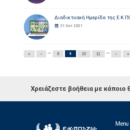
Διαδικτυακή Ημερίδα της Ε.Κ.ΠΟ
21 Οκτ 2021
Σελίδες
…
…
«
‹
8
9
10
11
›
»
Χρειάζεστε βοήθεια με κάποιο 
Menu