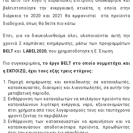
Για αυτό τον λόγο η Ευρωπαϊκή Επιτροπή αναθεώρησε και
βελτιστοποίησε την ενεργειακή ετικέτα, η οποία στην
διάρκεια το 2020 και 2021 θα εμφανιστεί στα προϊόντα
διαδοχικά, όπως θα δείτε πιο κάτω.
Έτσι, για να διευκολυνθούμε όλοι, υλοποιούνται αυτή την
χρονιά 2 καμπάνιες ενημέρωσης, μέσω των προγραμμάτων
BELT
και
LABEL2020
, που χρηματοδότησε η Ε. Ένωση.
Πιο συγκεκριμένα
, το έργο
BELT
στο οποίο συμμετέχει και
η ΕΚΠΟΙΖΩ, έχει τους εξής τρεις στόχους:
Παροχή ενημέρωσης και εκπαίδευσης σε καταναλωτές,
κατασκευαστές, διανομείς και λιανοπωλητές, σε αυτήν την
μεταβατική περίοδο,
Ενθάρρυνση των καταναλωτών να επιλέγουν προϊόντα που
καταναλώνουν λιγότερη ενέργεια, νερό, εξοικονομώντας
έτσι χρήματα από τους λογαριασμούς τους και ταυτόχρονα
φροντίζοντας το περιβάλλον
Ενθάρρυνση των κατασκευαστών να ερευνήσουν και να
κατασκευάσουν αποδοτικότερα προϊόντα, προωθώντας
έτσι την καινοτομία και τις επενδύσεις.