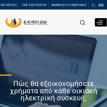
Παράκαμψη
EL
EN
ΓΙΝΕ ΜΕΛΟΣ
ΓΙΝΕ ΕΘΕΛΟΝΤΗΣ
ΑΝΑΝΕΩΣΗ ΣΥΝΔΡΟΜΗΣ
προς το
κυρίως
περιεχόμενο
Πώς θα εξοικονομήσετε
χρήματα από κάθε οικιακή
ηλεκτρική συσκευή;