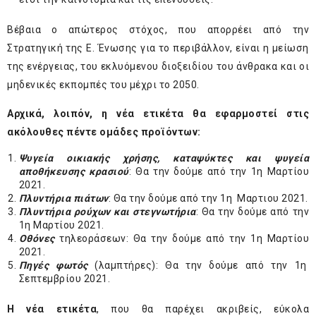
Βέβαια ο απώτερος στόχος, που απορρέει από την
Στρατηγική της Ε. Ένωσης για το περιβάλλον, είναι η μείωση
της ενέργειας, του εκλυόμενου διοξειδίου του άνθρακα και οι
μηδενικές εκπομπές του μέχρι το 2050.
Αρχικά, λοιπόν, η νέα ετικέτα θα εφαρμοστεί στις
ακόλουθες πέντε ομάδες προϊόντων:
Ψυγεία οικιακής χρήσης, καταψύκτες και ψυγεία
αποθήκευσης κρασιού
: Θα την δούμε από την 1
η
Μαρτίου
2021.
Πλυντήρια πιάτων
: Θα την δούμε από την 1
η
Μαρτιου 2021.
Πλυντήρια ρούχων και στεγνωτήρια
: Θα την δούμε από την
1
η
Μαρτίου 2021.
Οθόνες
τηλεοράσεων: Θα την δούμε από την 1
η
Μαρτίου
2021.
Πηγές φωτός
(λαμπτήρες): Θα την δούμε από την 1
η
Σεπτεμβρίου 2021.
Η νέα ετικέτα
, που θα παρέχει ακριβείς, εύκολα