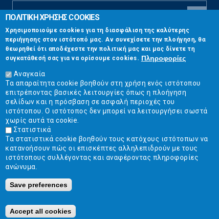
ΠΟΛΙΤΙΚΗ ΧΡΗΣΗΣ COOKIES
CAPTCHA
Χρησιμοποιούμε cookies για τη διασφάλιση της καλύτερης
This
περιήγησης στον ιστότοπό μας. Αν συνεχίσετε την πλοήγηση, θα
Επικοινωνία
question is
θεωρηθεί ότι αποδέχεστε την πολιτική μας και μας δίνετε τη
for testing
Πληροφορίες
συγκατάθεσή σας για να ορίσουμε cookies.
whether or
Στουρνάρη 17, Αθήνα 10683
not you are a
Αναγκαία
human visitor
Τα απαραίτητα cookie βοηθούν στη χρήση ενός ιστότοπου
2103304444
and to
επιτρέποντας βασικές λειτουργίες όπως η πλοήγηση
prevent
σελίδων και η πρόσβαση σε ασφαλή περιοχές του
info@ekpizo.gr
automated
ιστότοπου. Ο ιστότοπος δεν μπορεί να λειτουργήσει σωστά
spam
χωρίς αυτά τα cookie.
www.ekpizo.gr
submissions.
Στατιστικά
Τα στατιστικά cookie βοηθούν τους κατόχους ιστότοπων να
5+2
Δευ - Πεμ:
10:00 πμ - 2:00 μμ
κατανοήσουν πώς οι επισκέπτες αλληλεπιδρούν με τους
Σάβ - Κυρ:
Κλειστά
ιστότοπους συλλέγοντας και αναφέροντας πληροφορίες
ανώνυμα.
Save preferences
Ε.Κ.ΠΟΙ.ΖΩ. | Ένωση Καταναλωτών - Η Ποιότητα Της Ζωής © 2019
Κατασκευή ιστοσελίδων Istology | Web & Marketing Solutions
Accept all cookies