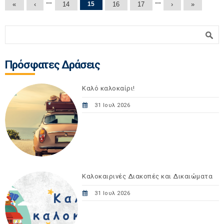
Σελίδες
…
…
«
‹
14
15
16
17
›
»
Φόρμα αναζήτησης
Αναζήτηση
Πρόσφατες Δράσεις
Καλό καλοκαίρι!
31 Ιουλ 2026
Καλοκαιρινές Διακοπές και Δικαιώματα
31 Ιουλ 2026