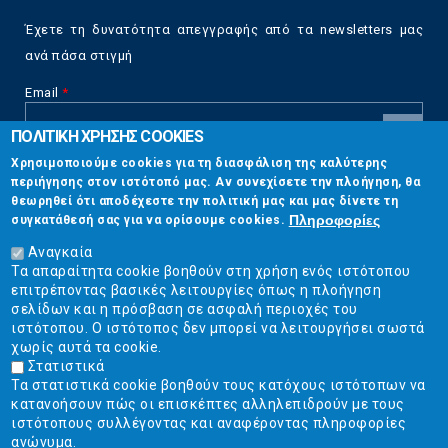
Έχετε τη δυνατότητα απεγγραφής από τα newsletters μας
ανά πάσα στιγμή
Email
*
ΠΟΛΙΤΙΚΗ ΧΡΗΣΗΣ COOKIES
CAPTCHA
Χρησιμοποιούμε cookies για τη διασφάλιση της καλύτερης
This
περιήγησης στον ιστότοπό μας. Αν συνεχίσετε την πλοήγηση, θα
Επικοινωνία
question is
θεωρηθεί ότι αποδέχεστε την πολιτική μας και μας δίνετε τη
for testing
Πληροφορίες
συγκατάθεσή σας για να ορίσουμε cookies.
whether or
Στουρνάρη 17, Αθήνα 10683
not you are a
Αναγκαία
human visitor
Τα απαραίτητα cookie βοηθούν στη χρήση ενός ιστότοπου
2103304444
and to
επιτρέποντας βασικές λειτουργίες όπως η πλοήγηση
prevent
σελίδων και η πρόσβαση σε ασφαλή περιοχές του
info@ekpizo.gr
automated
ιστότοπου. Ο ιστότοπος δεν μπορεί να λειτουργήσει σωστά
spam
χωρίς αυτά τα cookie.
www.ekpizo.gr
submissions.
Στατιστικά
Τα στατιστικά cookie βοηθούν τους κατόχους ιστότοπων να
5+2
Δευ - Πεμ:
10:00 πμ - 2:00 μμ
κατανοήσουν πώς οι επισκέπτες αλληλεπιδρούν με τους
Σάβ - Κυρ:
Κλειστά
ιστότοπους συλλέγοντας και αναφέροντας πληροφορίες
ανώνυμα.