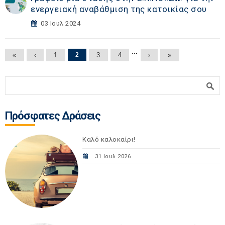
ενεργειακή αναβάθμιση της κατοικίας σου
03 Ιουλ 2024
Σελίδες
…
«
‹
1
2
3
4
›
»
Φόρμα αναζήτησης
Αναζήτηση
Πρόσφατες Δράσεις
Καλό καλοκαίρι!
31 Ιουλ 2026