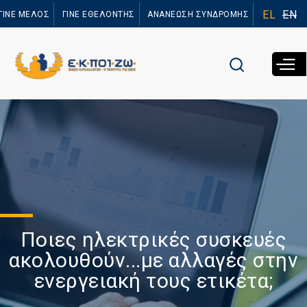
Παράκαμψη
EL
EN
ΓΙΝΕ ΜΕΛΟΣ
ΓΙΝΕ ΕΘΕΛΟΝΤΗΣ
ΑΝΑΝΕΩΣΗ ΣΥΝΔΡΟΜΗΣ
προς το
κυρίως
περιεχόμενο
Ποιες ηλεκτρικές συσκευές
ακολουθούν...με αλλαγές στην
ενεργειακή τους ετικέτα;