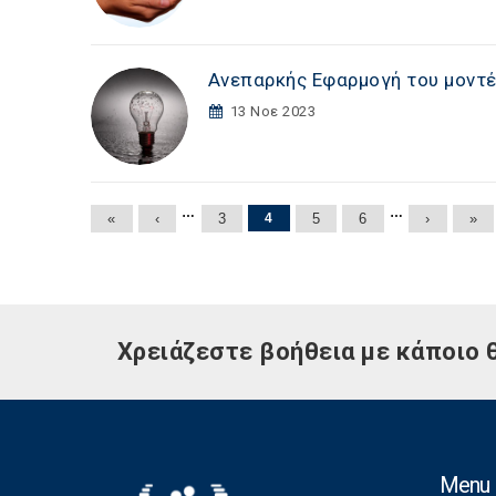
Ανεπαρκής Εφαρμογή του μοντέ
13 Νοε 2023
Σελίδες
…
…
«
‹
3
4
5
6
›
»
Χρειάζεστε βοήθεια με κάποιο 
Menu