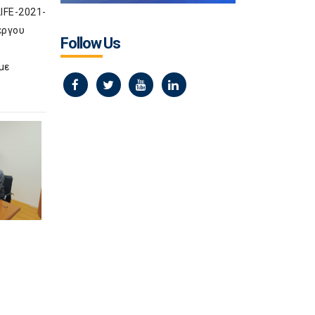
IFE-2021-
έργου
Follow Us
–
με