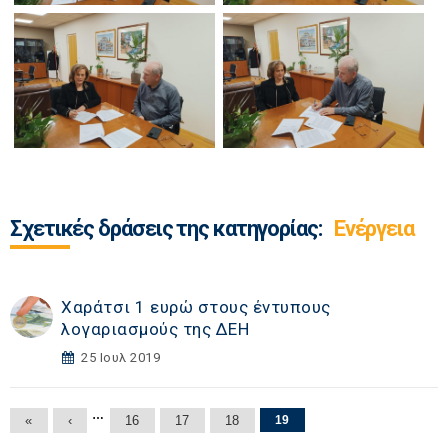
Σχετικές δράσεις της κατηγορίας:
Ενέργεια
Χαράτσι 1 ευρώ στους έντυπους
λογαριασμούς της ΔΕΗ
25 Ιουλ 2019
Σελίδες
…
«
‹
16
17
18
19