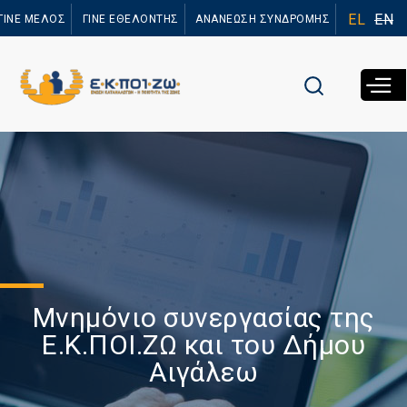
Παράκαμψη
EL
EN
ΓΙΝΕ ΜΕΛΟΣ
ΓΙΝΕ ΕΘΕΛΟΝΤΗΣ
ΑΝΑΝΕΩΣΗ ΣΥΝΔΡΟΜΗΣ
προς το
κυρίως
περιεχόμενο
Μνημόνιο συνεργασίας της
Ε.Κ.ΠΟΙ.ΖΩ και του Δήμου
Αιγάλεω