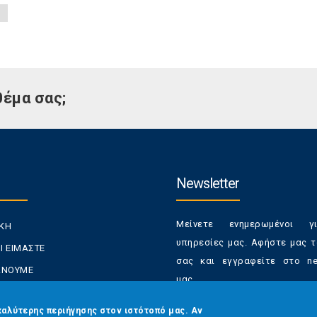
θέμα σας;
Newsletter
Μείνετε ενημερωμένοι γ
ΙΚΗ
υπηρεσίες μας. Αφήστε μας τ
Ι ΕΙΜΑΣΤΕ
σας και εγγραφείτε στο new
ΚΑΝΟΥΜΕ
μας.
ΑΝΑΛΩΤΕΣ
Έχετε τη δυνατότητα απε
καλύτερης περιήγησης στον ιστότοπό μας. Αν
ΡΑΣΕΙΣ ΜΑΣ