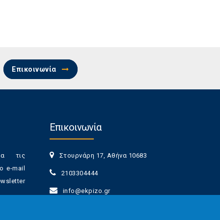
Επικοινωνία
Επικοινωνία
ια τις
Στουρνάρη 17, Αθήνα 10683
ο e-mail
2103304444
sletter
info@ekpizo.gr
www.ekpizo.gr
γγραφής