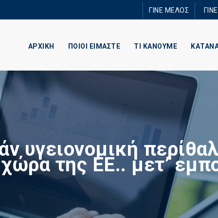
Παράκαμψη
ΓΙΝΕ ΜΕΛΟΣ
ΓΙΝ
προς το
κυρίως
περιεχόμενο
ΑΡΧΙΚΗ
ΠΟΙΟΙ ΕΙΜΑΣΤΕ
ΤΙ ΚΑΝΟΥΜΕ
ΚΑΤΑΝ
ν υγειονομική περίθα
 χώρα της ΕΕ.. μετ’ εμπ