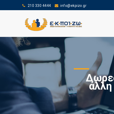
210 330 4444
info@ekpizo.gr
Δωρεά
άλλη