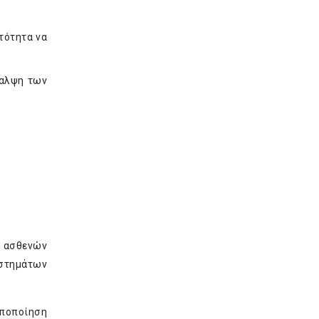
τότητα να
θαλψη των
ν ασθενών
υστημάτων
υποποίηση