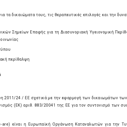
α τα δικαιώματα τους, τις θεραπευτικές επιλογές και την δυνα
νικών Σημείων Επαφής για τη Διασυνοριακή Υγειονομική Περί
κοινωνίας
τύπου
ιακή περίθαλψη
ά
ψη 2011/24 / ΕΕ σχετικά με την εφαρμογή των δικαιωμάτων τω
νισμός (ΕΚ) αριθ. 883/20041 της ΕΕ για τον συντονισμό των σ
-are
) είναι η Ευρωπαϊκή Οργάνωση Καταναλωτών για την Τ