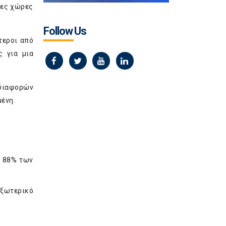
λες χώρες
Follow Us
τεροι από
ς για μια
 διαφορών
ένη.
( 88% των
εξωτερικό