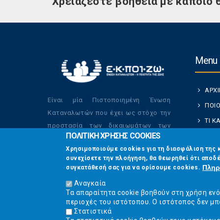
Χρειάζεστε βοήθεια με κάποιο 
Menu
ΑΡΧ
Είναι μία Πιστοποιημένη Ένωση
ΠΟΙΟ
Καταναλωτών που έχει ως στόχο την
ΤΙ 
προστασία των δικαιωμάτων των
ΠΟΛΙΤΙΚΗ ΧΡΗΣΗΣ COOKIES
ΚΑΤ
καταναλωτών και την βελτίωση της
Χρησιμοποιούμε cookies για τη διασφάλιση της 
ποιότητας της ζωής τους.
ΟΙ Δ
συνεχίσετε την πλοήγηση, θα θεωρηθεί ότι αποδέ
ΕΠΙΚ
Πληρ
συγκατάθεσή σας για να ορίσουμε cookies.
Αναγκαία
Τα απαραίτητα cookie βοηθούν στη χρήση εν
περιοχές του ιστότοπου. Ο ιστότοπος δεν μπ
Στατιστικά