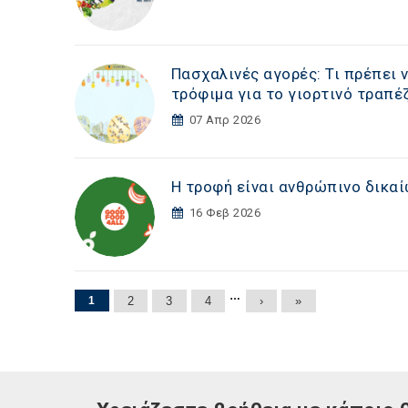
Πασχαλινές αγορές: Τι πρέπει
τρόφιμα για το γιορτινό τραπέ
07 Απρ 2026
Η τροφή είναι ανθρώπινο δικαί
16 Φεβ 2026
Σελίδες
…
1
2
3
4
›
»