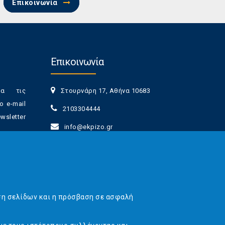
Επικοινωνία
Επικοινωνία
ια τις
Στουρνάρη 17, Αθήνα 10683
ο e-mail
2103304444
sletter
info@ekpizo.gr
www.ekpizo.gr
γγραφής
Δευ - Πεμ:
10:00 πμ - 2:00 μμ
νά πάσα
Σάβ - Κυρ:
Κλειστά
ση σελίδων και η πρόσβαση σε ασφαλή