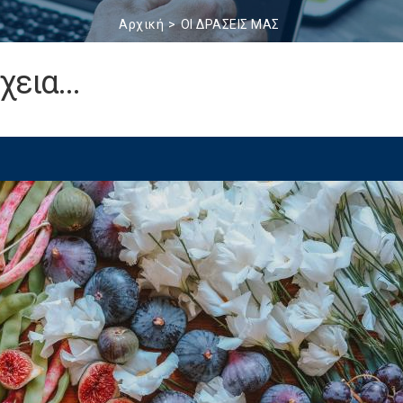
Αρχική
ΟΙ ΔΡΑΣΕΙΣ ΜΑΣ
εια...