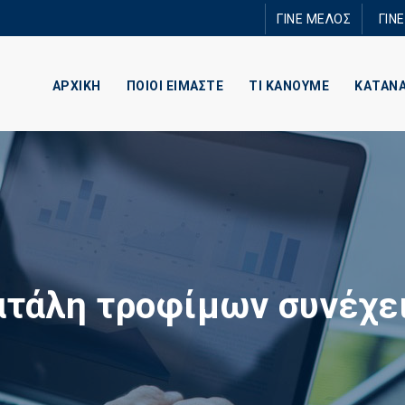
Παράκαμψη
ΓΙΝΕ ΜΕΛΟΣ
ΓΙΝ
προς το
κυρίως
περιεχόμενο
ΑΡΧΙΚΗ
ΠΟΙΟΙ ΕΙΜΑΣΤΕ
ΤΙ ΚΑΝΟΥΜΕ
ΚΑΤΑΝ
τάλη τροφίμων συνέχει