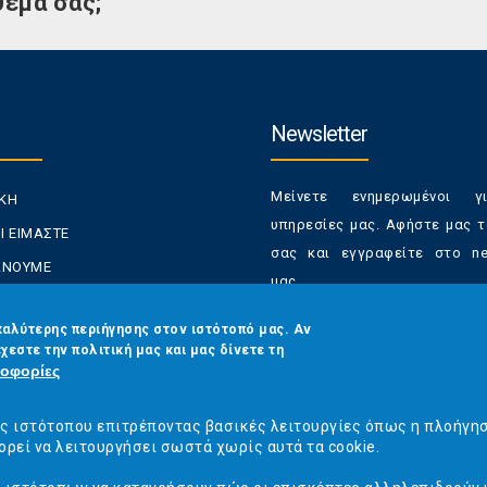
θέμα σας;
Newsletter
Μείνετε ενημερωμένοι γ
ΙΚΗ
υπηρεσίες μας. Αφήστε μας τ
Ι ΕΙΜΑΣΤΕ
σας και εγγραφείτε στο new
ΚΑΝΟΥΜΕ
μας.
ΑΝΑΛΩΤΕΣ
Έχετε τη δυνατότητα απε
καλύτερης περιήγησης στον ιστότοπό μας. Αν
ΡΑΣΕΙΣ ΜΑΣ
χεστε την πολιτική μας και μας δίνετε τη
από τα newsletters μας α
ΟΙΝΩΝΙΑ
οφορίες
στιγμή
Email
*
ός ιστότοπου επιτρέποντας βασικές λειτουργίες όπως η πλοήγη
ορεί να λειτουργήσει σωστά χωρίς αυτά τα cookie.