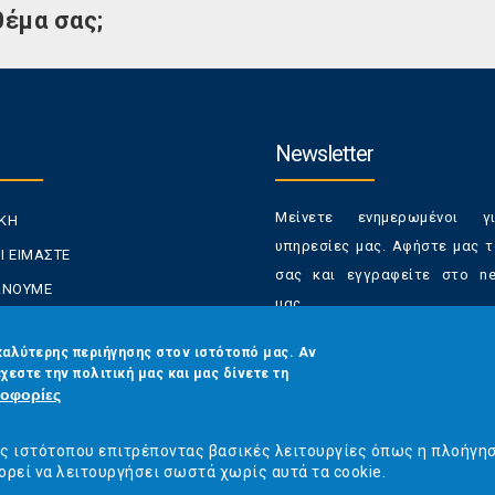
θέμα σας;
Newsletter
Μείνετε ενημερωμένοι γ
ΙΚΗ
υπηρεσίες μας. Αφήστε μας τ
Ι ΕΙΜΑΣΤΕ
σας και εγγραφείτε στο new
ΚΑΝΟΥΜΕ
μας.
ΑΝΑΛΩΤΕΣ
Έχετε τη δυνατότητα απε
καλύτερης περιήγησης στον ιστότοπό μας. Αν
ΡΑΣΕΙΣ ΜΑΣ
χεστε την πολιτική μας και μας δίνετε τη
από τα newsletters μας α
ΟΙΝΩΝΙΑ
οφορίες
στιγμή
Email
*
ός ιστότοπου επιτρέποντας βασικές λειτουργίες όπως η πλοήγη
ορεί να λειτουργήσει σωστά χωρίς αυτά τα cookie.