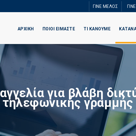
Παράκαμψη
ΓΙΝΕ ΜΕΛΟΣ
ΓΙΝ
προς το
κυρίως
περιεχόμενο
ΑΡΧΙΚΗ
ΠΟΙΟΙ ΕΙΜΑΣΤΕ
ΤΙ ΚΑΝΟΥΜΕ
ΚΑΤΑΝ
αγγελία για βλάβη δικτ
τηλεφωνικής γραμμής