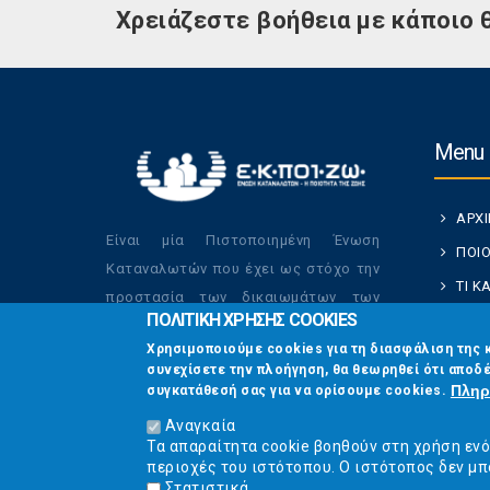
Χρειάζεστε βοήθεια με κάποιο 
Menu
ΑΡΧ
Είναι μία Πιστοποιημένη Ένωση
ΠΟΙΟ
Καταναλωτών που έχει ως στόχο την
ΤΙ 
προστασία των δικαιωμάτων των
ΠΟΛΙΤΙΚΗ ΧΡΗΣΗΣ COOKIES
ΚΑΤ
καταναλωτών και την βελτίωση της
Χρησιμοποιούμε cookies για τη διασφάλιση της 
ποιότητας της ζωής τους.
ΟΙ Δ
συνεχίσετε την πλοήγηση, θα θεωρηθεί ότι αποδέ
ΕΠΙΚ
Πληρ
συγκατάθεσή σας για να ορίσουμε cookies.
Αναγκαία
Τα απαραίτητα cookie βοηθούν στη χρήση εν
περιοχές του ιστότοπου. Ο ιστότοπος δεν μπ
Στατιστικά