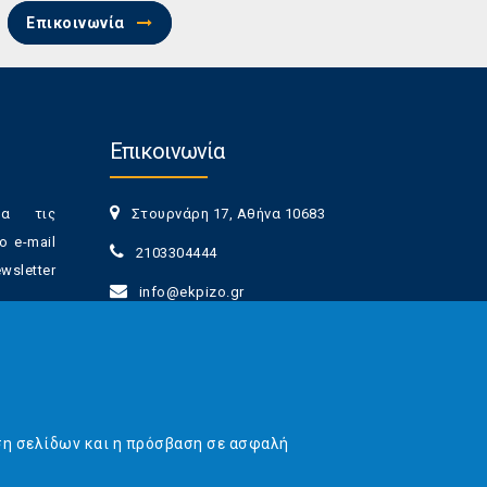
Επικοινωνία
Επικοινωνία
ια τις
Στουρνάρη 17, Αθήνα 10683
ο e-mail
2103304444
sletter
info@ekpizo.gr
www.ekpizo.gr
γγραφής
Δευ - Πεμ:
10:00 πμ - 2:00 μμ
νά πάσα
Σάβ - Κυρ:
Κλειστά
ση σελίδων και η πρόσβαση σε ασφαλή