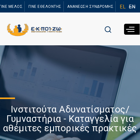
Παράκαμψη
EL
EN
ΓΙΝΕ ΜΕΛΟΣ
ΓΙΝΕ ΕΘΕΛΟΝΤΗΣ
ΑΝΑΝΕΩΣΗ ΣΥΝΔΡΟΜΗΣ
προς το
κυρίως
περιεχόμενο
Ινστιτούτα Αδυνατίσματος/
Γυμναστήρια - Καταγγελία για
αθέμιτες εμπορικές πρακτικές