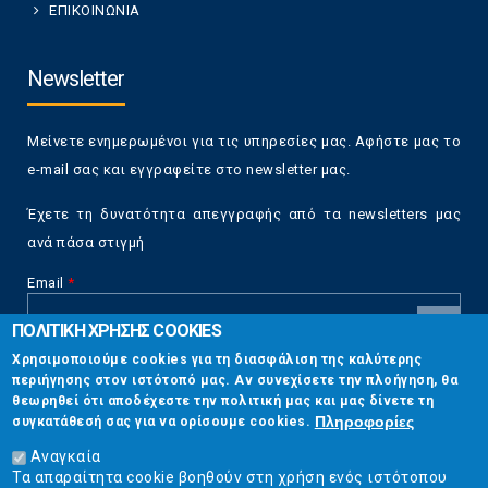
ΕΠΙΚΟΙΝΩΝΙΑ
Newsletter
Μείνετε ενημερωμένοι για τις υπηρεσίες μας. Αφήστε μας το
e-mail σας και εγγραφείτε στο newsletter μας.
Έχετε τη δυνατότητα απεγγραφής από τα newsletters μας
ανά πάσα στιγμή
Email
*
ΠΟΛΙΤΙΚΗ ΧΡΗΣΗΣ COOKIES
CAPTCHA
Χρησιμοποιούμε cookies για τη διασφάλιση της καλύτερης
This
περιήγησης στον ιστότοπό μας. Αν συνεχίσετε την πλοήγηση, θα
Επικοινωνία
question is
θεωρηθεί ότι αποδέχεστε την πολιτική μας και μας δίνετε τη
for testing
Πληροφορίες
συγκατάθεσή σας για να ορίσουμε cookies.
whether or
Στουρνάρη 17, Αθήνα 10683
not you are a
Αναγκαία
human visitor
Τα απαραίτητα cookie βοηθούν στη χρήση ενός ιστότοπου