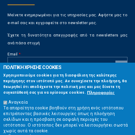
Μείνετε ενημερωμένοι για τις υπηρεσίες μας. Αφήστε μας το
e-mail σας και εγγραφείτε στο newsletter μας.
Έχετε τη δυνατότητα απεγγραφής από τα newsletters μας
ανά πάσα στιγμή
Email
*
ΠΟΛΙΤΙΚΗ ΧΡΗΣΗΣ COOKIES
CAPTCHA
Χρησιμοποιούμε cookies για τη διασφάλιση της καλύτερης
This
περιήγησης στον ιστότοπό μας. Αν συνεχίσετε την πλοήγηση, θα
Επικοινωνία
question is
θεωρηθεί ότι αποδέχεστε την πολιτική μας και μας δίνετε τη
for testing
Πληροφορίες
συγκατάθεσή σας για να ορίσουμε cookies.
whether or
Στουρνάρη 17, Αθήνα 10683
not you are a
Αναγκαία
human visitor
Τα απαραίτητα cookie βοηθούν στη χρήση ενός ιστότοπου
2103304444
and to
επιτρέποντας βασικές λειτουργίες όπως η πλοήγηση
prevent
σελίδων και η πρόσβαση σε ασφαλή περιοχές του
info@ekpizo.gr
automated
ιστότοπου. Ο ιστότοπος δεν μπορεί να λειτουργήσει σωστά
spam
χωρίς αυτά τα cookie.
www.ekpizo.gr
submissions.