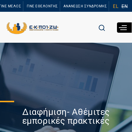
Παράκαμψη
EL
EN
ΓΙΝΕ ΜΕΛΟΣ
ΓΙΝΕ ΕΘΕΛΟΝΤΗΣ
ΑΝΑΝΕΩΣΗ ΣΥΝΔΡΟΜΗΣ
προς το
κυρίως
περιεχόμενο
Διαφήμιση- Αθέμιτες
εμπορικές πρακτικές