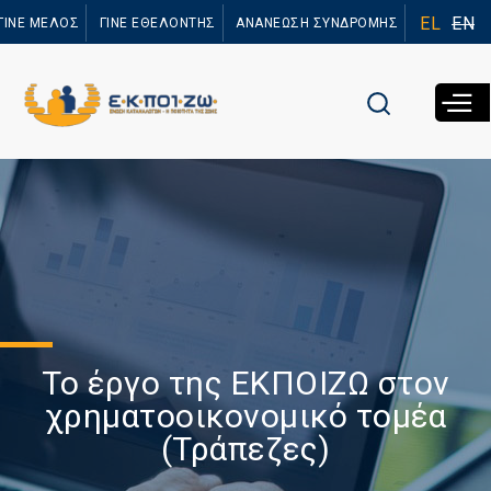
Παράκαμψη
EL
EN
ΓΙΝΕ ΜΕΛΟΣ
ΓΙΝΕ ΕΘΕΛΟΝΤΗΣ
ΑΝΑΝΕΩΣΗ ΣΥΝΔΡΟΜΗΣ
προς το
κυρίως
περιεχόμενο
Το έργο της ΕΚΠΟΙΖΩ στον
χρηματοοικονομικό τομέα
(Τράπεζες)