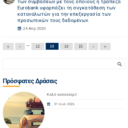
των συμβάσεων με τους οποίους η τράπεζα
Eurobank υφαρπάζει τη συγκατάθεση των
καταναλωτών για την επεξεργασία των
προσωπικών τους δεδομένων.
24 Απρ 2020
Σελίδες
…
«
‹
12
13
14
15
›
»
Φόρμα αναζήτησης
Αναζήτηση
Πρόσφατες Δράσεις
Καλό καλοκαίρι!
31 Ιουλ 2026