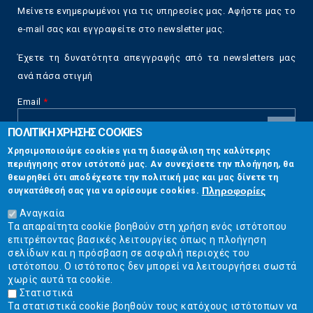
Μείνετε ενημερωμένοι για τις υπηρεσίες μας. Αφήστε μας το
e-mail σας και εγγραφείτε στο newsletter μας.
Έχετε τη δυνατότητα απεγγραφής από τα newsletters μας
ανά πάσα στιγμή
Email
*
ΠΟΛΙΤΙΚΗ ΧΡΗΣΗΣ COOKIES
CAPTCHA
Χρησιμοποιούμε cookies για τη διασφάλιση της καλύτερης
This
περιήγησης στον ιστότοπό μας. Αν συνεχίσετε την πλοήγηση, θα
Επικοινωνία
question is
θεωρηθεί ότι αποδέχεστε την πολιτική μας και μας δίνετε τη
for testing
Πληροφορίες
συγκατάθεσή σας για να ορίσουμε cookies.
whether or
Στουρνάρη 17, Αθήνα 10683
not you are a
Αναγκαία
human visitor
Τα απαραίτητα cookie βοηθούν στη χρήση ενός ιστότοπου
2103304444
and to
επιτρέποντας βασικές λειτουργίες όπως η πλοήγηση
prevent
σελίδων και η πρόσβαση σε ασφαλή περιοχές του
info@ekpizo.gr
automated
ιστότοπου. Ο ιστότοπος δεν μπορεί να λειτουργήσει σωστά
spam
χωρίς αυτά τα cookie.
www.ekpizo.gr
submissions.
Στατιστικά
Τα στατιστικά cookie βοηθούν τους κατόχους ιστότοπων να
5+2
Δευ - Πεμ:
10:00 πμ - 2:00 μμ