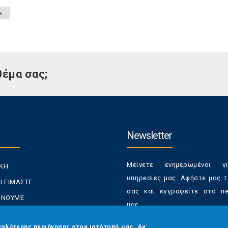
»
θέμα σας;
Newsletter
Μείνετε ενημερωμένοι γ
ΙΚΗ
υπηρεσίες μας. Αφήστε μας τ
Ι ΕΙΜΑΣΤΕ
σας και εγγραφείτε στο new
ΚΑΝΟΥΜΕ
μας.
ΑΝΑΛΩΤΕΣ
Έχετε τη δυνατότητα απε
καλύτερης περιήγησης στον ιστότοπό μας. Αν