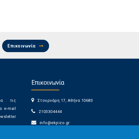
Επικοινωνία
Επικοινωνία
ια τις
Στουρνάρη 17, Αθήνα 10683
ο e-mail
2103304444
sletter
info@ekpizo.gr
www.ekpizo.gr
γγραφής