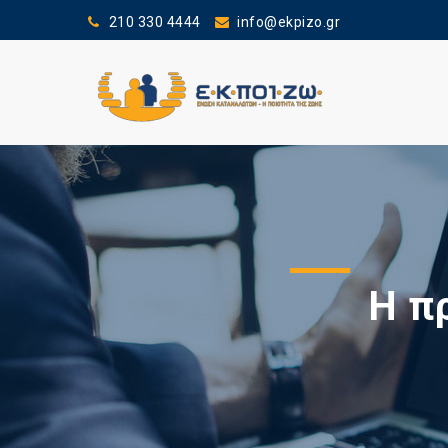
210 330 4444
info@ekpizo.gr
Η π