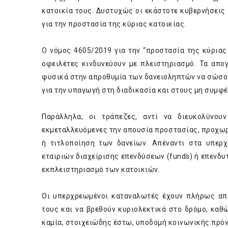
κατοικία τους. Δυστυχώς οι εκάστοτε κυβερνήσεις 
για την προστασία της κύριας κατοικίας.
Ο νόμος 4605/2019 για την “προστασία της κύριας
οφειλέτες κινδυνεύουν με πλειστηριασμό. Τα απο
φυσικά στην απροθυμία των δανειοληπτών να σώσουν
για την υπαγωγή στη διαδικασία και στους μη συμφ
Παράλληλα, οι τράπεζες, αντί να διευκολύνου
εκμεταλλευόμενες την απουσία προστασίας, προχωρ
ή τιτλοποίηση των δανείων. Απέναντι στα υπερ
εταιριών διαχείρισης επενδύσεων (funds) ή επενδυ
εκπλειστηριασμό των κατοικιών.
Οι υπερχρεωμένοι καταναλωτές έχουν πλήρως αποδ
τους και να βρεθούν κυριολεκτικά στο δρόμο, καθ
καμία, στοιχειώδης έστω, υποδομή κοινωνικής πρόν