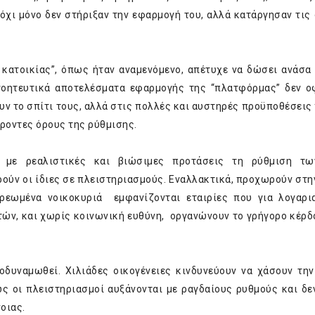
όχι μόνο δεν στήριξαν την εφαρμογή του, αλλά κατάργησαν τις 
 κατοικίας”, όπως ήταν αναμενόμενο, απέτυχε να δώσει ανάσα
γοητευτικά αποτελέσματα εφαρμογής της “πλατφόρμας” δεν ο
 το σπίτι τους, αλλά στις πολλές και αυστηρές προϋποθέσεις 
έροντες όρους της ρύθμισης.
ν με ρεαλιστικές και βιώσιμες προτάσεις τη ρύθμιση τω
ούν οι ίδιες σε πλειστηριασμούς. Εναλλακτικά, προχωρούν στ
χρεωμένα νοικοκυριά εμφανίζονται εταιρίες που για λογαρ
τών, και χωρίς κοινωνική ευθύνη, οργανώνουν το γρήγορο κέρδ
υναμωθεί. Χιλιάδες οικογένειες κινδυνεύουν να χάσουν την
ώς οι πλειστηριασμοί αυξάνονται με ραγδαίους ρυθμούς και δε
οιας.