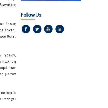
διατάξεις
Follow Us
 σε όσους
φείλονται
που θέτει
ν χρεών,
ην πώληση
ιασμό των
ος με τον
 κατοικία
ν υπάρχει