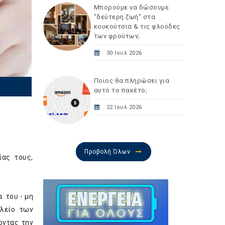
Μπορούμε να δώσουμε
"δεύτερη ζωή" στα
κουκούτσια & τις φλούδες
των φρούτων;
30 Ιουλ 2026
Ποιος θα πληρώσει για
αυτό το πακέτο;
22 Ιουλ 2026
Προβολή Όλων
ίας τους,
 του - μη
αλείο των
οντας την