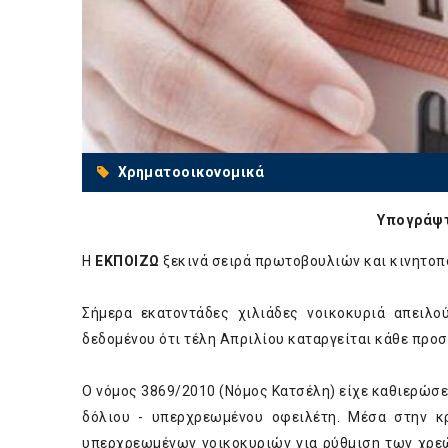
Χρηματοοικονομικά
Υπογράψτ
Η
ΕΚΠΟΙΖΩ
ξεκινά σειρά πρωτοβουλιών και κινητοπο
Σήμερα εκατοντάδες χιλιάδες νοικοκυριά απειλο
δεδομένου ότι τέλη Απριλίου καταργείται κάθε προσ
Ο νόμος 3869/2010 (Νόμος Κατσέλη) είχε καθιερώσε
δόλιου - υπερχρεωμένου οφειλέτη. Μέσα στην κ
υπερχρεωμένων νοικοκυριών για ρύθμιση των χρεώ