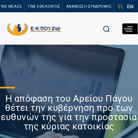
Παράκαμψη
EL
EN
ΓΙΝΕ ΜΕΛΟΣ
ΓΙΝΕ ΕΘΕΛΟΝΤΗΣ
ΑΝΑΝΕΩΣΗ ΣΥΝΔΡΟΜΗΣ
προς το
κυρίως
περιεχόμενο
Η απόφαση του Αρείου Πάγου
θέτει την κυβέρνηση προ των
ευθυνών της για την προστασία
της κύριας κατοικίας