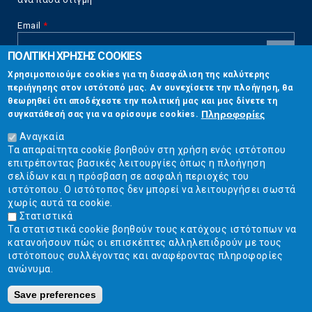
Email
*
ΠΟΛΙΤΙΚΗ ΧΡΗΣΗΣ COOKIES
CAPTCHA
Χρησιμοποιούμε cookies για τη διασφάλιση της καλύτερης
This
περιήγησης στον ιστότοπό μας. Αν συνεχίσετε την πλοήγηση, θα
Επικοινωνία
question is
θεωρηθεί ότι αποδέχεστε την πολιτική μας και μας δίνετε τη
for testing
Πληροφορίες
συγκατάθεσή σας για να ορίσουμε cookies.
whether or
Στουρνάρη 17, Αθήνα 10683
not you are a
Αναγκαία
human visitor
Τα απαραίτητα cookie βοηθούν στη χρήση ενός ιστότοπου
2103304444
and to
επιτρέποντας βασικές λειτουργίες όπως η πλοήγηση
prevent
σελίδων και η πρόσβαση σε ασφαλή περιοχές του
info@ekpizo.gr
automated
ιστότοπου. Ο ιστότοπος δεν μπορεί να λειτουργήσει σωστά
spam
χωρίς αυτά τα cookie.
www.ekpizo.gr
submissions.
Στατιστικά
Τα στατιστικά cookie βοηθούν τους κατόχους ιστότοπων να
5+2
Δευ - Πεμ:
10:00 πμ - 2:00 μμ
κατανοήσουν πώς οι επισκέπτες αλληλεπιδρούν με τους
Σάβ - Κυρ:
Κλειστά
ιστότοπους συλλέγοντας και αναφέροντας πληροφορίες
ανώνυμα.
Save preferences