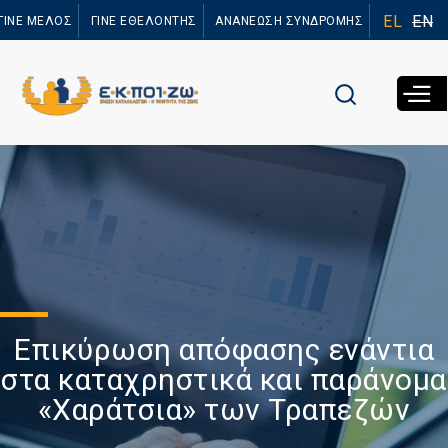
Παράκαμψη
EL
EN
ΓΙΝΕ ΜΕΛΟΣ
ΓΙΝΕ ΕΘΕΛΟΝΤΗΣ
ΑΝΑΝΕΩΣΗ ΣΥΝΔΡΟΜΗΣ
προς το
κυρίως
περιεχόμενο
Επικύρωση απόφασης ενάντια
στα καταχρηστικά και παράνομα
«Χαράτσια» των Τραπεζών