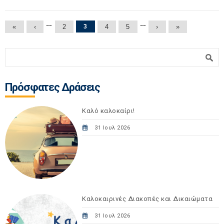
Σελίδες
…
…
«
‹
2
3
4
5
›
»
Φόρμα αναζήτησης
Αναζήτηση
Πρόσφατες Δράσεις
Καλό καλοκαίρι!
31 Ιουλ 2026
Καλοκαιρινές Διακοπές και Δικαιώματα
31 Ιουλ 2026