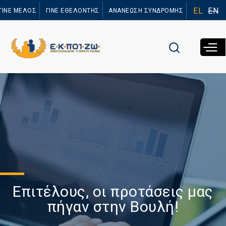
Παράκαμψη
EL
EN
ΓΙΝΕ ΜΕΛΟΣ
ΓΙΝΕ ΕΘΕΛΟΝΤΗΣ
ΑΝΑΝΕΩΣΗ ΣΥΝΔΡΟΜΗΣ
προς το
κυρίως
περιεχόμενο
Επιτέλους, οι προτάσεις μας
πήγαν στην Βουλή!