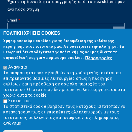
Έχετε τη δυνατότητα απεγγραφής από τα newsletters μας
ανά πάσα στιγμή
Email
*
ΠΟΛΙΤΙΚΗ ΧΡΗΣΗΣ COOKIES
CAPTCHA
Χρησιμοποιούμε cookies για τη διασφάλιση της καλύτερης
This
περιήγησης στον ιστότοπό μας. Αν συνεχίσετε την πλοήγηση, θα
Επικοινωνία
question is
θεωρηθεί ότι αποδέχεστε την πολιτική μας και μας δίνετε τη
for testing
Πληροφορίες
συγκατάθεσή σας για να ορίσουμε cookies.
whether or
Στουρνάρη 17, Αθήνα 10683
not you are a
Αναγκαία
human visitor
Τα απαραίτητα cookie βοηθούν στη χρήση ενός ιστότοπου
2103304444
and to
επιτρέποντας βασικές λειτουργίες όπως η πλοήγηση
prevent
σελίδων και η πρόσβαση σε ασφαλή περιοχές του
info@ekpizo.gr
automated
ιστότοπου. Ο ιστότοπος δεν μπορεί να λειτουργήσει σωστά
spam
χωρίς αυτά τα cookie.
www.ekpizo.gr
submissions.
Στατιστικά
Τα στατιστικά cookie βοηθούν τους κατόχους ιστότοπων να
5+2
Δευ - Πεμ:
10:00 πμ - 2:00 μμ
κατανοήσουν πώς οι επισκέπτες αλληλεπιδρούν με τους
Σάβ - Κυρ:
Κλειστά
ιστότοπους συλλέγοντας και αναφέροντας πληροφορίες
ανώνυμα.