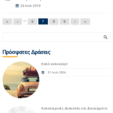
26 Ιουλ 2019
Σελίδες
…
«
‹
6
7
8
9
›
»
Φόρμα αναζήτησης
Αναζήτηση
Πρόσφατες Δράσεις
Καλό καλοκαίρι!
31 Ιουλ 2026
Καλοκαιρινές Διακοπές και Δικαιώματα