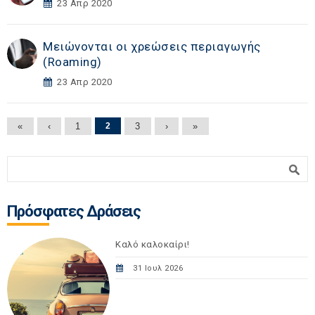
23 Απρ 2020
Μειώνονται οι χρεώσεις περιαγωγής
(Roaming)
23 Απρ 2020
Σελίδες
«
‹
1
2
3
›
»
Φόρμα αναζήτησης
Αναζήτηση
Πρόσφατες Δράσεις
Καλό καλοκαίρι!
31 Ιουλ 2026