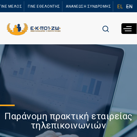
Παράκαμψη
EL
EN
ΓΙΝΕ ΜΕΛΟΣ
ΓΙΝΕ ΕΘΕΛΟΝΤΗΣ
ΑΝΑΝΕΩΣΗ ΣΥΝΔΡΟΜΗΣ
προς το
κυρίως
περιεχόμενο
Παράνομη πρακτική εταιρείας
τηλεπικοινωνιών