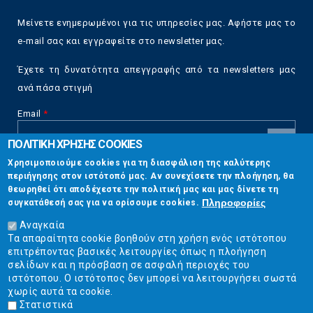
Μείνετε ενημερωμένοι για τις υπηρεσίες μας. Αφήστε μας το
e-mail σας και εγγραφείτε στο newsletter μας.
Έχετε τη δυνατότητα απεγγραφής από τα newsletters μας
ανά πάσα στιγμή
Email
*
ΠΟΛΙΤΙΚΗ ΧΡΗΣΗΣ COOKIES
CAPTCHA
Χρησιμοποιούμε cookies για τη διασφάλιση της καλύτερης
This
περιήγησης στον ιστότοπό μας. Αν συνεχίσετε την πλοήγηση, θα
Επικοινωνία
question is
θεωρηθεί ότι αποδέχεστε την πολιτική μας και μας δίνετε τη
for testing
Πληροφορίες
συγκατάθεσή σας για να ορίσουμε cookies.
whether or
Στουρνάρη 17, Αθήνα 10683
not you are a
Αναγκαία
human visitor
Τα απαραίτητα cookie βοηθούν στη χρήση ενός ιστότοπου
2103304444
and to
επιτρέποντας βασικές λειτουργίες όπως η πλοήγηση
prevent
σελίδων και η πρόσβαση σε ασφαλή περιοχές του
info@ekpizo.gr
automated
ιστότοπου. Ο ιστότοπος δεν μπορεί να λειτουργήσει σωστά
spam
χωρίς αυτά τα cookie.
www.ekpizo.gr
submissions.
Στατιστικά