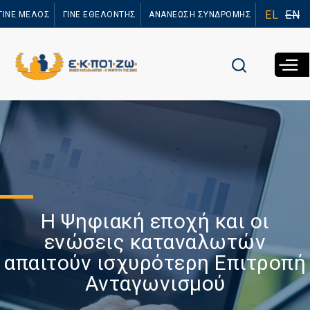
Παράκαμψη
EL
EN
ΓΙΝΕ ΜΕΛΟΣ
ΓΙΝΕ ΕΘΕΛΟΝΤΗΣ
ΑΝΑΝΕΩΣΗ ΣΥΝΔΡΟΜΗΣ
προς το
κυρίως
περιεχόμενο
Η Ψηφιακή εποχή και οι
ενώσεις καταναλωτών
απαιτούν ισχυρότερη Επιτροπή
Ανταγωνισμού