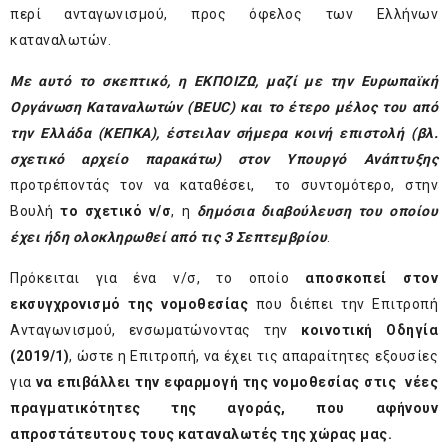
περί ανταγωνισμού, προς όφελος των Ελλήνων
καταναλωτών.
Με αυτό το σκεπτικό, η ΕΚΠΟΙΖΩ, μαζί με την Ευρωπαϊκή
Οργάνωση Καταναλωτών (
BEUC
) και το έτερο μέλος του από
την Ελλάδα (ΚΕΠΚΑ), έστειλαν σήμερα κοινή επιστολή (βλ.
σχετικό αρχείο παρακάτω) στον Υπουργό Ανάπτυξης
προτρέποντάς τον να καταθέσει, το συντομότερο, στην
Βουλή
το σχετικό ν/σ
,
η
δημόσια διαβούλευση του οποίου
έχει ήδη ολοκληρωθεί από τις 3 Σεπτεμβρίου
.
Πρόκειται για ένα ν/σ, το οποίο
αποσκοπεί στον
εκσυγχρονισμό της νομοθεσίας
που διέπει την Επιτροπή
Ανταγωνισμού, ενσωματώνοντας την
κοινοτική Οδηγία
(2019/1)
, ώστε η Επιτροπή, να έχει τις απαραίτητες εξουσίες
για
να επιβάλλει την εφαρμογή της νομοθεσίας στις νέες
πραγματικότητες της αγοράς, που αφήνουν
απροστάτευτους τους καταναλωτές της χώρας μας.