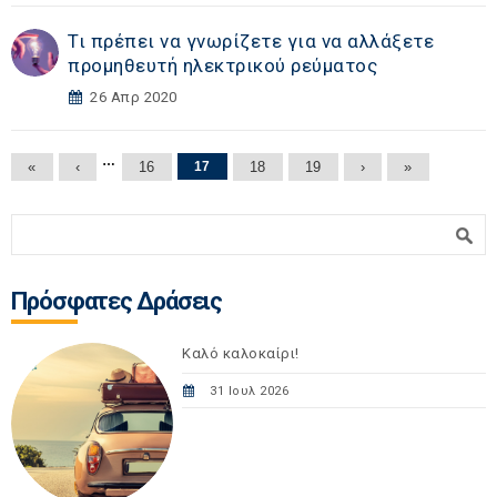
Τι πρέπει να γνωρίζετε για να αλλάξετε
προμηθευτή ηλεκτρικού ρεύματος
26 Απρ 2020
Σελίδες
…
«
‹
16
17
18
19
›
»
Φόρμα αναζήτησης
Αναζήτηση
Πρόσφατες Δράσεις
Καλό καλοκαίρι!
31 Ιουλ 2026