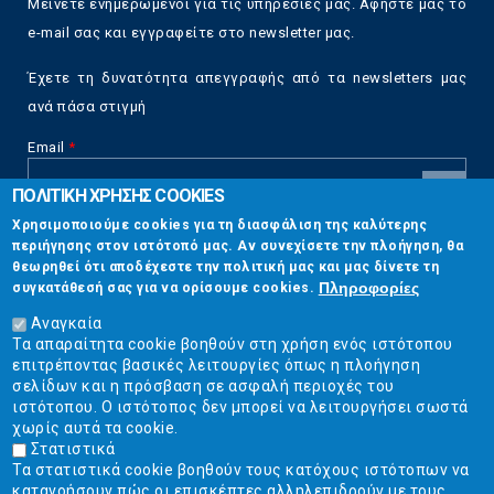
Μείνετε ενημερωμένοι για τις υπηρεσίες μας. Αφήστε μας το
e-mail σας και εγγραφείτε στο newsletter μας.
Έχετε τη δυνατότητα απεγγραφής από τα newsletters μας
ανά πάσα στιγμή
Email
*
ΠΟΛΙΤΙΚΗ ΧΡΗΣΗΣ COOKIES
CAPTCHA
Χρησιμοποιούμε cookies για τη διασφάλιση της καλύτερης
This
περιήγησης στον ιστότοπό μας. Αν συνεχίσετε την πλοήγηση, θα
Επικοινωνία
question is
θεωρηθεί ότι αποδέχεστε την πολιτική μας και μας δίνετε τη
for testing
Πληροφορίες
συγκατάθεσή σας για να ορίσουμε cookies.
whether or
Στουρνάρη 17, Αθήνα 10683
not you are a
Αναγκαία
human visitor
Τα απαραίτητα cookie βοηθούν στη χρήση ενός ιστότοπου
2103304444
and to
επιτρέποντας βασικές λειτουργίες όπως η πλοήγηση
prevent
σελίδων και η πρόσβαση σε ασφαλή περιοχές του
info@ekpizo.gr
automated
ιστότοπου. Ο ιστότοπος δεν μπορεί να λειτουργήσει σωστά
spam
χωρίς αυτά τα cookie.
www.ekpizo.gr
submissions.
Στατιστικά
Τα στατιστικά cookie βοηθούν τους κατόχους ιστότοπων να
5+2
Δευ - Πεμ:
10:00 πμ - 2:00 μμ
κατανοήσουν πώς οι επισκέπτες αλληλεπιδρούν με τους