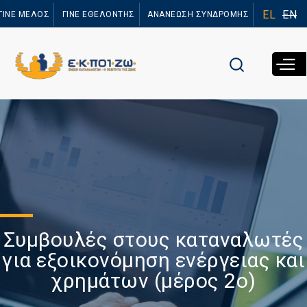
Παράκαμψη
EL
EN
ΓΙΝΕ ΜΕΛΟΣ
ΓΙΝΕ ΕΘΕΛΟΝΤΗΣ
ΑΝΑΝΕΩΣΗ ΣΥΝΔΡΟΜΗΣ
προς το
κυρίως
περιεχόμενο
Συμβουλές στους καταναλωτές
για εξοικονόμηση ενέργειας και
χρημάτων (μέρος 2ο)