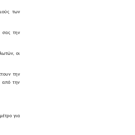
μούς των
ν σας την
λωτών, οι
ττουν την
ν από την
μέτρο για