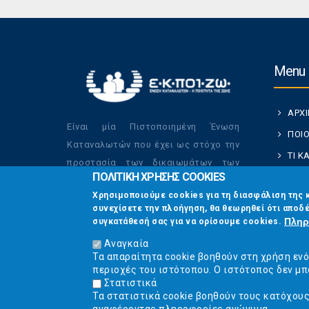
Menu
ΑΡΧ
Είναι μία Πιστοποιημένη Ένωση
ΠΟΙΟ
Καταναλωτών που έχει ως στόχο την
ΤΙ 
προστασία των δικαιωμάτων των
ΠΟΛΙΤΙΚΗ ΧΡΗΣΗΣ COOKIES
ΚΑΤ
καταναλωτών και την βελτίωση της
Χρησιμοποιούμε cookies για τη διασφάλιση της 
ποιότητας της ζωής τους.
ΟΙ Δ
συνεχίσετε την πλοήγηση, θα θεωρηθεί ότι αποδέ
ΕΠΙΚ
Πληρ
συγκατάθεσή σας για να ορίσουμε cookies.
Αναγκαία
Τα απαραίτητα cookie βοηθούν στη χρήση εν
περιοχές του ιστότοπου. Ο ιστότοπος δεν μπ
Στατιστικά
Τα στατιστικά cookie βοηθούν τους κατόχου