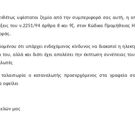
τιθέτως υφίσταται ζημία από την συμπεριφορά σας αυτή, η οπ
ξεις του ν.2251/94 άρθρα 8 και 9ζ, στον Κώδικα Προμήθειας Η
οράς.
εδομένου ότι υπάρχει ενδεχόμενος κίνδυνος να διακοπεί η ηλεκ
 του, αλλά και διότι έχει απολέσει την έκπτωση συνέπειας το
αλωτές
η ταλαιπωρία ο καταναλωτής προσερχόμενος στα γραφεία σ
α οφείλει
μελών μας