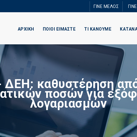
Παράκαμψη
ΓΙΝΕ ΜΕΛΟΣ
ΓΙΝ
προς το
κυρίως
περιεχόμενο
ΑΡΧΙΚΗ
ΠΟΙΟΙ ΕΙΜΑΣΤΕ
ΤΙ ΚΑΝΟΥΜΕ
ΚΑΤΑΝ
- ΔΕΗ: καθυστέρηση απ
ατικών ποσών για εξό
λογαριασμών