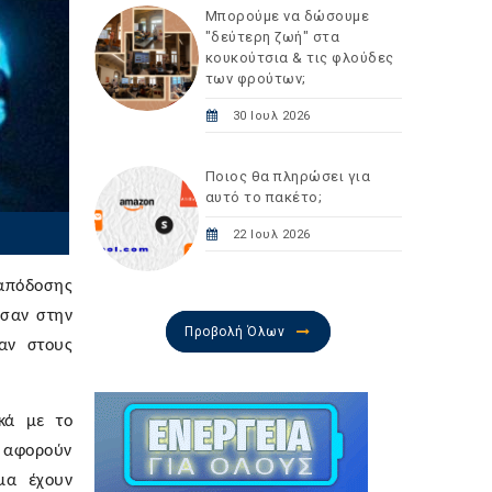
Μπορούμε να δώσουμε
"δεύτερη ζωή" στα
κουκούτσια & τις φλούδες
των φρούτων;
30 Ιουλ 2026
Ποιος θα πληρώσει για
αυτό το πακέτο;
22 Ιουλ 2026
απόδοσης
ωσαν στην
Προβολή Όλων
αν στους
κά με το
α αφορούν
μα έχουν