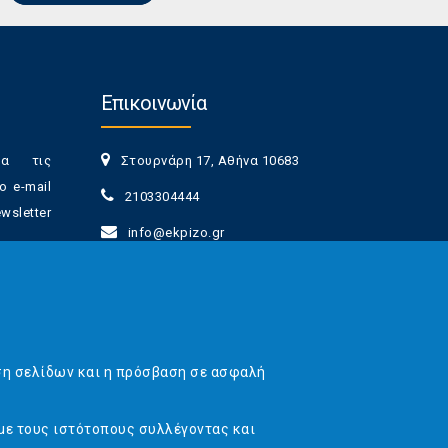
Επικοινωνία
ια τις
Στουρνάρη 17, Αθήνα 10683
ο e-mail
2103304444
sletter
info@ekpizo.gr
www.ekpizo.gr
γγραφής
Δευ - Πεμ:
10:00 πμ - 2:00 μμ
νά πάσα
Σάβ - Κυρ:
Κλειστά
ση σελίδων και η πρόσβαση σε ασφαλή
με τους ιστότοπους συλλέγοντας και