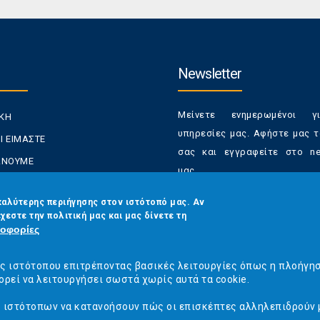
Newsletter
Μείνετε ενημερωμένοι γ
ΙΚΗ
υπηρεσίες μας. Αφήστε μας τ
Ι ΕΙΜΑΣΤΕ
σας και εγγραφείτε στο new
ΚΑΝΟΥΜΕ
μας.
ΑΝΑΛΩΤΕΣ
Έχετε τη δυνατότητα απε
καλύτερης περιήγησης στον ιστότοπό μας. Αν
ΡΑΣΕΙΣ ΜΑΣ
χεστε την πολιτική μας και μας δίνετε τη
από τα newsletters μας α
ΟΙΝΩΝΙΑ
οφορίες
στιγμή
Email
*
ός ιστότοπου επιτρέποντας βασικές λειτουργίες όπως η πλοήγη
ορεί να λειτουργήσει σωστά χωρίς αυτά τα cookie.
ς ιστότοπων να κατανοήσουν πώς οι επισκέπτες αλληλεπιδρούν 
CAPTCHA