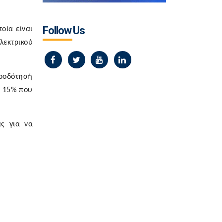
Follow Us
οία είναι
λεκτρικού
τροδότησή
υ 15% που
ας για να