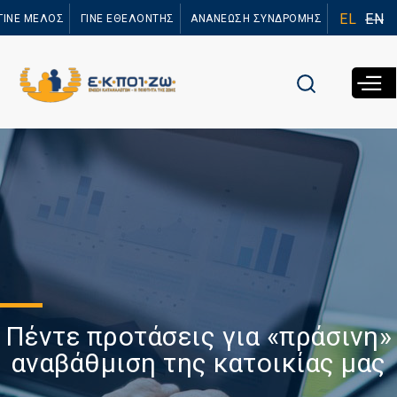
Παράκαμψη
EL
EN
ΓΙΝΕ ΜΕΛΟΣ
ΓΙΝΕ ΕΘΕΛΟΝΤΗΣ
ΑΝΑΝΕΩΣΗ ΣΥΝΔΡΟΜΗΣ
προς το
κυρίως
περιεχόμενο
Πέντε προτάσεις για «πράσινη»
αναβάθμιση της κατοικίας μας