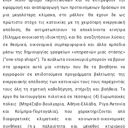
έναν ικανό αριθμό περιπτώσεων και να επιτρέψουν την
εφαρμογή και αναπαραγωγή των προτεινόμενων δράσεων σε
μια μεγαλύτερη κλίμακα, στο μέλλον. Θα έχουν δε ως
πρώτιστο στόχο τις κατοικίες με τη χειρότερη ενεργειακή
απόδοση, θα αντιμετωπίσουν τα αποκλίνοντα κίνητρα
(δίλημμα ενοικιαστή-ιδιοκτήτη), και θα αναζητήσουν λύσεις
σε θεσμικά, οικονομικά συμπεριφορικά και άλλα εμπόδια
μέσω της δημιουργίας γραφείων «υπηρεσιών μιας στάσης»
(“one-stop shops”). Τα ευάλωτα νοικοκυριά μπορούν να βρουν
στα γραφεία αυτά μία «στέγη» που θα τα βοηθήσει να
εγγραφούν σε επιδοτούμενα προγράμματα βελτίωσης της
ενεργειακής απόδοσης των κατοικιών τους τους παρέχοντάς
τους όλη τη σχετική καθοδήγηση, στήριξη και βοήθεια. Το
έργο θα λειτουργήσει πιλοτικά σε τέσσερις (4) Ευρωπαϊκές
πόλεις (Μπρέζοβο-Βουλγαρία, Αθήνα-Ελλάδα, Ρίγα-Λετονία
και Κοΐμπρα-Πορτογαλία), που χαρακτηρίζονται από
διαφορετικές κλιματικές και κοινωνικό-οικονομικές
συνθήκες (π.χ. παλαιότητα και μέγεθος κτιριακού