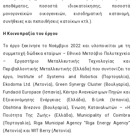
αποθέματος, ποσοστά ιδιοκατοίκησης, ποσοστά
μονογονεϊκών οικογενειών, εισοδηματική κατανομή,
συνήθειες και πεποιθήσεις κατοίκων κτλ.).
H Κοινοπραξία του έργου
Το έργο ξεκίνησε το Νοέμβριο 2022 και υλοποιείται με τη
συμμετοχή δώδεκα εταίρων – Εθνικό Μετσόβιο Πολυτεχνείο
– Εργαστήριο Μεταλλευτικής Τεχνολογίας και
Περιβαλλοντικής Μεταλλευτικής (Ελλάδα) που συντονίζει το
έργο, Institute of Systems and Robotics (Πορτογαλία),
Ekodoma Ltd. (Λετονία), Green Synergy Cluster (Βουλγαρία),
Fundació Europace (Ισπανία), Κέντρο Ανανεώσιμων Πηγών και
Εξοικονόμησης Ενέργειας (Ελλάδα), B-Link (Ισπανία),
Obshtina Brezovo (Βουλγαρία), Ένωση Καταναλωτών – «Η
Ποιότητα Της Ζωής» (Ελλάδα), Municipality of Coimbra
(Πορτογαλία), Riga Municipal Agency “Riga Energy Agency”
(Λετονία) και WIT Berry (Λετονία).