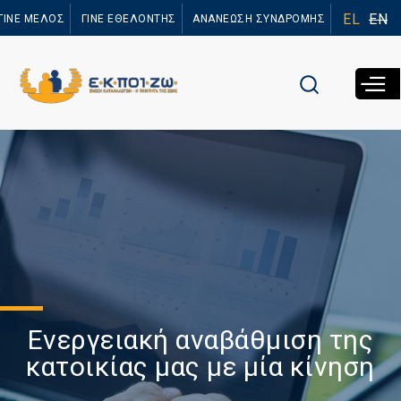
Παράκαμψη
EL
EN
ΓΙΝΕ ΜΕΛΟΣ
ΓΙΝΕ ΕΘΕΛΟΝΤΗΣ
ΑΝΑΝΕΩΣΗ ΣΥΝΔΡΟΜΗΣ
προς το
κυρίως
περιεχόμενο
Ενεργειακή αναβάθμιση της
κατοικίας μας με μία κίνηση