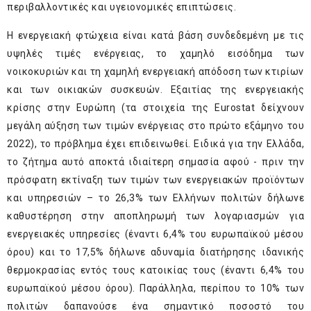
περιβαλλοντικές και υγειονομικές επιπτώσεις.
Η ενεργειακή φτώχεια είναι κατά βάση συνδεδεμένη με τις
υψηλές τιμές ενέργειας, το χαμηλό εισόδημα των
νοικοκυριών και τη χαμηλή ενεργειακή απόδοση των κτιρίων
και των οικιακών συσκευών. Εξαιτίας της ενεργειακής
κρίσης στην Ευρώπη (τα στοιχεία της Eurostat δείχνουν
μεγάλη αύξηση των τιμών ενέργειας στο πρώτο εξάμηνο του
2022), το πρόβλημα έχει επιδεινωθεί. Ειδικά για την Ελλάδα,
το ζήτημα αυτό αποκτά ιδιαίτερη σημασία αφού - πριν την
πρόσφατη εκτίναξη των τιμών των ενεργειακών προϊόντων
και υπηρεσιών – το 26,3% των Ελλήνων πολιτών δήλωνε
καθυστέρηση στην αποπληρωμή των λογαριασμών για
ενεργειακές υπηρεσίες (έναντι 6,4% του ευρωπαϊκού μέσου
όρου) και το 17,5% δήλωνε αδυναμία διατήρησης ιδανικής
θερμοκρασίας εντός τους κατοικίας τους (έναντι 6,4% του
ευρωπαϊκού μέσου όρου). Παράλληλα, περίπου το 10% των
πολιτών δαπανούσε ένα σημαντικό ποσοστό του