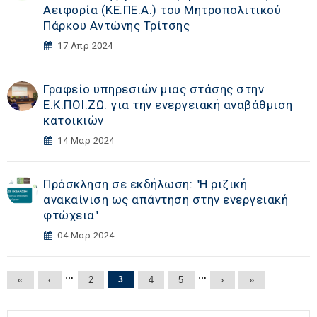
Αειφορία (ΚΕ.ΠΕ.Α.) του Μητροπολιτικού
Πάρκου Αντώνης Τρίτσης
17 Απρ 2024
Γραφείο υπηρεσιών μιας στάσης στην
Ε.Κ.ΠΟΙ.ΖΩ. για την ενεργειακή αναβάθμιση
κατοικιών
14 Μαρ 2024
Πρόσκληση σε εκδήλωση: "Η ριζική
ανακαίνιση ως απάντηση στην ενεργειακή
φτώχεια"
04 Μαρ 2024
Σελίδες
…
…
«
‹
2
3
4
5
›
»
Αναζήτηση