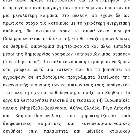
έναν ικανό αριθμό περιπτώσεων και να επιτρέψουν την
εφαρμογή και αναπαραγωγή των προτεινόμενων δράσεων σε
μια μεγαλύτερη κλίμακα, στο μέλλον. Θα έχουν δε ως
πρώτιστο στόχο τις κατοικίες με τη χειρότερη ενεργειακή
απόδοση, θα αντιμετωπίσουν τα αποκλίνοντα κίνητρα
(δίλημμα ενοικιαστή-ιδιοκτήτη), και θα αναζητήσουν λύσεις
σε θεσμικά, οικονομικά συμπεριφορικά και άλλα εμπόδια
μέσω της δημιουργίας γραφείων «υπηρεσιών μιας στάσης»
(“one-stop shops”). Τα ευάλωτα νοικοκυριά μπορούν να βρουν
στα γραφεία αυτά μία «στέγη» που θα τα βοηθήσει να
εγγραφούν σε επιδοτούμενα προγράμματα βελτίωσης της
ενεργειακής απόδοσης των κατοικιών τους τους παρέχοντάς
τους όλη τη σχετική καθοδήγηση, στήριξη και βοήθεια. Το
έργο θα λειτουργήσει πιλοτικά σε τέσσερις (4) Ευρωπαϊκές
πόλεις (Μπρέζοβο-Βουλγαρία, Αθήνα-Ελλάδα, Ρίγα-Λετονία
και Κοΐμπρα-Πορτογαλία), που χαρακτηρίζονται από
διαφορετικές κλιματικές και κοινωνικό-οικονομικές
συνθήκες (π.χ. παλαιότητα και μέγεθος κτιριακού