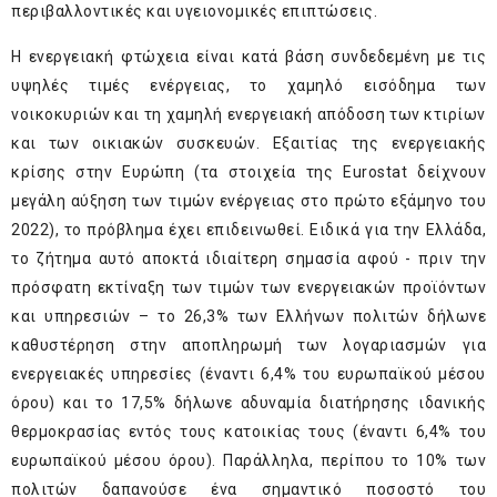
περιβαλλοντικές και υγειονομικές επιπτώσεις.
Η ενεργειακή φτώχεια είναι κατά βάση συνδεδεμένη με τις
υψηλές τιμές ενέργειας, το χαμηλό εισόδημα των
νοικοκυριών και τη χαμηλή ενεργειακή απόδοση των κτιρίων
και των οικιακών συσκευών. Εξαιτίας της ενεργειακής
κρίσης στην Ευρώπη (τα στοιχεία της Eurostat δείχνουν
μεγάλη αύξηση των τιμών ενέργειας στο πρώτο εξάμηνο του
2022), το πρόβλημα έχει επιδεινωθεί. Ειδικά για την Ελλάδα,
το ζήτημα αυτό αποκτά ιδιαίτερη σημασία αφού - πριν την
πρόσφατη εκτίναξη των τιμών των ενεργειακών προϊόντων
και υπηρεσιών – το 26,3% των Ελλήνων πολιτών δήλωνε
καθυστέρηση στην αποπληρωμή των λογαριασμών για
ενεργειακές υπηρεσίες (έναντι 6,4% του ευρωπαϊκού μέσου
όρου) και το 17,5% δήλωνε αδυναμία διατήρησης ιδανικής
θερμοκρασίας εντός τους κατοικίας τους (έναντι 6,4% του
ευρωπαϊκού μέσου όρου). Παράλληλα, περίπου το 10% των
πολιτών δαπανούσε ένα σημαντικό ποσοστό του