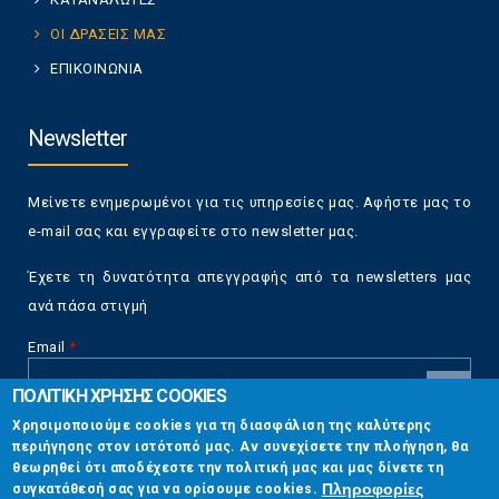
ΟΙ ΔΡΑΣΕΙΣ ΜΑΣ
ΕΠΙΚΟΙΝΩΝΙΑ
Newsletter
Μείνετε ενημερωμένοι για τις υπηρεσίες μας. Αφήστε μας το
e-mail σας και εγγραφείτε στο newsletter μας.
Έχετε τη δυνατότητα απεγγραφής από τα newsletters μας
ανά πάσα στιγμή
Email
*
ΠΟΛΙΤΙΚΗ ΧΡΗΣΗΣ COOKIES
CAPTCHA
Χρησιμοποιούμε cookies για τη διασφάλιση της καλύτερης
This
περιήγησης στον ιστότοπό μας. Αν συνεχίσετε την πλοήγηση, θα
Επικοινωνία
question is
θεωρηθεί ότι αποδέχεστε την πολιτική μας και μας δίνετε τη
for testing
Πληροφορίες
συγκατάθεσή σας για να ορίσουμε cookies.