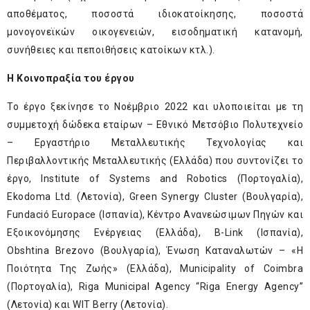
αποθέματος, ποσοστά ιδιοκατοίκησης, ποσοστά
μονογονεϊκών οικογενειών, εισοδηματική κατανομή,
συνήθειες και πεποιθήσεις κατοίκων κτλ.).
H Κοινοπραξία του έργου
Το έργο ξεκίνησε το Νοέμβριο 2022 και υλοποιείται με τη
συμμετοχή δώδεκα εταίρων – Εθνικό Μετσόβιο Πολυτεχνείο
– Εργαστήριο Μεταλλευτικής Τεχνολογίας και
Περιβαλλοντικής Μεταλλευτικής (Ελλάδα) που συντονίζει το
έργο, Institute of Systems and Robotics (Πορτογαλία),
Ekodoma Ltd. (Λετονία), Green Synergy Cluster (Βουλγαρία),
Fundació Europace (Ισπανία), Κέντρο Ανανεώσιμων Πηγών και
Εξοικονόμησης Ενέργειας (Ελλάδα), B-Link (Ισπανία),
Obshtina Brezovo (Βουλγαρία), Ένωση Καταναλωτών – «Η
Ποιότητα Της Ζωής» (Ελλάδα), Municipality of Coimbra
(Πορτογαλία), Riga Municipal Agency “Riga Energy Agency”
(Λετονία) και WIT Berry (Λετονία).