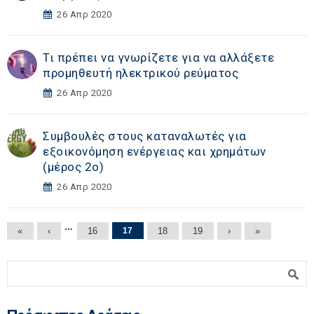
26 Απρ 2020
Τι πρέπει να γνωρίζετε για να αλλάξετε
προμηθευτή ηλεκτρικού ρεύματος
26 Απρ 2020
Συμβουλές στους καταναλωτές για
εξοικονόμηση ενέργειας και χρημάτων
(μέρος 2ο)
26 Απρ 2020
Σελίδες
…
«
‹
16
17
18
19
›
»
Φόρμα αναζήτησης
Αναζήτηση