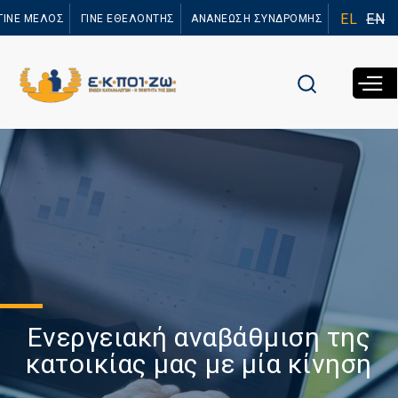
Παράκαμψη
EL
EN
ΓΙΝΕ ΜΕΛΟΣ
ΓΙΝΕ ΕΘΕΛΟΝΤΗΣ
ΑΝΑΝΕΩΣΗ ΣΥΝΔΡΟΜΗΣ
προς το
κυρίως
περιεχόμενο
Ενεργειακή αναβάθμιση της
κατοικίας μας με μία κίνηση