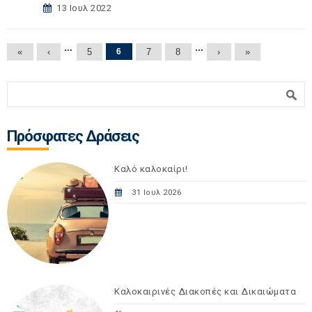
13 Ιουλ 2022
Σελίδες
…
…
«
‹
5
6
7
8
›
»
Φόρμα αναζήτησης
Αναζήτηση
Πρόσφατες Δράσεις
Καλό καλοκαίρι!
31 Ιουλ 2026
Καλοκαιρινές Διακοπές και Δικαιώματα