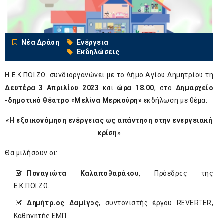
Νέα Δράση
Ενέργεια
Εκδηλώσεις
Η Ε.Κ.ΠΟΙ.ΖΩ. συνδιοργανώνει με το Δήμο Αγίου Δημητρίου τη
Δευτέρα 3 Απριλίου 2023
και
ώρα 18.00
, στο
Δημαρχείο
-
δημοτικό θέατρο «Μελίνα Μερκούρη»
εκδήλωση με θέμα:
«
Η εξοικονόμηση ενέργειας ως απάντηση στην ενεργειακή
κρίση
»
Θα μιλήσουν οι:
Παναγιώτα Καλαποθαράκου
, Πρόεδρος της
Ε.Κ.ΠΟΙ.ΖΩ.
Δημήτριος Δαμίγος
, συντονιστής έργου REVERTER,
Καθηγητής ΕΜΠ