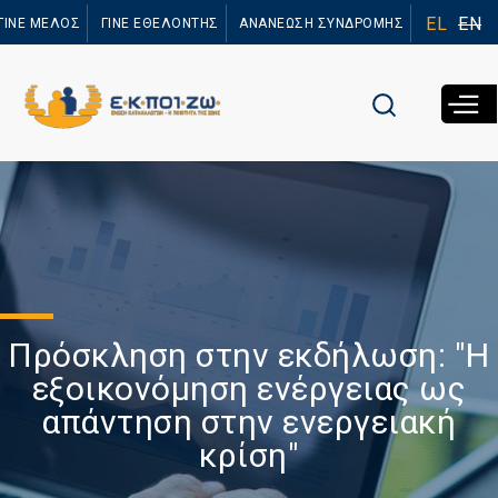
Παράκαμψη
EL
EN
ΓΙΝΕ ΜΕΛΟΣ
ΓΙΝΕ ΕΘΕΛΟΝΤΗΣ
ΑΝΑΝΕΩΣΗ ΣΥΝΔΡΟΜΗΣ
προς το
κυρίως
περιεχόμενο
Πρόσκληση στην εκδήλωση: "Η
εξοικονόμηση ενέργειας ως
απάντηση στην ενεργειακή
κρίση"