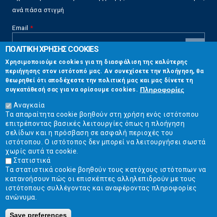
ανά πάσα στιγμή
Email
*
ΠΟΛΙΤΙΚΗ ΧΡΗΣΗΣ COOKIES
CAPTCHA
Χρησιμοποιούμε cookies για τη διασφάλιση της καλύτερης
This
περιήγησης στον ιστότοπό μας. Αν συνεχίσετε την πλοήγηση, θα
Επικοινωνία
question is
θεωρηθεί ότι αποδέχεστε την πολιτική μας και μας δίνετε τη
for testing
Πληροφορίες
συγκατάθεσή σας για να ορίσουμε cookies.
whether or
Στουρνάρη 17, Αθήνα 10683
not you are a
Αναγκαία
human visitor
Τα απαραίτητα cookie βοηθούν στη χρήση ενός ιστότοπου
2103304444
and to
επιτρέποντας βασικές λειτουργίες όπως η πλοήγηση
prevent
σελίδων και η πρόσβαση σε ασφαλή περιοχές του
info@ekpizo.gr
automated
ιστότοπου. Ο ιστότοπος δεν μπορεί να λειτουργήσει σωστά
spam
χωρίς αυτά τα cookie.
www.ekpizo.gr
submissions.
Στατιστικά
Τα στατιστικά cookie βοηθούν τους κατόχους ιστότοπων να
5+2
Δευ - Πεμ:
10:00 πμ - 2:00 μμ
κατανοήσουν πώς οι επισκέπτες αλληλεπιδρούν με τους
Σάβ - Κυρ:
Κλειστά
ιστότοπους συλλέγοντας και αναφέροντας πληροφορίες
ανώνυμα.
Save preferences