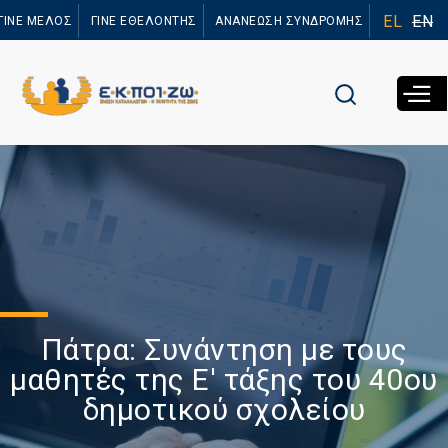
Παράκαμψη
EL
EN
ΓΙΝΕ ΜΕΛΟΣ
ΓΙΝΕ ΕΘΕΛΟΝΤΗΣ
ΑΝΑΝΕΩΣΗ ΣΥΝΔΡΟΜΗΣ
προς το
κυρίως
περιεχόμενο
Πάτρα: Συνάντηση με τους
μαθητές της Ε' τάξης του 40ου
δημοτικού σχολείου