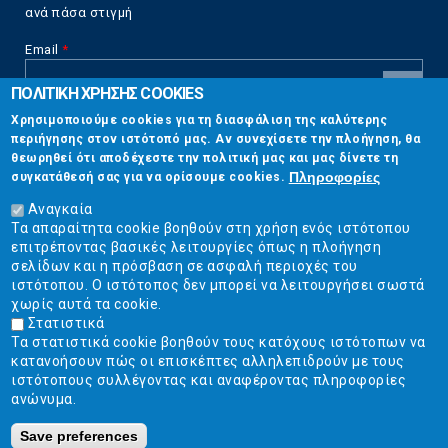
ανά πάσα στιγμή
Email
*
ΠΟΛΙΤΙΚΗ ΧΡΗΣΗΣ COOKIES
CAPTCHA
Χρησιμοποιούμε cookies για τη διασφάλιση της καλύτερης
This
περιήγησης στον ιστότοπό μας. Αν συνεχίσετε την πλοήγηση, θα
Επικοινωνία
question is
θεωρηθεί ότι αποδέχεστε την πολιτική μας και μας δίνετε τη
for testing
Πληροφορίες
συγκατάθεσή σας για να ορίσουμε cookies.
whether or
Στουρνάρη 17, Αθήνα 10683
not you are a
Αναγκαία
human visitor
Τα απαραίτητα cookie βοηθούν στη χρήση ενός ιστότοπου
2103304444
and to
επιτρέποντας βασικές λειτουργίες όπως η πλοήγηση
prevent
σελίδων και η πρόσβαση σε ασφαλή περιοχές του
info@ekpizo.gr
automated
ιστότοπου. Ο ιστότοπος δεν μπορεί να λειτουργήσει σωστά
spam
χωρίς αυτά τα cookie.
www.ekpizo.gr
submissions.
Στατιστικά
Τα στατιστικά cookie βοηθούν τους κατόχους ιστότοπων να
5+2
Δευ - Πεμ:
10:00 πμ - 2:00 μμ
κατανοήσουν πώς οι επισκέπτες αλληλεπιδρούν με τους
Σάβ - Κυρ:
Κλειστά
ιστότοπους συλλέγοντας και αναφέροντας πληροφορίες
ανώνυμα.
Save preferences