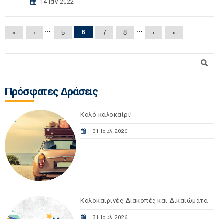
14 Ιαν 2022
Σελίδες
…
…
«
‹
5
6
7
8
›
»
Φόρμα αναζήτησης
Αναζήτηση
Πρόσφατες Δράσεις
Καλό καλοκαίρι!
31 Ιουλ 2026
Καλοκαιρινές Διακοπές και Δικαιώματα
31 Ιουλ 2026