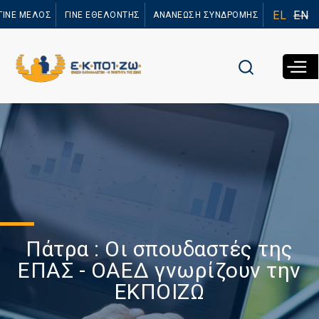
Παράκαμψη
EL
EN
ΓΙΝΕ ΜΕΛΟΣ
ΓΙΝΕ ΕΘΕΛΟΝΤΗΣ
ΑΝΑΝΕΩΣΗ ΣΥΝΔΡΟΜΗΣ
προς το
κυρίως
περιεχόμενο
Πάτρα : Οι σπουδαστές της
ΕΠΑΣ - ΟΑΕΔ γνωρίζουν την
ΕΚΠΟΙΖΩ