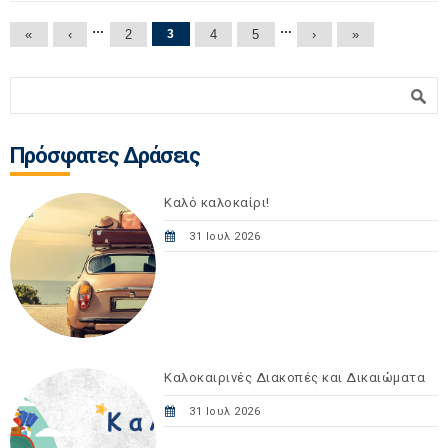
Σελίδες
…
…
«
‹
2
3
4
5
›
»
Φόρμα αναζήτησης
Αναζήτηση
Πρόσφατες Δράσεις
Καλό καλοκαίρι!
31 Ιουλ 2026
Καλοκαιρινές Διακοπές και Δικαιώματα
31 Ιουλ 2026