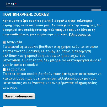
Email
*
ΠΟΛΙΤΙΚΗ ΧΡΗΣΗΣ COOKIES
CAPTCHA
Χρησιμοποιούμε cookies για τη διασφάλιση της καλύτερης
This
περιήγησης στον ιστότοπό μας. Αν συνεχίσετε την πλοήγηση, θα
Επικοινωνία
question is
θεωρηθεί ότι αποδέχεστε την πολιτική μας και μας δίνετε τη
for testing
Πληροφορίες
συγκατάθεσή σας για να ορίσουμε cookies.
whether or
Στουρνάρη 17, Αθήνα 10683
not you are a
Αναγκαία
human visitor
Τα απαραίτητα cookie βοηθούν στη χρήση ενός ιστότοπου
2103304444
and to
επιτρέποντας βασικές λειτουργίες όπως η πλοήγηση
prevent
σελίδων και η πρόσβαση σε ασφαλή περιοχές του
info@ekpizo.gr
automated
ιστότοπου. Ο ιστότοπος δεν μπορεί να λειτουργήσει σωστά
spam
χωρίς αυτά τα cookie.
www.ekpizo.gr
submissions.
Στατιστικά
Τα στατιστικά cookie βοηθούν τους κατόχους ιστότοπων να
5+2
Δευ - Πεμ:
10:00 πμ - 2:00 μμ
κατανοήσουν πώς οι επισκέπτες αλληλεπιδρούν με τους
Σάβ - Κυρ:
Κλειστά
ιστότοπους συλλέγοντας και αναφέροντας πληροφορίες
ανώνυμα.
Save preferences
Ε.Κ.ΠΟΙ.ΖΩ. | Ένωση Καταναλωτών - Η Ποιότητα Της Ζωής © 2019