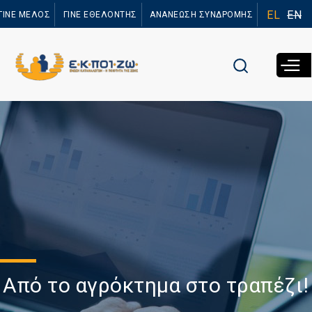
Παράκαμψη
EL
EN
ΓΙΝΕ ΜΕΛΟΣ
ΓΙΝΕ ΕΘΕΛΟΝΤΗΣ
ΑΝΑΝΕΩΣΗ ΣΥΝΔΡΟΜΗΣ
προς το
κυρίως
περιεχόμενο
Από το αγρόκτημα στο τραπέζι!