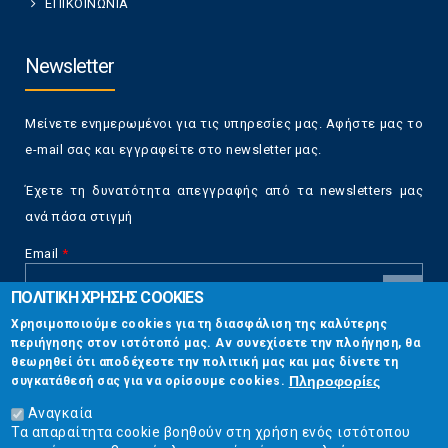
ΕΠΙΚΟΙΝΩΝΙΑ
Newsletter
Μείνετε ενημερωμένοι για τις υπηρεσίες μας. Αφήστε μας το
e-mail σας και εγγραφείτε στο newsletter μας.
Έχετε τη δυνατότητα απεγγραφής από τα newsletters μας
ανά πάσα στιγμή
Email
*
ΠΟΛΙΤΙΚΗ ΧΡΗΣΗΣ COOKIES
CAPTCHA
Χρησιμοποιούμε cookies για τη διασφάλιση της καλύτερης
This
περιήγησης στον ιστότοπό μας. Αν συνεχίσετε την πλοήγηση, θα
Επικοινωνία
question is
θεωρηθεί ότι αποδέχεστε την πολιτική μας και μας δίνετε τη
for testing
Πληροφορίες
συγκατάθεσή σας για να ορίσουμε cookies.
whether or
Στουρνάρη 17, Αθήνα 10683
not you are a
Αναγκαία
human visitor
Τα απαραίτητα cookie βοηθούν στη χρήση ενός ιστότοπου
2103304444
and to