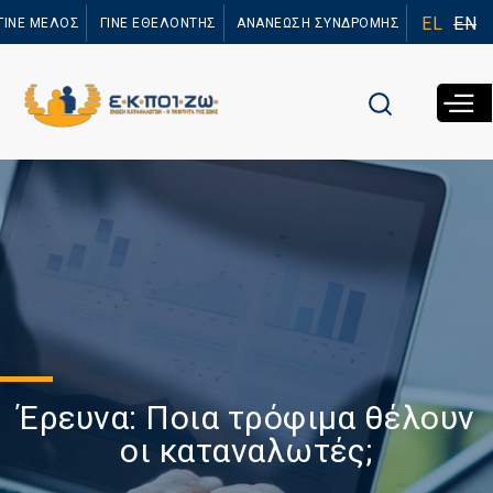
Παράκαμψη
EL
EN
ΓΙΝΕ ΜΕΛΟΣ
ΓΙΝΕ ΕΘΕΛΟΝΤΗΣ
ΑΝΑΝΕΩΣΗ ΣΥΝΔΡΟΜΗΣ
προς το
κυρίως
περιεχόμενο
Έρευνα: Ποια τρόφιμα θέλουν
οι καταναλωτές;