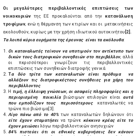
Οι μεγαλύτερες περιβαλλοντικές επιπτώσεις
των
νοικοκυριών
της ΕΕ προκαλούνται από την
κατανάλωση
τροφίμων
, ενώ η θέρμανση των κτιρίων και οι μετακινήσεις
ακολουθούν, κυρίως με την χρήση ιδιωτικού αυτοκινήτου
[2]
.
Τα λοιπά κύρια ευρήματα της έρευνας είναι τα ακόλουθα
:
Οι καταναλωτές τείνουν να υποτιμούν τον αντίκτυπο των
δικών τους διατροφικών συνηθειών στο περιβάλλον
, αλλά
οι περισσότεροι γνωρίζουν τις περιβαλλοντικές
επιπτώσεις των συνηθειών διατροφής γενικά.
Τ
α δύο τρίτα των καταναλωτών είναι
πρόθυμα
να
αλλάξουν τις διατροφικές
τους συνήθειες για
χάρη
το
υ
περιβάλλον
τος
.
Η
τιμή, η έλλειψη γνώσεων, οι ασαφείς πληροφορίες και η
περιορισμένη
ποικιλία
βιώσιμων επιλογών είναι
αυτά
που
εμποδίζουν τους
περισσότερο
υς
καταναλωτές να
τρώνε πιο βιώσιμα
[3]
.
Λίγο
πάνω από το 40%
των καταναλωτών δηλώνουν ότι
είτε έχουν σταματήσει
να τρώνε
κόκκινο κρέας είτε
το
έχουν μει
ώσει
λόγω περιβαλλοντικών ανησυχιών
84% πιστεύει ότι οι εθνικές κυβερνήσεις δεν κάνουν