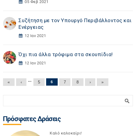
05 Φεβ 2021
Συζήτηση με τον Υπουργό Περιβάλλοντος και
Ενέργειας
12 Ιαν 2021
Όχι πια άλλα τρόφιμα στα σκουπίδια!
12 Ιαν 2021
Σελίδες
…
«
‹
5
6
7
8
›
»
Φόρμα αναζήτησης
Αναζήτηση
Πρόσφατες Δράσεις
Καλό καλοκαίρι!