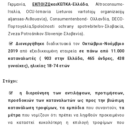
Γερμανία,
ΕΚΠΟΙΖΩ
και
ΚΕΠΚΑ
-
Ελλάδα
, Altroconsumo-
Ιταλία, OCU-Ισπανία Lietuvos vartotojų organizacijų
aljansas-Λιθουανία), Consumentenbond- Ολλανδία, DECO-
Πορτογαλία,Spoločnosti ochrany spotrebiteľov-Σλοβακία,
Zveza Potrošnikov Slovenije-Σλοβενία)
.
Διενεργήθηκε
διαδικτυακά τον
Οκτώβριο-Νοέμβριο
2019
από εξειδικευμένη εταιρεία
σε πάνω από 11.000
καταναλωτές ( 903 στην Ελλάδα, 465 άνδρες, 438
γυναίκες), ηλικίας 18-74 ετών
Στόχοι:
η διερεύνηση των αντιλήψεων, προτιμήσεων,
προσδοκιών των καταναλωτών ως προς την βιώσιμη
κατανάλωση τροφίμων, τα εμπόδια
που συναντούν,
τα
μέτρα
που νομίζουν ότι πρέπει να ληφθούν προκειμένου
να καταστεί ευκολότερη η επιλογή τροφίμων που