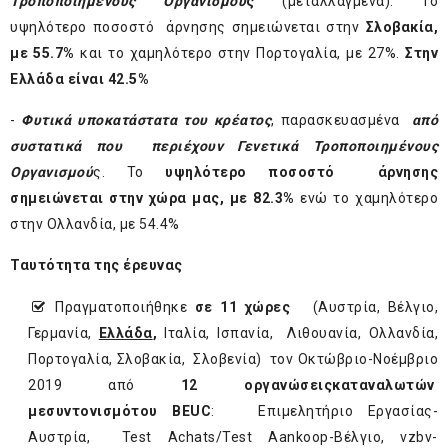
Τροποποιημένους Οργανισμού
ς
(μεταλλαγμένα). Το
υψηλότερο ποσοστό άρνησης σημειώνεται στην
Σλοβακία,
με
55.7%
και το χαμηλότερο στην Πορτογαλία, με 27%.
Στην
Ελλάδα είναι 42.5%
-
Φυτικά υποκατάστατα του κρέατος
, παρασκευασμένα
από
συστατικά που περιέχουν Γενετικά Τροποποιημένους
Οργανισμού
ς. Το
υψηλότερο ποσοστό άρνησης
σημειώνεται στην χώρα μας, με 82.3%
ενώ το χαμηλότερο
στην Ολλανδία, με 54.4%
Ταυτότητα της έρευνας
Πραγματοποιήθηκε
σε
11
χώρες
(Αυστρία, Βέλγιο,
Γερμανία,
Ελλάδα
,
Ιταλία, Ισπανία, Λιθουανία, Ολλανδία,
Πορτογαλία, Σλοβακία, Σλοβενία) τον Οκτώβριο-Νοέμβριο
2019 από
12
οργανώσεις
καταναλωτών
με
συντονισμό
του
BEUC
: Επιμελητήριο Εργασίας-
Αυστρία, Test Achats/Test Aankoop-Βέλγιο, vzbv-