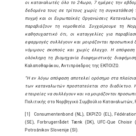
οι καταναλωτές όλο το 24ωρο, 7 ημέρες την εβδομ
δεδομένα τους σε τρίτους χωρίς τη συγκατάθεσή 
πυγμή και οι Ευρωπαϊκές Οργανώσεις Καταναλωτών
παραβιάζουν τη νομοθεσία. Συγχαίρουμε τη Νορ
καθησυχαστικό ότι, οι καταγγελίες για παραβία
εφαρμογές συλλέγουν και μοιράζονται προσωπικά δ
νόμιμους σκοπούς και χωρίς έλεγχο. Η απόφαση
ολόκληρη τη βιομηχανία διαφημιστικής διαφήμιση
Καλαποθαράκου, Αντιπρόεδρος της ΕΚΠΟΙΖΩ.
“Η εν λόγω απόφαση αποτελεί ορόσημο στα πλαίσια
των καταναλωτών προστατεύεται στο διαδίκτυο. Η
εταιρείες να συλλέγουν και να μοιράζονται προσωπ
Πολιτικής στο Νορβηγικό Συμβούλιο Καταναλωτών, F
[1] Consumentenbond (NL), EKPIZO (EL), Fédérati
(SE), Forbrugerrådet Tænk (DK), UFC-Que Choisir
Potrošnikov Slovenije (SI).