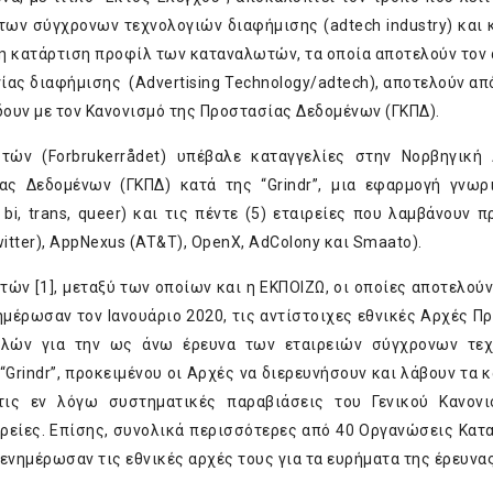
 των σύγχρονων τεχνολογιών διαφήμισης (adtech industry) και 
η κατάρτιση προφίλ των καταναλωτών, τα οποία αποτελούν τον 
ας διαφήμισης (Advertising Technology/adtech), αποτελούν απ
δουν με τον Κανονισμό της Προστασίας Δεδομένων (ΓΚΠΔ).
τών (Forbrukerrådet) υπέβαλε καταγγελίες στην Νορβηγική
ας Δεδομένων (ΓΚΠΔ) κατά της “Grindr”, μια εφαρμογή γνωρ
i, trans, queer) και τις πέντε (5) εταιρείες που λαμβάνουν 
ter), AppNexus (AT&T), OpenX, AdColony και Smaato).
ν [1], μεταξύ των οποίων και η ΕΚΠΟΙΖΩ, οι οποίες αποτελούν
έρωσαν τον Ιανουάριο 2020, τις αντίστοιχες εθνικές Αρχές Π
λών για την ως άνω έρευνα των εταιρειών σύγχρονων τεχ
Grindr”, προκειμένου οι Αρχές να διερευνήσουν και λάβουν τα 
τις εν λόγω συστηματικές παραβιάσεις του Γενικού Κανον
ιρείες. Επίσης, συνολικά περισσότερες από 40 Οργανώσεις Κα
ενημέρωσαν τις εθνικές αρχές τους για τα ευρήματα της έρευνας