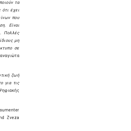
ποιούν τα
 ότι έχει
είνων που
η. Είναι
α. Πολλές
ίδιους μη
ίκτυπο σε
Παναγιώτα
ωτική ζωή
ο για τις
 Ψηφιακής
nsumenter
and Zveza