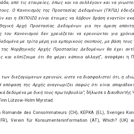
άδα, από τις εταιρείες, όπως και να συλλέγουν και να γνωστο
τους. Ο Κανονισμός της Προστασίας Δεδομένων (ΓΚΠΔ) έδειξε
 και η ΕΚΠΟΙΖΩ είναι έτοιμες να λάβουν δράση εναντίον εκ
βηγική Αρχή Προστασίας Δεδομένων για την άμεση απάντησ
ση του Κανονισμού δεν χρειάζεται να ερευνώνται για χρόνι
εδομένα με τρίτα μέρη για εμπορικούς σκοπούς, με βάση τους 
 της Νορβηγικής Αρχής Προστασίας Δεδομένων θα έχει αντ
ς και ελπίζουμε ότι θα φέρει κάποια αλλαγή
", αναφέρει η 
 των διεξαγώμενων ερευνών, ώστε να διασφαλιστεί ότι, η ιδι
 απόφαση της Αρχής αναγνωρίζει σαφώς ότι είναι απαράδεκτ
ικά δεδομένα με δική τους πρωτοβουλία”,
δήλωσε ο Διευθυντής
inn Lützow-Holm Myrstad.
on Romande des Consommateurs (CH), KEPKA (EL), Sveriges Ko
 (FR), Verein für Konsumenteninformation (AT), Which? (UK) 