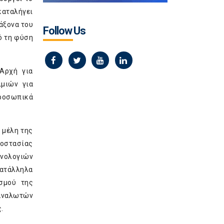
καταλήγει
άξονα του
Follow Us
ό τη φύση
 Αρχή για
ιμιών για
προσωπικά
 μέλη της
ροστασίας
νολογιών
κατάλληλα
ισμού της
ταναλωτών
.