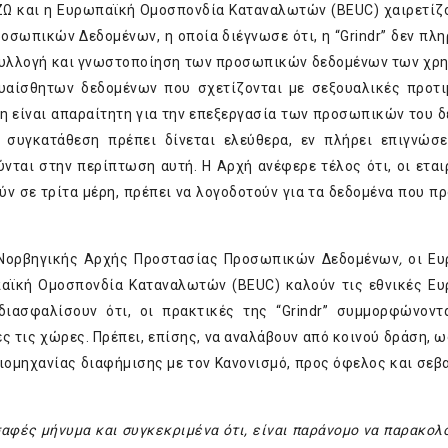
Ω και η Ευρωπαϊκή Ομοσπονδία Καταναλωτών (BEUC) χαιρετίζ
σωπικών Δεδομένων, η οποία διέγνωσε ότι, η “Grindr” δεν πλη
 συλλογή και γνωστοποίηση των προσωπικών δεδομένων των χρ
υαίσθητων δεδομένων που σχετίζονται με σεξουαλικές προτι
τη είναι απαραίτητη για την επεξεργασία των προσωπικών του 
 συγκατάθεση πρέπει δίνεται ελεύθερα, εν πλήρει επιγνώσε
νται στην περίπτωση αυτή. Η Αρχή ανέφερε τέλος ότι, οι εται
ν σε τρίτα μέρη, πρέπει να λογοδοτούν για τα δεδομένα που π
ς Νορβηγικής Αρχής Προστασίας Προσωπικών Δεδομένων
,
οι Ε
αϊκή Ομοσπονδία Καταναλωτών (BEUC) καλούν τις εθνικές Ε
σφαλίσουν ότι, οι πρακτικές της “Grindr” συμμορφώνοντα
 τις χώρες. Πρέπει, επίσης, να αναλάβουν από κοινού δράση, ω
ιομηχανίας διαφήμισης με τον Κανονισμό, προς όφελος και σεβ
 σαφές μήνυμα και συγκεκριμένα ότι, είναι παράνομο να παρακολ