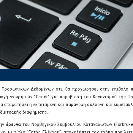
 Προσωπικών Δεδομένων ότι, θα προχωρήσει στην επιβολή 
γή γνωριμιών “Grindr” για παραβίαση του Κανονισμού της Π
 να σταματήσει η εκτεταμένη και παράνομη συλλογή και εκμετάλ
δικτυακής διαφήμισης.
την
έρευνα
του Νορβηγικού Συμβουλίου Καταναλωτών (Forbruker
να, με τίτλο "Εκτός Ελέγχου", αποκαλύπτει τον τρόπο που λειτ