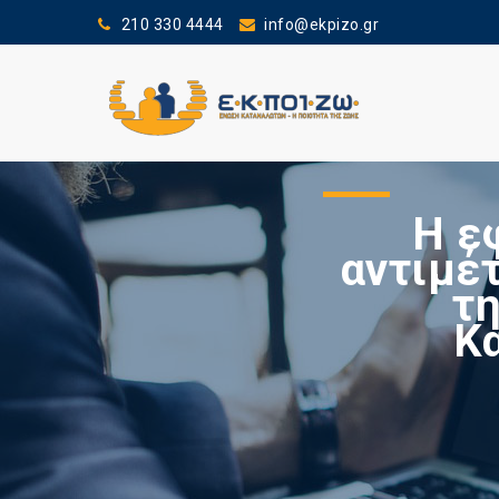
210 330 4444
info@ekpizo.gr
Η ε
αντιμέ
τη
Κ