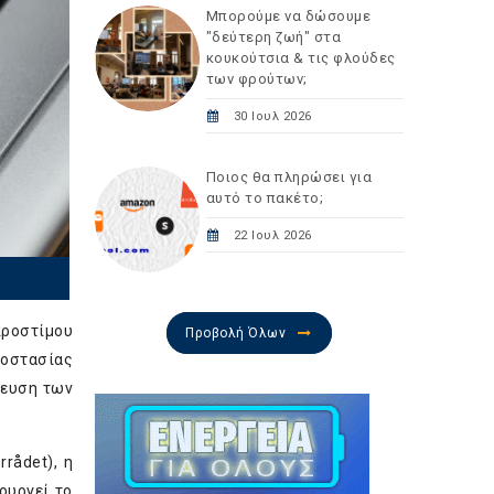
Μπορούμε να δώσουμε
"δεύτερη ζωή" στα
κουκούτσια & τις φλούδες
των φρούτων;
30 Ιουλ 2026
Ποιος θα πληρώσει για
αυτό το πακέτο;
22 Ιουλ 2026
προστίμου
Προβολή Όλων
ροστασίας
λευση των
rådet), η
ουργεί το