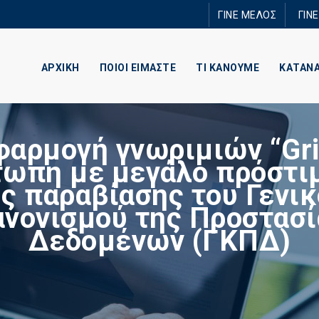
Παράκαμψη
ΓΙΝΕ ΜΕΛΟΣ
ΓΙΝ
προς το
κυρίως
περιεχόμενο
ΑΡΧΙΚΗ
ΠΟΙΟΙ ΕΙΜΑΣΤΕ
ΤΙ ΚΑΝΟΥΜΕ
ΚΑΤΑΝ
φαρμογή γνωριμιών “Gri
τωπη με μεγάλο πρόστι
ς παραβίασης του Γενι
ανονισμού της Προστασί
Δεδομένων (ΓΚΠΔ)