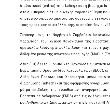
διαδικτυακό (online) «marketing» και η βιομηχανία
στο συμπέρασμα ότι, η συνεχής παρακολούθηση και 
σημερινού οικοσυστήματος της σύγχρονης τεχνολογί
τους πρακτικές εκμετάλλευσης, οι οποίες δεν συνά
Συγκεκριμένα, το Νορβηγικό Συμβούλιο Καταναλω
παραβίαση του Γενικού Κανονισμού της Προστασί
ομοφυλόφιλους, αμφιφυλόφιλους και τρανς ( gay, b
δεδομένα μέσω της ανωτέρω εφαρμογής (MoPub (Twit
Δέκα (10) άλλες Ευρωπαϊκές Οργανώσεις Καταναλωτώ
Ευρωπαϊκής Ομοσπονδίας Καταναλωτών (BEUC), ενημ
Δεδομένων Προσωπικού Χαρακτήρα, μέσω επιστο
διαφήμισης (adtech) και της εφαρμογής γνωριμιών “
μέτρα επιβολής της νομοθεσίας, αναφορικά με 
Προστασίας Δεδομένων (ΓΚΠΔ) από τις εν λόγω ετα
και Ανθρωπίνων Δικαιωμάτων στην Ε.Ε. και τις ΗΠΑ 