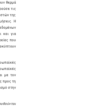
ουν θερμά
ρούσε τις
ηστών της
μήσεις. Η
δεδομένων
ι και για
ρείες που
ροκύπτουν
υρωπαϊκές
υρωπαϊκές
ι με τον
ς προς τη
ασμό στην
ουθούνται