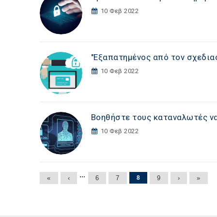
10 Φεβ 2022
"Εξαπατημένος από τον σχεδια
10 Φεβ 2022
Βοηθήστε τους καταναλωτές να
10 Φεβ 2022
Σελίδες
…
«
‹
6
7
8
9
›
»