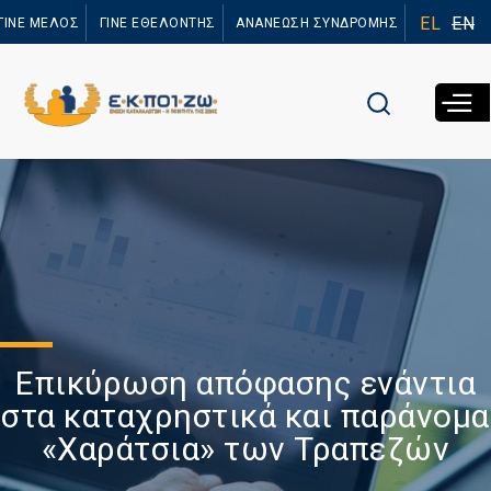
Παράκαμψη
EL
EN
ΓΙΝΕ ΜΕΛΟΣ
ΓΙΝΕ ΕΘΕΛΟΝΤΗΣ
ΑΝΑΝΕΩΣΗ ΣΥΝΔΡΟΜΗΣ
προς το
κυρίως
περιεχόμενο
Επικύρωση απόφασης ενάντια
στα καταχρηστικά και παράνομα
«Χαράτσια» των Τραπεζών