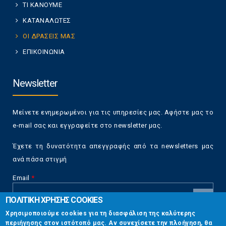
ΤΙ ΚΑΝΟΥΜΕ
ΚΑΤΑΝΑΛΩΤΕΣ
ΟΙ ΔΡΑΣΕΙΣ ΜΑΣ
ΕΠΙΚΟΙΝΩΝΙΑ
Newsletter
Μείνετε ενημερωμένοι για τις υπηρεσίες μας. Αφήστε μας το
e-mail σας και εγγραφείτε στο newsletter μας.
Έχετε τη δυνατότητα απεγγραφής από τα newsletters μας
ανά πάσα στιγμή
Email
*
ΠΟΛΙΤΙΚΗ ΧΡΗΣΗΣ COOKIES
CAPTCHA
Χρησιμοποιούμε cookies για τη διασφάλιση της καλύτερης
This
περιήγησης στον ιστότοπό μας. Αν συνεχίσετε την πλοήγηση, θα