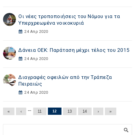
Οι νέες τροποποιήσεις του Νόμου για τα
Υπερχρεωμένα νοικοκυριά
24 Απρ 2020
Δάνεια ΟΕΚ: Παράταση μέχρι τέλος του 2015
24 Απρ 2020
Διαγραφές οφειλών από την Τράπεζα
Πειραιώς
24 Απρ 2020
Σελίδες
…
«
‹
11
12
13
14
›
»
Φόρμα αναζήτησης
Αναζήτηση