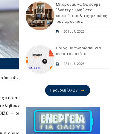
Μπορούμε να δώσουμε
"δεύτερη ζωή" στα
κουκούτσια & τις φλούδες
των φρούτων;
30 Ιουλ 2026
Ποιος θα πληρώσει για
αυτό το πακέτο;
22 Ιουλ 2026
οσδοκιών,
Προβολή Όλων
ης κύριας
α κληθούν
ΟΙΖΩ – οι
ι η κύρια