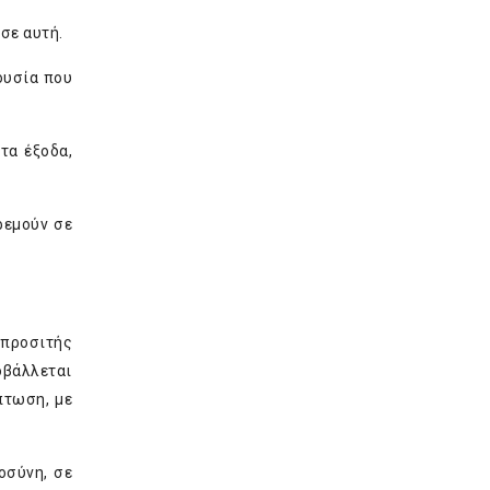
σε αυτή.
ουσία που
τα έξοδα,
ρεμούν σε
 προσιτής
οβάλλεται
πτωση, με
οσύνη, σε