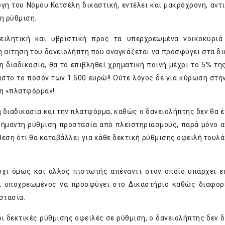
η του Νόμου Κατσέλη δικαστική, εντέλει και μακρόχρονη, αντιδ
η ρύθμιση.
πειλητική και υβριστική προς τα υπερχρεωμένα νοικοκυριά
η αίτηση του δανειολήπτη που αναγκάζεται να προσφύγει στα δι
 διαδικασία, θα το επιβληθεί χρηματική ποινή μέχρι το 5% τη
ιστο το ποσόν των 1.500 ευρώ!! Ούτε λόγος δε για κύρωση στη
μη «πλατφόρμα»!
 διαδικασία και την πλατφόρμα, καθώς ο δανειολήπτης δεν θα έχ
σήμαντη ρύθμιση προστασία από πλειστηριασμούς, παρά μόνο α
εση ότι θα καταβάλλει για κάθε δεκτική ρύθμισης οφειλή τουλά
 όχι όμως και άλλος πιστωτής απέναντι στον οποίο υπάρχει ε
λι υποχρεωμένος να προσφύγει στο Δικαστήριο καθώς διαφορ
στασία.
ι δεκτικές ρύθμισης οφειλές σε ρύθμιση, ο δανειολήπτης δεν δ