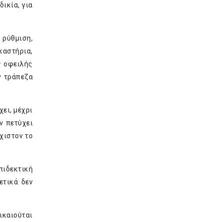
ικία, για
 ρύθμιση,
καστήρια,
ς οφειλής
ν τράπεζα
ει, μέχρι
ν πετύχει
χιστον το
πιδεκτική
ετικά δεν
ικαιούται