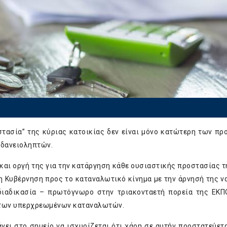
στασία” της κύριας κατοικίας δεν είναι μόνο κατώτερη των πρ
 δανειοληπτών.
και οργή της για την κατάργηση κάθε ουσιαστικής προστασίας τ
 η Κυβέρνηση προς το καταναλωτικό κίνημα με την άρνησή της ν
διαδικασία – πρωτόγνωρο στην τριακονταετή πορεία της ΕΚΠ
α των υπερχρεωμένων καταναλωτών.
νει στο σημείο να ισχυρίζεται ότι χάρη σε αυτήν προστατεύετα