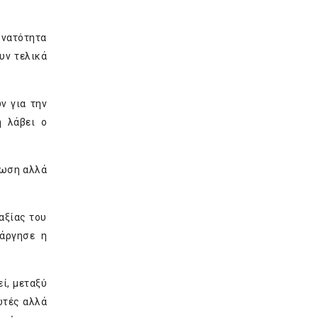
υνατότητα
υν τελικά
ν για την
η λάβει ο
τωση αλλά
αξίας του
τάργησε η
ί, μεταξύ
ωτές αλλά