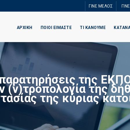
Παράκαμψη
ΓΙΝΕ ΜΕΛΟΣ
ΓΙΝ
προς το
κυρίως
περιεχόμενο
ΑΡΧΙΚΗ
ΠΟΙΟΙ ΕΙΜΑΣΤΕ
ΤΙ ΚΑΝΟΥΜΕ
ΚΑΤΑΝ
 παρατηρήσεις της ΕΚΠΟ
ν (ν)τροπολογία της δή
τασίας της κύριας κατο