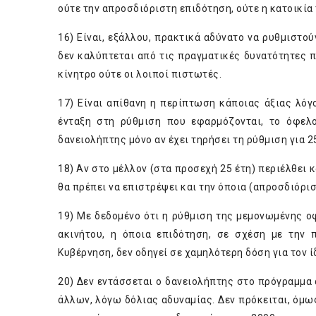
ούτε την απροσδιόριστη επιδότηση, ούτε η κατοικία
16) Είναι, εξάλλου, πρακτικά αδύνατο να ρυθμιστού
δεν καλύπτεται από τις πραγματικές δυνατότητες π
κίνητρο ούτε οι λοιποί πιστωτές.
17) Είναι απίθανη η περίπτωση κάποιας άξιας λό
ένταξη στη ρύθμιση που εφαρμόζονται, το όφελ
δανειολήπτης μόνο αν έχει τηρήσει τη ρύθμιση για 25
18) Αν στο μέλλον (στα προσεχή 25 έτη) περιέλθει 
θα πρέπει να επιστρέψει και την όποια (απροσδιόρι
19) Με δεδομένο ότι η ρύθμιση της μεμονωμένης οφ
ακινήτου, η όποια επιδότηση, σε σχέση με την
Κυβέρνηση, δεν οδηγεί σε χαμηλότερη δόση για τον ί
20) Δεν εντάσσεται ο δανειολήπτης στο πρόγραμμα α
άλλων, λόγω δόλιας αδυναμίας. Δεν πρόκειται, όμ