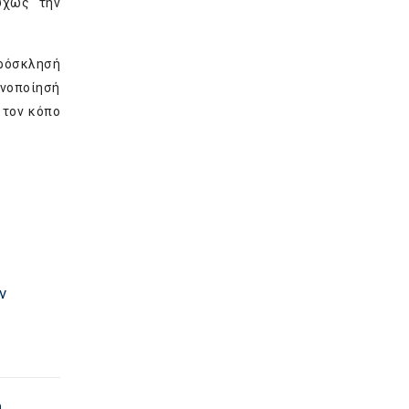
τυχώς την
πρόσκλησή
ανοποίησή
 τον κόπο
ν
ή