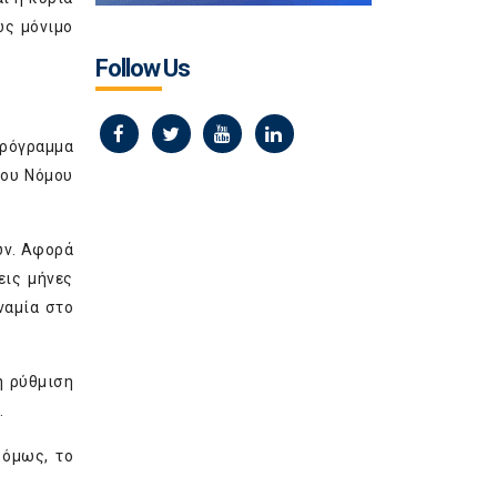
ως μόνιμο
Follow Us
πρόγραμμα
του Νόμου
ών. Αφορά
εις μήνες
ναμία στο
ή ρύθμιση
.
 όμως, το