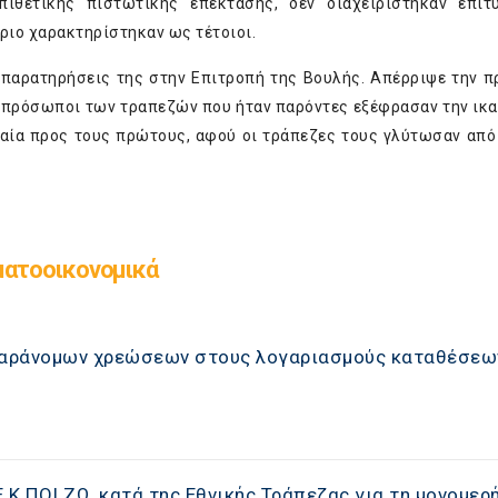
πιθετικής πιστωτικής επέκτασης, δεν διαχειρίστηκαν επι
ριο χαρακτηρίστηκαν ως τέτοιοι.
 παρατηρήσεις της στην Επιτροπή της Βουλής. Απέρριψε την 
εκπρόσωποι των τραπεζών που ήταν παρόντες εξέφρασαν την ικ
ταία προς τους πρώτους, αφού οι τράπεζες τους γλύτωσαν από
ματοοικονομικά
 παράνομων χρεώσεων στους λογαριασμούς καταθέσεω
Κ.ΠΟΙ.ΖΩ. κατά της Εθνικής Τράπεζας για τη μονομερ