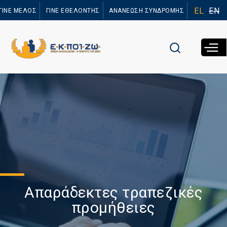
Παράκαμψη
EL
EN
ΓΙΝΕ ΜΕΛΟΣ
ΓΙΝΕ ΕΘΕΛΟΝΤΗΣ
ΑΝΑΝΕΩΣΗ ΣΥΝΔΡΟΜΗΣ
προς το
κυρίως
περιεχόμενο
Απαράδεκτες τραπεζικές
προμήθειες