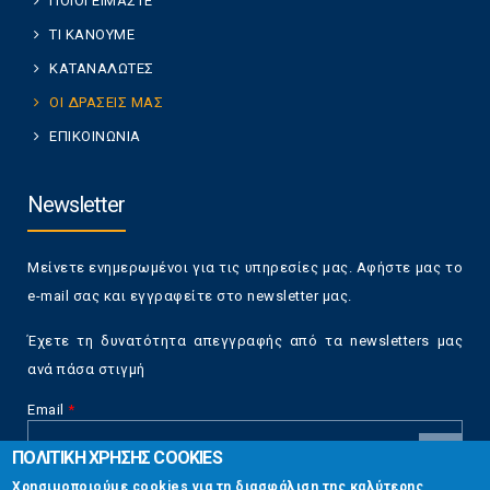
ΠΟΙΟΙ ΕΙΜΑΣΤΕ
ΤΙ ΚΑΝΟΥΜΕ
ΚΑΤΑΝΑΛΩΤΕΣ
ΟΙ ΔΡΑΣΕΙΣ ΜΑΣ
ΕΠΙΚΟΙΝΩΝΙΑ
Newsletter
Μείνετε ενημερωμένοι για τις υπηρεσίες μας. Αφήστε μας το
e-mail σας και εγγραφείτε στο newsletter μας.
Έχετε τη δυνατότητα απεγγραφής από τα newsletters μας
ανά πάσα στιγμή
Email
*
ΠΟΛΙΤΙΚΗ ΧΡΗΣΗΣ COOKIES
CAPTCHA
Χρησιμοποιούμε cookies για τη διασφάλιση της καλύτερης