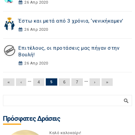
26 Απρ 2020
Έστω και μετά από 3 χρόνια, ‘νενικήκαμεν’
26 Απρ 2020
Επιτέλους, οι προτάσεις μας πήγαν στην
Βουλή!
26 Απρ 2020
Σελίδες
…
…
«
‹
4
5
6
7
›
»
Φόρμα αναζήτησης
Αναζήτηση
Πρόσφατες Δράσεις
Καλό καλοκαίρι!