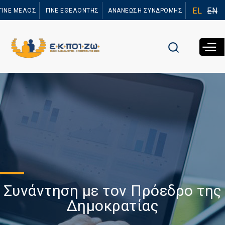
Παράκαμψη
EL
EN
ΓΙΝΕ ΜΕΛΟΣ
ΓΙΝΕ ΕΘΕΛΟΝΤΗΣ
ΑΝΑΝΕΩΣΗ ΣΥΝΔΡΟΜΗΣ
προς το
κυρίως
περιεχόμενο
Συνάντηση με τον Πρόεδρο της
Δημοκρατίας