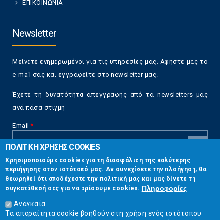
ΕΠΙΚΟΙΝΩΝΙΑ
Newsletter
Μείνετε ενημερωμένοι για τις υπηρεσίες μας. Αφήστε μας το
e-mail σας και εγγραφείτε στο newsletter μας.
Έχετε τη δυνατότητα απεγγραφής από τα newsletters μας
ανά πάσα στιγμή
Email
*
ΠΟΛΙΤΙΚΗ ΧΡΗΣΗΣ COOKIES
CAPTCHA
Χρησιμοποιούμε cookies για τη διασφάλιση της καλύτερης
This
περιήγησης στον ιστότοπό μας. Αν συνεχίσετε την πλοήγηση, θα
Επικοινωνία
question is
θεωρηθεί ότι αποδέχεστε την πολιτική μας και μας δίνετε τη
for testing
Πληροφορίες
συγκατάθεσή σας για να ορίσουμε cookies.
whether or
Στουρνάρη 17, Αθήνα 10683
not you are a
Αναγκαία
human visitor
Τα απαραίτητα cookie βοηθούν στη χρήση ενός ιστότοπου
2103304444