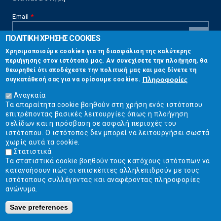
Email
*
ΠΟΛΙΤΙΚΗ ΧΡΗΣΗΣ COOKIES
CAPTCHA
Χρησιμοποιούμε cookies για τη διασφάλιση της καλύτερης
This
περιήγησης στον ιστότοπό μας. Αν συνεχίσετε την πλοήγηση, θα
Επικοινωνία
question is
θεωρηθεί ότι αποδέχεστε την πολιτική μας και μας δίνετε τη
for testing
Πληροφορίες
συγκατάθεσή σας για να ορίσουμε cookies.
whether or
Στουρνάρη 17, Αθήνα 10683
not you are a
Αναγκαία
human visitor
Τα απαραίτητα cookie βοηθούν στη χρήση ενός ιστότοπου
2103304444
and to
επιτρέποντας βασικές λειτουργίες όπως η πλοήγηση
prevent
σελίδων και η πρόσβαση σε ασφαλή περιοχές του
info@ekpizo.gr
automated
ιστότοπου. Ο ιστότοπος δεν μπορεί να λειτουργήσει σωστά
spam
χωρίς αυτά τα cookie.
www.ekpizo.gr
submissions.
Στατιστικά
Τα στατιστικά cookie βοηθούν τους κατόχους ιστότοπων να
5+2
Δευ - Πεμ:
10:00 πμ - 2:00 μμ
κατανοήσουν πώς οι επισκέπτες αλληλεπιδρούν με τους
Σάβ - Κυρ:
Κλειστά
ιστότοπους συλλέγοντας και αναφέροντας πληροφορίες
ανώνυμα.
Save preferences
Ε.Κ.ΠΟΙ.ΖΩ. | Ένωση Καταναλωτών - Η Ποιότητα Της Ζωής © 2019