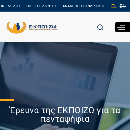
Παράκαμψη
EL
EN
ΓΙΝΕ ΜΕΛΟΣ
ΓΙΝΕ ΕΘΕΛΟΝΤΗΣ
ΑΝΑΝΕΩΣΗ ΣΥΝΔΡΟΜΗΣ
προς το
κυρίως
περιεχόμενο
Έρευνα της ΕΚΠΟΙΖΩ για τα
πενταψήφια