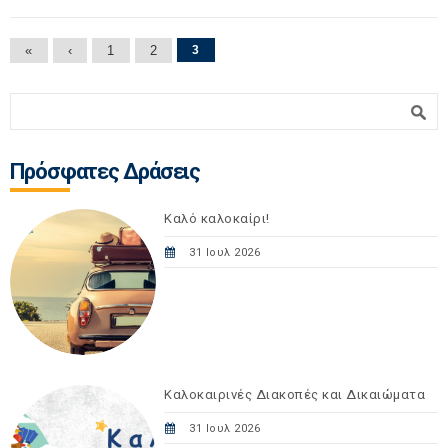
Σελίδες
«
‹
1
2
3
Φόρμα αναζήτησης
Αναζήτηση
Πρόσφατες Δράσεις
Καλό καλοκαίρι!
31 Ιουλ 2026
Καλοκαιρινές Διακοπές και Δικαιώματα
31 Ιουλ 2026