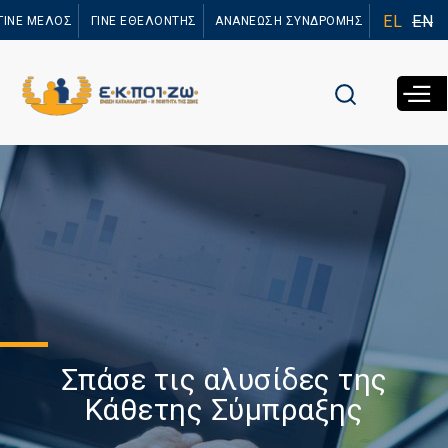
Παράκαμψη
EL
EN
ΓΙΝΕ ΜΕΛΟΣ
ΓΙΝΕ ΕΘΕΛΟΝΤΗΣ
ΑΝΑΝΕΩΣΗ ΣΥΝΔΡΟΜΗΣ
προς το
κυρίως
περιεχόμενο
Σπάσε τις αλυσίδες της
Κάθετης Σύμπραξης