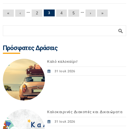
Σελίδες
…
…
«
‹
2
3
4
5
›
»
Φόρμα αναζήτησης
Αναζήτηση
Πρόσφατες Δράσεις
Καλό καλοκαίρι!
31 Ιουλ 2026
Καλοκαιρινές Διακοπές και Δικαιώματα
31 Ιουλ 2026