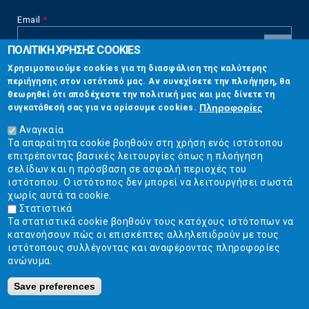
Email
*
ΠΟΛΙΤΙΚΗ ΧΡΗΣΗΣ COOKIES
CAPTCHA
Χρησιμοποιούμε cookies για τη διασφάλιση της καλύτερης
This
περιήγησης στον ιστότοπό μας. Αν συνεχίσετε την πλοήγηση, θα
Επικοινωνία
question is
θεωρηθεί ότι αποδέχεστε την πολιτική μας και μας δίνετε τη
for testing
Πληροφορίες
συγκατάθεσή σας για να ορίσουμε cookies.
whether or
Στουρνάρη 17, Αθήνα 10683
not you are a
Αναγκαία
human visitor
Τα απαραίτητα cookie βοηθούν στη χρήση ενός ιστότοπου
2103304444
and to
επιτρέποντας βασικές λειτουργίες όπως η πλοήγηση
prevent
σελίδων και η πρόσβαση σε ασφαλή περιοχές του
info@ekpizo.gr
automated
ιστότοπου. Ο ιστότοπος δεν μπορεί να λειτουργήσει σωστά
spam
χωρίς αυτά τα cookie.
www.ekpizo.gr
submissions.
Στατιστικά
Τα στατιστικά cookie βοηθούν τους κατόχους ιστότοπων να
5+2
Δευ - Πεμ:
10:00 πμ - 2:00 μμ
κατανοήσουν πώς οι επισκέπτες αλληλεπιδρούν με τους
Σάβ - Κυρ:
Κλειστά
ιστότοπους συλλέγοντας και αναφέροντας πληροφορίες
ανώνυμα.
Save preferences
Ε.Κ.ΠΟΙ.ΖΩ. | Ένωση Καταναλωτών - Η Ποιότητα Της Ζωής © 2019