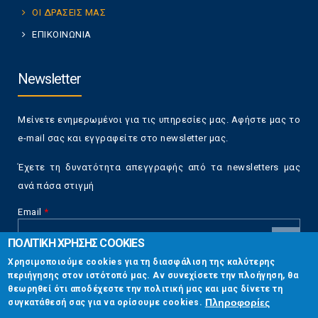
ΟΙ ΔΡΑΣΕΙΣ ΜΑΣ
ΕΠΙΚΟΙΝΩΝΙΑ
Newsletter
Μείνετε ενημερωμένοι για τις υπηρεσίες μας. Αφήστε μας το
e-mail σας και εγγραφείτε στο newsletter μας.
Έχετε τη δυνατότητα απεγγραφής από τα newsletters μας
ανά πάσα στιγμή
Email
*
ΠΟΛΙΤΙΚΗ ΧΡΗΣΗΣ COOKIES
CAPTCHA
Χρησιμοποιούμε cookies για τη διασφάλιση της καλύτερης
This
περιήγησης στον ιστότοπό μας. Αν συνεχίσετε την πλοήγηση, θα
Επικοινωνία
question is
θεωρηθεί ότι αποδέχεστε την πολιτική μας και μας δίνετε τη
for testing
Πληροφορίες
συγκατάθεσή σας για να ορίσουμε cookies.
whether or