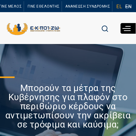
Παράκαμψη
EL
EN
ΓΙΝΕ ΜΕΛΟΣ
ΓΙΝΕ ΕΘΕΛΟΝΤΗΣ
ΑΝΑΝΕΩΣΗ ΣΥΝΔΡΟΜΗΣ
προς το
κυρίως
περιεχόμενο
Μπορούν τα μέτρα της
Κυβέρνησης για πλαφόν στο
περιθώριο κέρδους να
αντιμετωπίσουν την ακρίβεια
σε τρόφιμα και καύσιμα;