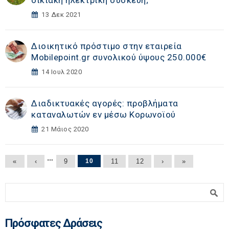
οικιακή ηλεκτρική συσκευή;
13 Δεκ 2021
Διοικητικό πρόστιμο στην εταιρεία
Mobilepoint.gr συνολικού ύψους 250.000€
14 Ιουλ 2020
Διαδικτυακές αγορές: προβλήματα
καταναλωτών εν μέσω Κορωνοϊού
21 Μάιος 2020
Σελίδες
…
«
‹
9
10
11
12
›
»
Φόρμα αναζήτησης
Αναζήτηση
Πρόσφατες Δράσεις