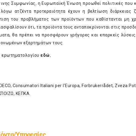
σινης Συμφωνίας
,
η Ευρωπαϊκή Ένωση προωθεί πολιτικές που 
ν λόγω ατζέντα προτεραιότητα έχουν η βελτίωση διάρκειας
ώπιση του προβλήματος των προϊόντων που καθίστανται μη χ
διασφαλίσουν ότι, τα προϊόντα τους ανταποκρίνονται στις προσδ
ατα, θα πρέπει να προσφέρουν γρήγορες και επαρκείς λύσεις
εμονωμένων εξαρτημάτων τους.
υ ερωτηματολογίου
εδώ
.
CO, Consumatori Italiani per l'Europa, Forbrukerrådet, Zveza Po
ΕΚΠΟΙΖΩ, ΚΕΠΚΑ.
ϊόντα/Υπηρεσίες