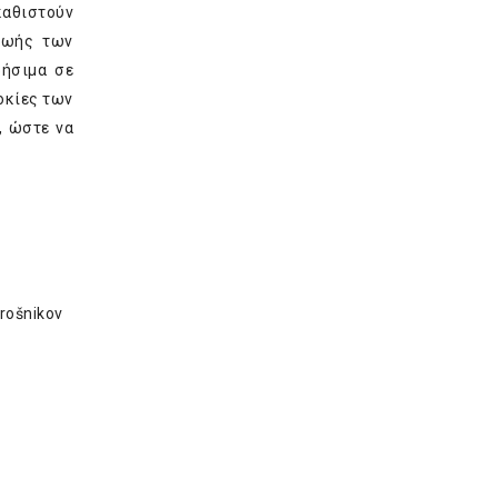
καθιστούν
 ζωής των
ρήσιμα σε
οκίες των
, ώστε να
trošnikov