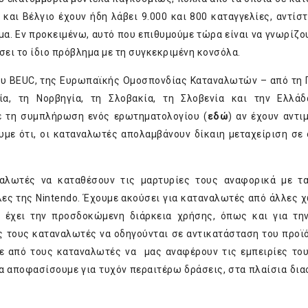
αι Βέλγιο έχουν ήδη λάβει 9.000 και 800 καταγγελίες, αντίστ
α. Εν προκειμένω, αυτό που επιθυμούμε τώρα είναι να γνωρίζου
ει το ίδιο πρόβλημα με τη συγκεκριμένη κονσόλα.
ου BEUC, της Ευρωπαϊκής Ομοσπονδίας Καταναλωτών – από τη Γ
λία, τη Νορβηγία, τη Σλοβακία, τη Σλοβενία και την Ελλάδ
ε τη συμπλήρωση ενός ερωτηματολογίου (
εδώ
) αν έχουν αντι
υμε ότι, οι καταναλωτές απολαμβάνουν δίκαιη μεταχείριση σε
αλωτές να καταθέσουν τις μαρτυρίες τους αναφορικά με τ
λες της Nintendo. Έχουμε ακούσει για καταναλωτές από άλλες 
 έχει την προσδοκώμενη διάρκεια χρήσης, όπως και για τη
ς τους καταναλωτές να οδηγούνται σε αντικατάσταση του προϊ
τε από τους καταναλωτές να μας αναφέρουν τις εμπειρίες του
να αποφασίσουμε για τυχόν περαιτέρω δράσεις, στα πλαίσια δι