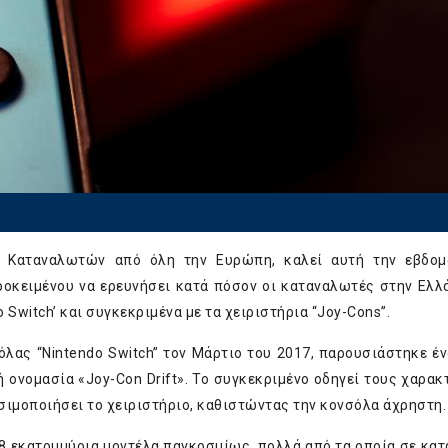
ς Καταναλωτών από όλη την Ευρώπη, καλεί αυτή την εβδομ
ροκειμένου να ερευνήσει κατά πόσον οι καταναλωτές στην Ελλ
Switch’ και συγκεκριμένα με τα χειριστήρια “Joy-Cons”.
λας “Nintendo Switch” τον Μάρτιο του 2017, παρουσιάστηκε έν
νή ονομασία «Joy-Con Drift». Το συγκεκριμένο οδηγεί τους χαρακ
ησιμοποιήσει το χειριστήριο, καθιστώντας την κονσόλα άχρηστη.
68 εκατομμύρια μοντέλα παγκοσμίως, πολλά από τα οποία σε κα