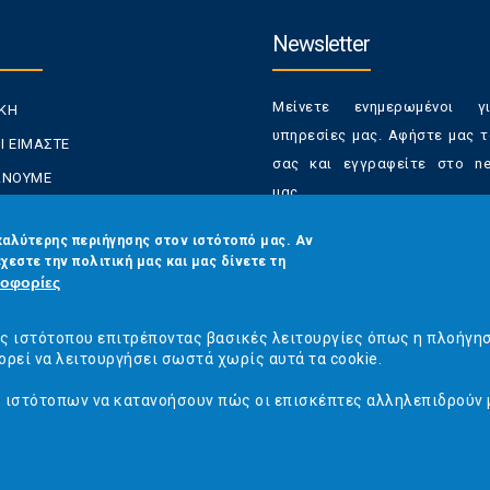
Newsletter
Μείνετε ενημερωμένοι γ
ΙΚΗ
υπηρεσίες μας. Αφήστε μας τ
Ι ΕΙΜΑΣΤΕ
σας και εγγραφείτε στο new
ΚΑΝΟΥΜΕ
μας.
ΑΝΑΛΩΤΕΣ
Έχετε τη δυνατότητα απε
καλύτερης περιήγησης στον ιστότοπό μας. Αν
ΡΑΣΕΙΣ ΜΑΣ
χεστε την πολιτική μας και μας δίνετε τη
από τα newsletters μας α
ΟΙΝΩΝΙΑ
οφορίες
στιγμή
Email
*
ός ιστότοπου επιτρέποντας βασικές λειτουργίες όπως η πλοήγη
ορεί να λειτουργήσει σωστά χωρίς αυτά τα cookie.
ς ιστότοπων να κατανοήσουν πώς οι επισκέπτες αλληλεπιδρούν 
CAPTCHA
This
question is
ναλωτών - Η Ποιότητα Της Ζωής © 2019
Κατασκευή ιστοσελίδων Istology |
for testing
whether or