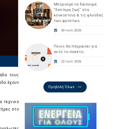
Μπορούμε να δώσουμε
"δεύτερη ζωή" στα
κουκούτσια & τις φλούδες
των φρούτων;
30 Ιουλ 2026
Ποιος θα πληρώσει για
αυτό το πακέτο;
22 Ιουλ 2026
άδα τους
άδα έχουν
Προβολή Όλων
α τεχνικό
τήρες στο
ταναλωτές