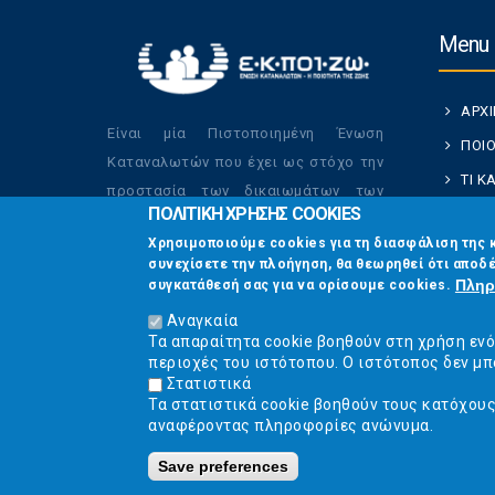
Menu
ΑΡΧ
Είναι μία Πιστοποιημένη Ένωση
ΠΟΙΟ
Καταναλωτών που έχει ως στόχο την
ΤΙ 
προστασία των δικαιωμάτων των
ΠΟΛΙΤΙΚΗ ΧΡΗΣΗΣ COOKIES
ΚΑΤ
καταναλωτών και την βελτίωση της
Χρησιμοποιούμε cookies για τη διασφάλιση της 
ποιότητας της ζωής τους.
ΟΙ Δ
συνεχίσετε την πλοήγηση, θα θεωρηθεί ότι αποδέ
ΕΠΙΚ
Πληρ
συγκατάθεσή σας για να ορίσουμε cookies.
Αναγκαία
Τα απαραίτητα cookie βοηθούν στη χρήση εν
περιοχές του ιστότοπου. Ο ιστότοπος δεν μπ
Στατιστικά
Τα στατιστικά cookie βοηθούν τους κατόχου
αναφέροντας πληροφορίες ανώνυμα.
Save preferences
Ε.Κ.ΠΟΙ.ΖΩ. | Ένωση Κατα