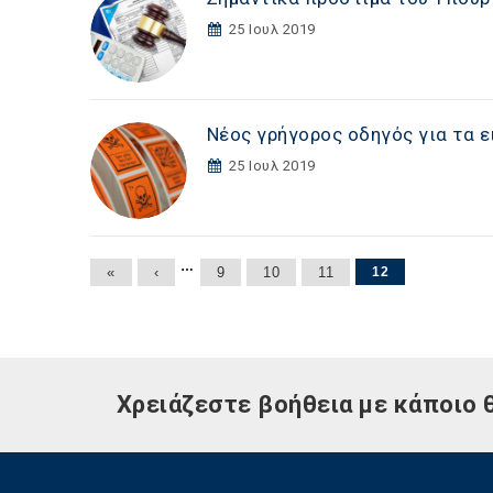
25 Ιουλ 2019
Νέος γρήγορος οδηγός για τα 
25 Ιουλ 2019
Σελίδες
…
«
‹
9
10
11
12
Χρειάζεστε βοήθεια με κάποιο 