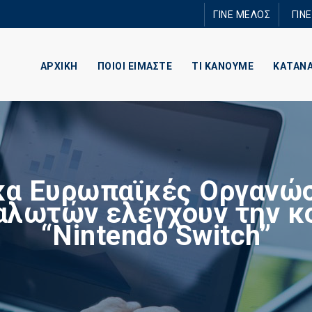
Παράκαμψη
ΓΙΝΕ ΜΕΛΟΣ
ΓΙΝ
προς το
κυρίως
περιεχόμενο
ΑΡΧΙΚΗ
ΠΟΙΟΙ ΕΙΜΑΣΤΕ
ΤΙ ΚΑΝΟΥΜΕ
ΚΑΤΑΝ
α Ευρωπαϊκές Οργανώ
αλωτών ελέγχουν την κ
“Nintendo Switch”