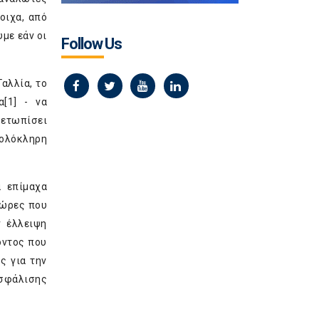
οιχα, από
με εάν οι
Follow Us
αλλία, το
α
[1]
- να
μετωπίσει
 ολόκληρη
α επίμαχα
χώρες που
ν έλλειψη
όντος που
ς για την
ασφάλισης