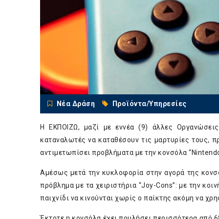
Νέα Δράση
Προϊόντα/Υπηρεσίες
Η ΕΚΠΟΙΖΩ, μαζί με εννέα (9) άλλες Οργανώσει
καταναλωτές να καταθέσουν τις μαρτυρίες τους, π
αντιμετωπίσει προβλήματα με την κονσόλα “Nintendo 
Αμέσως μετά την κυκλοφορία στην αγορά της κονσό
πρόβλημα με τα χειριστήρια “Joy-Cons”: με την κοι
παιχνίδι να κινούνται χωρίς ο παίκτης ακόμη να χρ
Έκτοτε η κονσόλα έχει πουλήσει περισσότερα από 