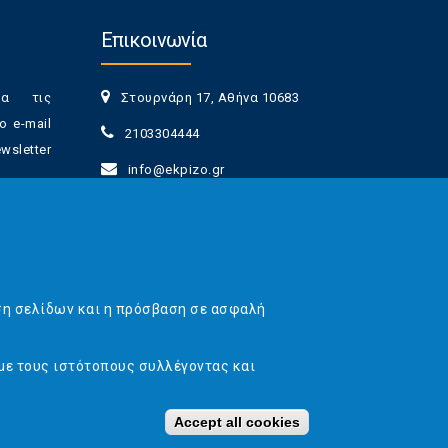
Επικοινωνία
ια τις
Στουρνάρη 17, Αθήνα 10683
ο e-mail
2103304444
sletter
info@ekpizo.gr
www.ekpizo.gr
γγραφής
Δευ - Πεμ:
10:00 πμ - 2:00 μμ
νά πάσα
Σάβ - Κυρ:
Κλειστά
ση σελίδων και η πρόσβαση σε ασφαλή
με τους ιστότοπους συλλέγοντας και
 Web & Marketing Solutions
Accept all cookies