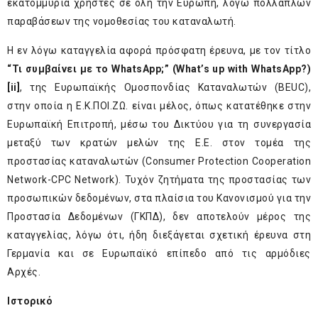
εκατομμύρια χρήστες σε όλη την Ευρώπη, λόγω πολλαπλών
παραβάσεων της νομοθεσίας του καταναλωτή.
Η εν λόγω καταγγελία αφορά πρόσφατη έρευνα, με τον τίτλο
“Τι συμβαίνει με το WhatsΑpp;” (What’s up with WhatsApp?)
[ii]
, της Ευρωπαϊκής Ομοσπονδίας Καταναλωτών (BEUC),
στην οποία η Ε.Κ.ΠΟΙ.ΖΩ. είναι μέλος, όπως κατατέθηκε στην
Ευρωπαϊκή Επιτροπή, μέσω του Δικτύου για τη συνεργασία
μεταξύ των κρατών μελών της Ε.Ε. στον τομέα της
προστασίας καταναλωτών (Consumer Protection Cooperation
Network-CPC Network). Τυχόν ζητήματα της προστασίας των
προσωπικών δεδομένων, στα πλαίσια του Κανονισμού για την
Προστασία Δεδομένων (ΓΚΠΔ), δεν αποτελούν μέρος της
καταγγελίας, λόγω ότι, ήδη διεξάγεται σχετική έρευνα στη
Γερμανία και σε Ευρωπαϊκό επίπεδο από τις αρμόδιες
Αρχές.
Ιστορικό