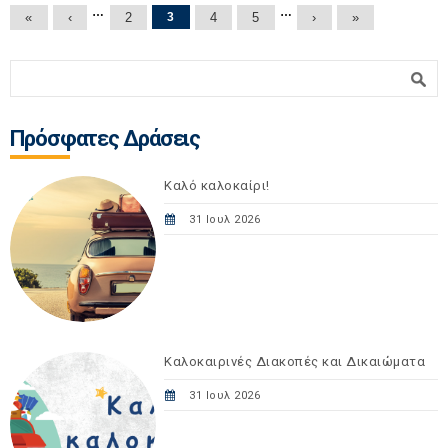
Σελίδες
…
…
«
‹
2
3
4
5
›
»
Φόρμα αναζήτησης
Αναζήτηση
Πρόσφατες Δράσεις
Καλό καλοκαίρι!
31 Ιουλ 2026
Καλοκαιρινές Διακοπές και Δικαιώματα
31 Ιουλ 2026