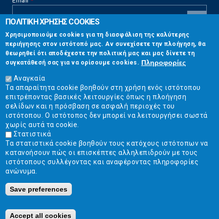
Email
*
ΠΟΛΙΤΙΚΗ ΧΡΗΣΗΣ COOKIES
CAPTCHA
Χρησιμοποιούμε cookies για τη διασφάλιση της καλύτερης
This
περιήγησης στον ιστότοπό μας. Αν συνεχίσετε την πλοήγηση, θα
Επικοινωνία
question is
θεωρηθεί ότι αποδέχεστε την πολιτική μας και μας δίνετε τη
for testing
Πληροφορίες
συγκατάθεσή σας για να ορίσουμε cookies.
whether or
Στουρνάρη 17, Αθήνα 10683
not you are a
Αναγκαία
human visitor
Τα απαραίτητα cookie βοηθούν στη χρήση ενός ιστότοπου
2103304444
and to
επιτρέποντας βασικές λειτουργίες όπως η πλοήγηση
prevent
σελίδων και η πρόσβαση σε ασφαλή περιοχές του
info@ekpizo.gr
automated
ιστότοπου. Ο ιστότοπος δεν μπορεί να λειτουργήσει σωστά
spam
χωρίς αυτά τα cookie.
www.ekpizo.gr
submissions.
Στατιστικά
Τα στατιστικά cookie βοηθούν τους κατόχους ιστότοπων να
5+2
Δευ - Πεμ:
10:00 πμ - 2:00 μμ
κατανοήσουν πώς οι επισκέπτες αλληλεπιδρούν με τους
Σάβ - Κυρ:
Κλειστά
ιστότοπους συλλέγοντας και αναφέροντας πληροφορίες
ανώνυμα.
Save preferences
Ε.Κ.ΠΟΙ.ΖΩ. | Ένωση Καταναλωτών - Η Ποιότητα Της Ζωής © 2019
Κατασκευή ιστοσελίδων Istology | Web & Marketing Solutions
Accept all cookies