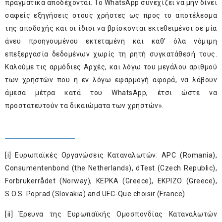
πραγματικά αποδέχονται. Το WhatsApp συνεχίζει να μην δίνει
σαφείς εξηγήσεις στους χρήστες ως προς το αποτέλεσμα
της αποδοχής και οι ίδιοι να βρίσκονται εκτεθειμένοι σε μία
άνευ προηγουμένου εκτεταμένη και καθ' όλα νόμιμη
επεξεργασία δεδομένων χωρίς τη ρητή συγκατάθεσή τους.
Καλούμε τις αρμόδιες Αρχές, και λόγω του μεγάλου αριθμού
των χρηστών που η εν λόγω εφαρμογή αφορά, να λάβουν
άμεσα μέτρα κατά του WhatsApp, έτσι ώστε να
προστατευτούν τα δικαιώματα των χρηστών».
[i]
Ευρωπαϊκές Οργανώσεις Καταναλωτών: APC (Romania),
Consumentenbond (the Netherlands), dTest (Czech Republic),
Forbrukerrådet (Norway), KEPKA (Greece), EKPIZO (Greece),
S.O.S. Poprad (Slovakia) and UFC-Que choisir (France).
[ii]
Έρευνα της Ευρωπαϊκής Ομοσπονδίας Καταναλωτών