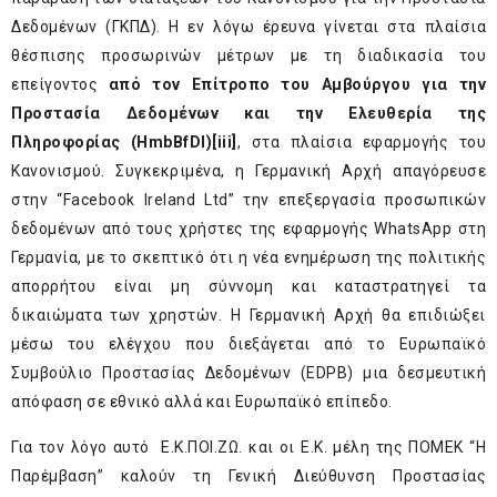
Δεδομένων (ΓΚΠΔ). Η εν λόγω έρευνα γίνεται στα πλαίσια
θέσπισης προσωρινών μέτρων με τη διαδικασία του
επείγοντος
από τον Επίτροπο του Αμβούργου για την
Προστασία Δεδομένων και την Ελευθερία της
Πληροφορίας (HmbBfDI)[iii]
, στα πλαίσια εφαρμογής του
Κανονισμού. Συγκεκριμένα, η Γερμανική Αρχή απαγόρευσε
στην “Facebook Ireland Ltd” την επεξεργασία προσωπικών
δεδομένων από τους χρήστες της εφαρμογής WhatsApp στη
Γερμανία, με το σκεπτικό ότι η νέα ενημέρωση της πολιτικής
απορρήτου είναι μη σύννομη και καταστρατηγεί τα
δικαιώματα των χρηστών. Η Γερμανική Αρχή θα επιδιώξει
μέσω του ελέγχου που διεξάγεται από το Ευρωπαϊκό
Συμβούλιο Προστασίας Δεδομένων (EDPB) μια δεσμευτική
απόφαση σε εθνικό αλλά και Ευρωπαϊκό επίπεδο.
Για τον λόγο αυτό Ε.Κ.ΠΟΙ.ΖΩ. και οι Ε.Κ. μέλη της ΠΟΜΕΚ “Η
Παρέμβαση” καλούν τη Γενική Διεύθυνση Προστασίας