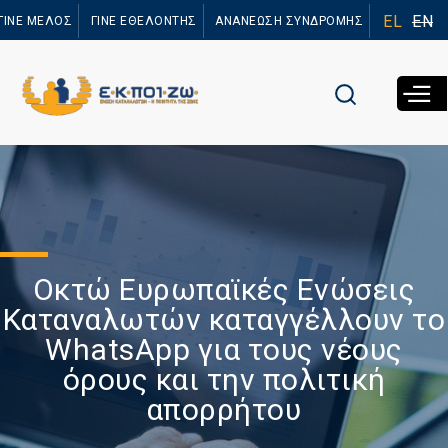
Παράκαμψη
EL
EN
ΓΙΝΕ ΜΕΛΟΣ
ΓΙΝΕ ΕΘΕΛΟΝΤΗΣ
ΑΝΑΝΕΩΣΗ ΣΥΝΔΡΟΜΗΣ
προς το
κυρίως
περιεχόμενο
Οκτώ Ευρωπαϊκές Ενώσεις
Καταναλωτών καταγγέλλουν το
WhatsApp για τους νέους
όρους και την πολιτική
απορρήτου