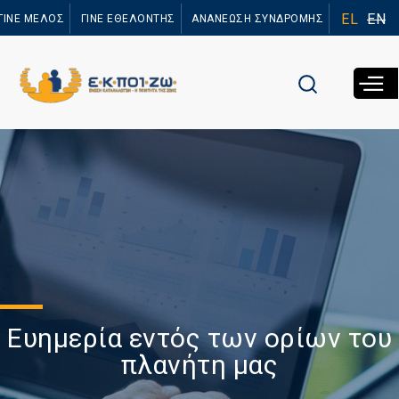
Παράκαμψη
EL
EN
ΓΙΝΕ ΜΕΛΟΣ
ΓΙΝΕ ΕΘΕΛΟΝΤΗΣ
ΑΝΑΝΕΩΣΗ ΣΥΝΔΡΟΜΗΣ
προς το
κυρίως
περιεχόμενο
Ευημερία εντός των ορίων του
πλανήτη μας