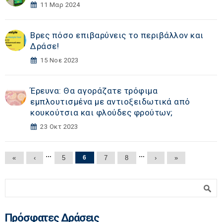
11 Μαρ 2024
Βρες πόσο επιβαρύνεις το περιβάλλον και
Δράσε!
15 Νοε 2023
Έρευνα: Θα αγοράζατε τρόφιμα
εμπλουτισμένα με αντιοξειδωτικά από
κουκούτσια και φλούδες φρούτων;
23 Οκτ 2023
Σελίδες
…
…
«
‹
5
6
7
8
›
»
Φόρμα αναζήτησης
Αναζήτηση
Πρόσφατες Δράσεις