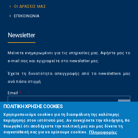
ΟΙ ΔΡΑΣΕΙΣ ΜΑΣ
ΕΠΙΚΟΙΝΩΝΙΑ
Newsletter
Μείνετε ενημερωμένοι για τις υπηρεσίες μας. Αφήστε μας το
e-mail σας και εγγραφείτε στο newsletter μας.
Έχετε τη δυνατότητα απεγγραφής από τα newsletters μας
ανά πάσα στιγμή
Email
*
ΠΟΛΙΤΙΚΗ ΧΡΗΣΗΣ COOKIES
CAPTCHA
Χρησιμοποιούμε cookies για τη διασφάλιση της καλύτερης
This
περιήγησης στον ιστότοπό μας. Αν συνεχίσετε την πλοήγηση, θα
Επικοινωνία
question is
θεωρηθεί ότι αποδέχεστε την πολιτική μας και μας δίνετε τη
for testing
Πληροφορίες
συγκατάθεσή σας για να ορίσουμε cookies.
whether or