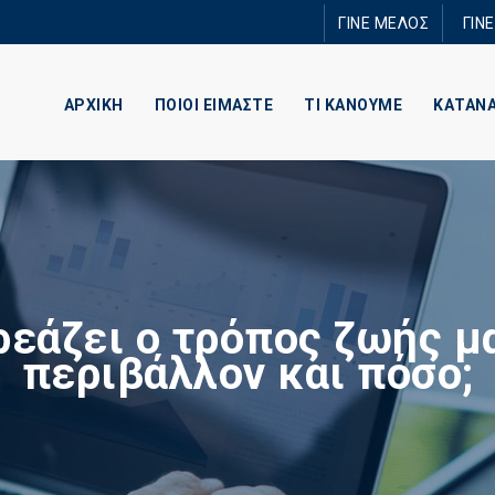
Παράκαμψη
ΓΙΝΕ ΜΕΛΟΣ
ΓΙΝ
προς το
κυρίως
περιεχόμενο
ΑΡΧΙΚΗ
ΠΟΙΟΙ ΕΙΜΑΣΤΕ
ΤΙ ΚΑΝΟΥΜΕ
ΚΑΤΑΝ
εάζει ο τρόπος ζωής μ
περιβάλλον και πόσο;