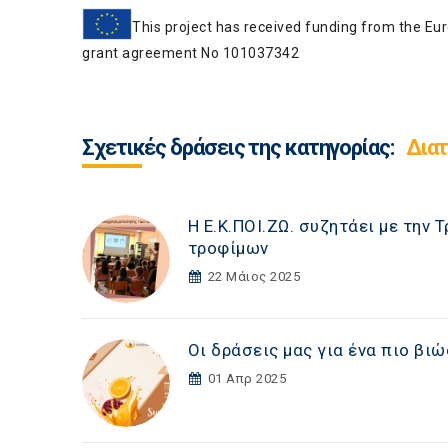
This project has received funding from the E
grant agreement No 101037342
Σχετικές δράσεις της κατηγορίας:
Διατ
Η Ε.Κ.ΠΟΙ.ΖΩ. συζητάει με την
τροφίμων
22 Μάιος 2025
Οι δράσεις μας για ένα πιο βι
01 Απρ 2025