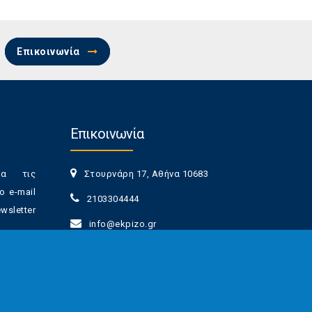
Επικοινωνία
Επικοινωνία
ια τις
Στουρνάρη 17, Αθήνα 10683
ο e-mail
2103304444
sletter
info@ekpizo.gr
www.ekpizo.gr
γγραφής
Δευ - Πεμ:
10:00 πμ - 2:00 μμ
νά πάσα
Σάβ - Κυρ:
Κλειστά