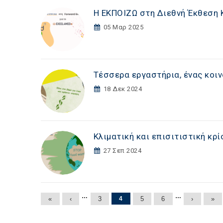
Η ΕΚΠΟΙΖΩ στη Διεθνή Έκθεση Κ
05 Μαρ 2025
Τέσσερα εργαστήρια, ένας κοιν
18 Δεκ 2024
Κλιματική και επισιτιστική κρ
27 Σεπ 2024
Σελίδες
…
…
«
‹
3
4
5
6
›
»