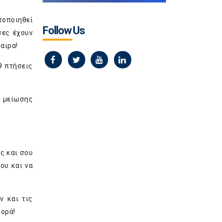
οποιηθεί
Follow Us
σες έχουν
αιρα!
9 πτήσεις
ς μείωσης
ς και σου
ου και να
ν και τις
φορά!