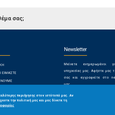
θέμα σας;
Newsletter
Μείνετε ενημερωμένοι γ
ΙΚΗ
υπηρεσίες μας. Αφήστε μας τ
Ι ΕΙΜΑΣΤΕ
σας και εγγραφείτε στο new
ΚΑΝΟΥΜΕ
μας.
ΑΝΑΛΩΤΕΣ
Έχετε τη δυνατότητα απε
καλύτερης περιήγησης στον ιστότοπό μας. Αν
ΡΑΣΕΙΣ ΜΑΣ
χεστε την πολιτική μας και μας δίνετε τη
από τα newsletters μας α
ΟΙΝΩΝΙΑ
οφορίες
στιγμή