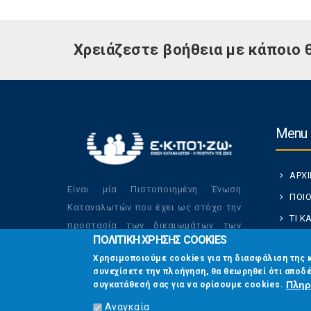
Χρειάζεστε βοήθεια με κάποιο 
Menu
ΑΡΧ
Είναι μία Πιστοποιημένη Ένωση
ΠΟΙΟ
Καταναλωτών που έχει ως στόχο την
ΤΙ 
προστασία των δικαιωμάτων των
ΠΟΛΙΤΙΚΗ ΧΡΗΣΗΣ COOKIES
ΚΑΤ
καταναλωτών και την βελτίωση της
Χρησιμοποιούμε cookies για τη διασφάλιση της 
ποιότητας της ζωής τους.
ΟΙ Δ
συνεχίσετε την πλοήγηση, θα θεωρηθεί ότι αποδέ
ΕΠΙΚ
Πληρ
συγκατάθεσή σας για να ορίσουμε cookies.
Αναγκαία