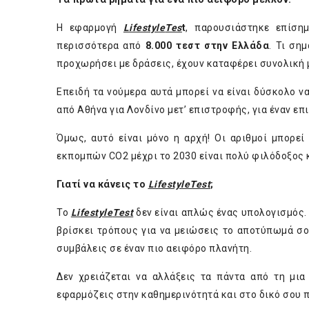
Η εφαρμογή
Lifestyle
Tes
t
, παρουσιάστηκε επίσ
περισσότερα από
8.000 τεστ στην Ελλάδα
. Τι ση
προχωρήσει με δράσεις, έχουν καταφέρει συνολική
Επειδή τα νούμερα αυτά μπορεί να είναι δύσκολο ν
από Αθήνα για Λονδίνο μετ’ επιστροφής, για έναν επ
Όμως, αυτό είναι μόνο η αρχή! Οι αριθμοί μπορεί
εκπομπών CO2 μέχρι το 2030 είναι πολύ φιλόδοξος κ
Γιατί να κάνεις το
Lifestyle
Test
;
Το
Lifestyle
Test
δεν είναι απλώς ένας υπολογισμός.
βρίσκει τρόπους για να μειώσεις το αποτύπωμά σο
συμβάλεις σε έναν πιο αειφόρο πλανήτη.
Δεν χρειάζεται να αλλάξεις τα πάντα από τη μια
εφαρμόζεις στην καθημερινότητά και στο δικό σου 