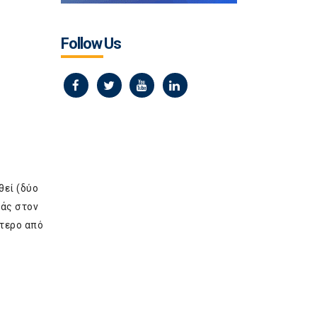
Follow Us
εί (δύο
ράς στον
τερο από