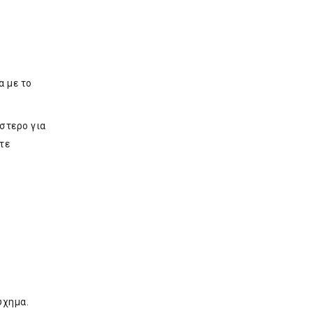
α με το
στερο για
τε
ύχημα.