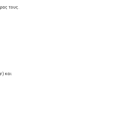
ρας τους.
r
) και