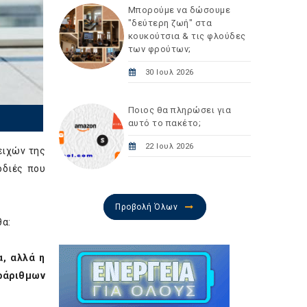
Μπορούμε να δώσουμε
"δεύτερη ζωή" στα
κουκούτσια & τις φλούδες
των φρούτων;
30 Ιουλ 2026
Ποιος θα πληρώσει για
αυτό το πακέτο;
22 Ιουλ 2026
ειχών της
οδιές που
Προβολή Όλων
θα:
α, αλλά η
ράριθμων