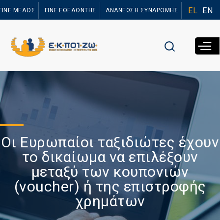
Παράκαμψη
EL
EN
ΓΙΝΕ ΜΕΛΟΣ
ΓΙΝΕ ΕΘΕΛΟΝΤΗΣ
ΑΝΑΝΕΩΣΗ ΣΥΝΔΡΟΜΗΣ
προς το
κυρίως
περιεχόμενο
Οι Ευρωπαίοι ταξιδιώτες έχουν
το δικαίωμα να επιλέξουν
μεταξύ των κουπονιών
(voucher) ή της επιστροφής
χρημάτων