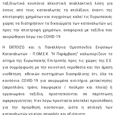
ταξιδιωτικά κουπόνια ελκυστική εναλλακτική λύση για
όσους από τους καταναλωτές τα επιλέξουν, έναντι της
επιστροφής χρημάτων και συγχρόνως καλεί τις Ευρωπαϊκές
χώρες να διατηρήσουν τα δικαιώματα των καταναλωτών ως
προς την επιστροφή χρημάτων, αναφορικά με ταξίδια που
ακυρώθηκαν λόγω του COVID-19.
Η ΕΚΠΟΙΖΩ και η Πανελλήνια Ομοσπονδία Ενώσεων
Καταναλωτών - Π.ΟΜ.Ε.Κ. “Η Παρέμβαση” καλωσορίζουν το
αίτημα της Ευρωπαϊκής Επιτροπής προς τις χώρες της Ε.Ε.
για συμμόρφωση με την κοινοτική νομοθεσία και την άμεση
υιοθέτηση εθνικών συστημάτων διασφάλισης ότι, όλα τα
κουπόνια COVID-19 για ακυρωμένα εισιτήρια μετακίνησης
(αεροπλάνο, τρένο, λεωφορείο / πούλμαν και πλοία) ή
οργανωμένα ταξίδια, προστατεύονται σε περίπτωση
αφερεγγυότητας. Η εν λόγω προστασία αποτελεί προϋπόθεση
για την προώθηση κουπονιών, ώστε η επιλογή των
καταναλωτών να είναι ασφαλής και αξιόπιστη.