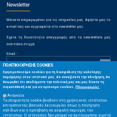
Newsletter
Μείνετε ενημερωμένοι για τις υπηρεσίες μας. Αφήστε μας το
e-mail σας και εγγραφείτε στο newsletter μας.
Έχετε τη δυνατότητα απεγγραφής από τα newsletters μας
ανά πάσα στιγμή
Email
*
ΠΟΛΙΤΙΚΗ ΧΡΗΣΗΣ COOKIES
CAPTCHA
Χρησιμοποιούμε cookies για τη διασφάλιση της καλύτερης
This
περιήγησης στον ιστότοπό μας. Αν συνεχίσετε την πλοήγηση, θα
Επικοινωνία
question is
θεωρηθεί ότι αποδέχεστε την πολιτική μας και μας δίνετε τη
for testing
Πληροφορίες
συγκατάθεσή σας για να ορίσουμε cookies.
whether or
Στουρνάρη 17, Αθήνα 10683
not you are a
Αναγκαία
human visitor
Τα απαραίτητα cookie βοηθούν στη χρήση ενός ιστότοπου
2103304444
and to
επιτρέποντας βασικές λειτουργίες όπως η πλοήγηση
prevent
σελίδων και η πρόσβαση σε ασφαλή περιοχές του
info@ekpizo.gr
automated
ιστότοπου. Ο ιστότοπος δεν μπορεί να λειτουργήσει σωστά