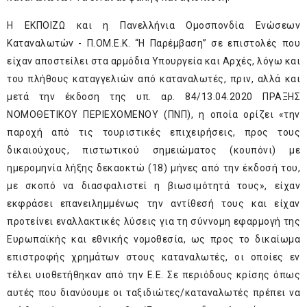
Η ΕΚΠΟΙΖΩ και η Πανελλήνια Ομοσπονδία Ενώσεων
Καταναλωτών - Π.ΟΜ.Ε.Κ. “Η Παρέμβαση” σε επιστολές που
είχαν αποστείλει στα αρμόδια Υπουργεία και Αρχές, λόγω και
του πλήθους καταγγελιών από καταναλωτές, πριν, αλλά και
μετά την έκδοση της υπ. αρ. 84/13.04.2020 ΠΡΑΞΗΣ
ΝΟΜΟΘΕΤΙΚΟΥ ΠΕΡΙΕΧΟΜΕΝΟΥ (ΠΝΠ), η οποία ορίζει «την
παροχή από τις τουριστικές επιχειρήσεις, προς τους
δικαιούχους, πιστωτικού σημειώματος (κουπόνι) με
ημερομηνία λήξης δεκαοκτώ (18) μήνες από την έκδοσή του,
με σκοπό να διασφαλιστεί η βιωσιμότητά τους», είχαν
εκφράσει επανειλημμένως την αντίθεσή τους και είχαν
προτείνει εναλλακτικές λύσεις για τη σύννομη εφαρμογή της
Ευρωπαϊκής και εθνικής νομοθεσία, ως προς το δικαίωμα
επιστροφής χρημάτων στους καταναλωτές, οι οποίες εν
τέλει υιοθετήθηκαν από την Ε.Ε. Σε περιόδους κρίσης όπως
αυτές που διανύουμε οι ταξιδιώτες/καταναλωτές πρέπει να