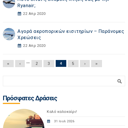
Ryanair;
22 Απρ 2020
Αγορά αεροπορικών εισιτηρίων – Παράνομες
Χρεώσεις
22 Απρ 2020
Σελίδες
…
«
‹
2
3
4
5
›
»
Φόρμα αναζήτησης
Αναζήτηση
Πρόσφατες Δράσεις
Καλό καλοκαίρι!
31 Ιουλ 2026