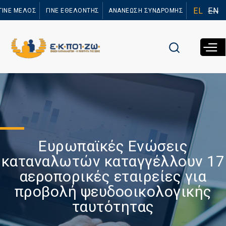
Παράκαμψη
EL
EN
ΓΙΝΕ ΜΕΛΟΣ
ΓΙΝΕ ΕΘΕΛΟΝΤΗΣ
ΑΝΑΝΕΩΣΗ ΣΥΝΔΡΟΜΗΣ
προς το
κυρίως
περιεχόμενο
Ευρωπαϊκές Ενώσεις
καταναλωτών καταγγέλλουν 17
αεροπορικές εταιρείες για
προβολή ψευδοοικολογικής
ταυτότητας