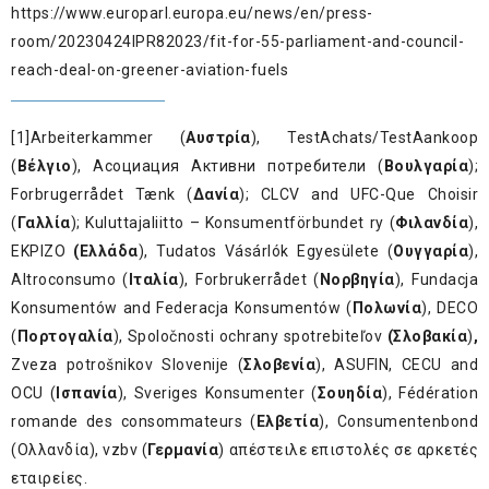
https://www.europarl.europa.eu/news/en/press-
room/20230424IPR82023/fit-for-55-parliament-and-council-
reach-deal-on-greener-aviation-fuels
[1]
Arbeiterkammer (
Αυστρία
), TestAchats/TestAankoop
(
B
έλγιο
), Асоциация Активни потребители (
Βουλγαρία
);
Forbrugerrådet Tænk (
Δανία
); CLCV and UFC-Que Choisir
(
Γαλλία
); Kuluttajaliitto – Konsumentförbundet ry (
Φιλανδία
),
EKPIZO
(
Ελλάδα
), Tudatos Vásárlók Egyesülete (
Ουγγαρία
),
Altroconsumo (
Ιταλία
), Forbrukerrådet (
N
ορβηγία
), Fundacja
Konsumentów and Federacja Konsumentów (
Πολωνία
), DECO
(
Πορτογαλία
), Spoločnosti ochrany spotrebiteľov
(
Σλοβακία
)
,
Zveza potrošnikov Slovenije (
Σλοβενία
), ASUFIN, CECU and
OCU (
Ισπανία
), Sveriges Konsumenter (
Σουηδία
), Fédération
romande des consommateurs (
Ελβετία
), Consumentenbond
(Ολλανδία), vzbv (
Γερμανία
) απέστειλε επιστολές σε αρκετές
εταιρείες.