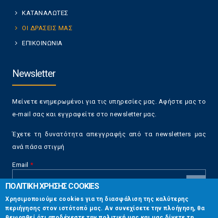
ΚΑΤΑΝΑΛΩΤΕΣ
ΟΙ ΔΡΑΣΕΙΣ ΜΑΣ
ΕΠΙΚΟΙΝΩΝΙΑ
Newsletter
Μείνετε ενημερωμένοι για τις υπηρεσίες μας. Αφήστε μας το
e-mail σας και εγγραφείτε στο newsletter μας.
Έχετε τη δυνατότητα απεγγραφής από τα newsletters μας
ανά πάσα στιγμή
Email
*
ΠΟΛΙΤΙΚΗ ΧΡΗΣΗΣ COOKIES
CAPTCHA
Χρησιμοποιούμε cookies για τη διασφάλιση της καλύτερης
This
περιήγησης στον ιστότοπό μας. Αν συνεχίσετε την πλοήγηση, θα
Επικοινωνία
question is
θεωρηθεί ότι αποδέχεστε την πολιτική μας και μας δίνετε τη