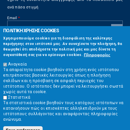
ανά πάσα στιγμή
Email
*
ΠΟΛΙΤΙΚΗ ΧΡΗΣΗΣ COOKIES
CAPTCHA
Χρησιμοποιούμε cookies για τη διασφάλιση της καλύτερης
This
περιήγησης στον ιστότοπό μας. Αν συνεχίσετε την πλοήγηση, θα
Επικοινωνία
question is
θεωρηθεί ότι αποδέχεστε την πολιτική μας και μας δίνετε τη
for testing
Πληροφορίες
συγκατάθεσή σας για να ορίσουμε cookies.
whether or
Στουρνάρη 17, Αθήνα 10683
not you are a
Αναγκαία
human visitor
Τα απαραίτητα cookie βοηθούν στη χρήση ενός ιστότοπου
2103304444
and to
επιτρέποντας βασικές λειτουργίες όπως η πλοήγηση
prevent
σελίδων και η πρόσβαση σε ασφαλή περιοχές του
info@ekpizo.gr
automated
ιστότοπου. Ο ιστότοπος δεν μπορεί να λειτουργήσει σωστά
spam
χωρίς αυτά τα cookie.
www.ekpizo.gr
submissions.
Στατιστικά
Τα στατιστικά cookie βοηθούν τους κατόχους ιστότοπων να
5+2
Δευ - Πεμ:
10:00 πμ - 2:00 μμ
κατανοήσουν πώς οι επισκέπτες αλληλεπιδρούν με τους
Σάβ - Κυρ:
Κλειστά
ιστότοπους συλλέγοντας και αναφέροντας πληροφορίες
ανώνυμα.