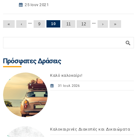
25 Ιουν 2021
Σελίδες
…
…
«
‹
9
10
11
12
›
»
Φόρμα αναζήτησης
Αναζήτηση
Πρόσφατες Δράσεις
Καλό καλοκαίρι!
31 Ιουλ 2026
Καλοκαιρινές Διακοπές και Δικαιώματα