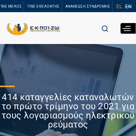
Παράκαμψη
EL
EN
ΓΙΝΕ ΜΕΛΟΣ
ΓΙΝΕ ΕΘΕΛΟΝΤΗΣ
ΑΝΑΝΕΩΣΗ ΣΥΝΔΡΟΜΗΣ
προς το
κυρίως
περιεχόμενο
414 καταγγελίες καταναλωτών
το πρώτο τρίμηνο του 2021 για
τους λογαριασμούς ηλεκτρικού
ρεύματος