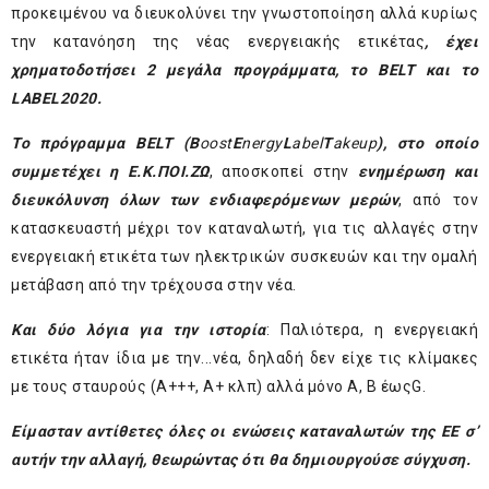
προκειμένου να διευκολύνει την γνωστοποίηση αλλά κυρίως
την κατανόηση της νέας ενεργειακής ετικέτας
, έχει
χρηματοδοτήσει 2 μεγάλα προγράμματα, το BELT και το
LABEL
2020.
Το πρόγραμμα
BELT
(
B
oost
E
nergy
L
abel
T
akeup
), στο οποίο
συμμετέχει η Ε.Κ.ΠΟΙ.ΖΩ
, αποσκοπεί στην
ενημέρωση και
διευκόλυνση όλων των ενδιαφερόμενων μερών
, από τον
κατασκευαστή μέχρι τον καταναλωτή, για τις αλλαγές στην
ενεργειακή ετικέτα των ηλεκτρικών συσκευών και την ομαλή
μετάβαση από την τρέχουσα στην νέα.
Και δύο λόγια για την ιστορία
: Παλιότερα, η ενεργειακή
ετικέτα ήταν ίδια με την...νέα, δηλαδή δεν είχε τις κλίμακες
με τους σταυρούς (Α+++, Α+ κλπ) αλλά μόνο Α, Β έωςG.
Είμασταν αντίθετες όλες οι ενώσεις καταναλωτών της ΕΕ σ’
αυτήν την αλλαγή, θεωρώντας ότι θα δημιουργούσε σύγχυση.