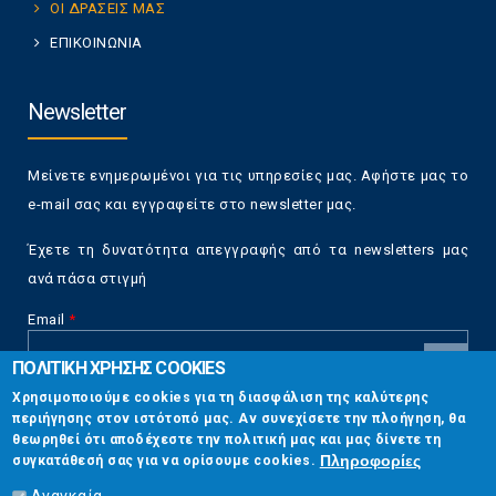
ΟΙ ΔΡΑΣΕΙΣ ΜΑΣ
ΕΠΙΚΟΙΝΩΝΙΑ
Newsletter
Μείνετε ενημερωμένοι για τις υπηρεσίες μας. Αφήστε μας το
e-mail σας και εγγραφείτε στο newsletter μας.
Έχετε τη δυνατότητα απεγγραφής από τα newsletters μας
ανά πάσα στιγμή
Email
*
ΠΟΛΙΤΙΚΗ ΧΡΗΣΗΣ COOKIES
CAPTCHA
Χρησιμοποιούμε cookies για τη διασφάλιση της καλύτερης
This
περιήγησης στον ιστότοπό μας. Αν συνεχίσετε την πλοήγηση, θα
Επικοινωνία
question is
θεωρηθεί ότι αποδέχεστε την πολιτική μας και μας δίνετε τη
for testing
Πληροφορίες
συγκατάθεσή σας για να ορίσουμε cookies.
whether or
Στουρνάρη 17, Αθήνα 10683
not you are a