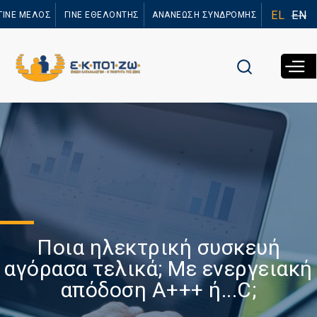
Παράκαμψη
EL
EN
ΓΙΝΕ ΜΕΛΟΣ
ΓΙΝΕ ΕΘΕΛΟΝΤΗΣ
ΑΝΑΝΕΩΣΗ ΣΥΝΔΡΟΜΗΣ
προς το
κυρίως
περιεχόμενο
Ποια ηλεκτρική συσκευή
αγόρασα τελικά; Με ενεργειακή
απόδοση Α+++ ή...C;