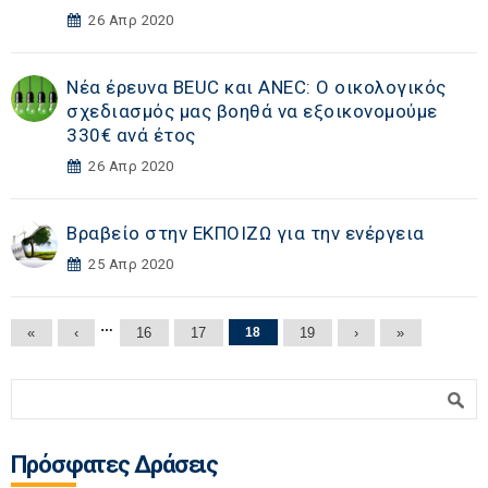
26 Απρ 2020
Νέα έρευνα BEUC και ANEC: Ο οικολογικός
σχεδιασμός μας βοηθά να εξοικονομούμε
330€ ανά έτος
26 Απρ 2020
Βραβείο στην ΕΚΠΟΙΖΩ για την ενέργεια
25 Απρ 2020
Σελίδες
…
«
‹
16
17
18
19
›
»
Φόρμα αναζήτησης
Αναζήτηση
Πρόσφατες Δράσεις