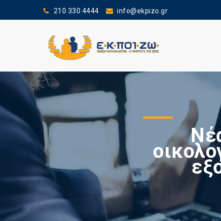
210 330 4444
info@ekpizo.gr
Νέ
οικολο
εξ