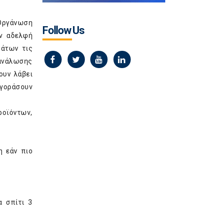
Οργάνωση
Follow Us
ν αδελφή
μάτων τις
τανάλωσης
ουν λάβει
αγοράσουν
ροϊόντων,
η εάν πιο
α σπίτι 3