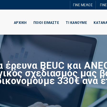
Παράκαμψη
ΓΙΝΕ ΜΕΛΟΣ
ΓΙΝ
προς το
κυρίως
περιεχόμενο
ΑΡΧΙΚΗ
ΠΟΙΟΙ ΕΙΜΑΣΤΕ
ΤΙ ΚΑΝΟΥΜΕ
ΚΑΤΑΝ
α έρευνα BEUC και ANEC
γικός σχεδιασμός μας β
οικονομούμε 330€ ανά έ