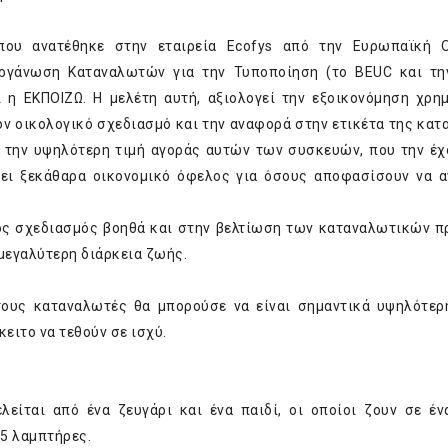
που ανατέθηκε στην εταιρεία
Ecofys
από την Ευρωπαϊκή 
ργάνωση Καταναλωτών για την Τυποποίηση (το BEUC και τη
ι η ΕΚΠΟΙΖΩ. Η μελέτη αυτή, αξιολογεί την εξοικονόμηση χρη
ον οικολογικό σχεδιασμό και την αναφορά στην ετικέτα της κα
ά την υψηλότερη τιμή αγοράς αυτών των συσκευών, που την έχ
ει ξεκάθαρα οικονομικό όφελος για όσους αποφασίσουν να 
κός σχεδιασμός βοηθά και στην βελτίωση των καταναλωτικών π
 μεγαλύτερη διάρκεια ζωής.
 τους καταναλωτές θα μπορούσε να είναι σημαντικά υψηλότερ
ειτο να τεθούν σε ισχύ.
λείται από ένα ζευγάρι και ένα παιδί, οι οποίοι ζουν σε έν
5 λαμπτήρες.