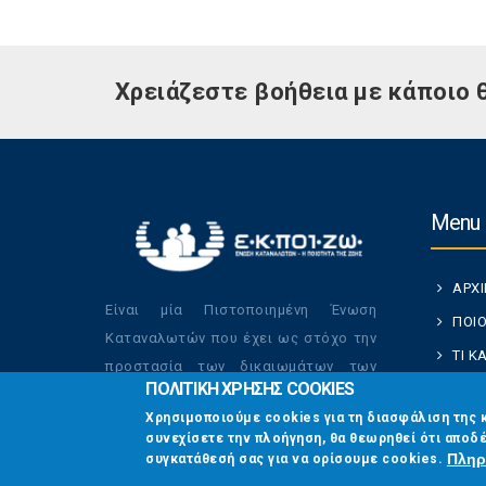
Χρειάζεστε βοήθεια με κάποιο 
Menu
ΑΡΧ
Είναι μία Πιστοποιημένη Ένωση
ΠΟΙΟ
Καταναλωτών που έχει ως στόχο την
ΤΙ 
προστασία των δικαιωμάτων των
ΠΟΛΙΤΙΚΗ ΧΡΗΣΗΣ COOKIES
ΚΑΤ
καταναλωτών και την βελτίωση της
Χρησιμοποιούμε cookies για τη διασφάλιση της 
ποιότητας της ζωής τους.
ΟΙ Δ
συνεχίσετε την πλοήγηση, θα θεωρηθεί ότι αποδέ
ΕΠΙΚ
Πληρ
συγκατάθεσή σας για να ορίσουμε cookies.