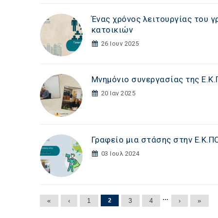
Ένας χρόνος λειτουργίας του γ
κατοικιών
26 Ιουν 2025
Μνημόνιο συνεργασίας της Ε.Κ.
20 Ιαν 2025
Γραφείο μια στάσης στην Ε.Κ.Π
03 Ιουλ 2024
Σελίδες
…
«
‹
1
2
3
4
›
»