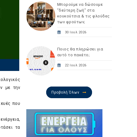
Μπορούμε να δώσουμε
"δεύτερη ζωή" στα
κουκούτσια & τις φλούδες
των φρούτων;
30 Ιουλ 2026
Ποιος θα πληρώσει για
αυτό το πακέτο;
22 Ιουλ 2026
κολογικός
ών με την
Προβολή Όλων
κευές που
ενέργεια,
φτάσει τα