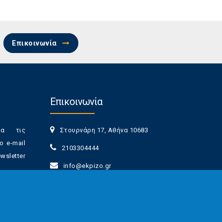
Επικοινωνία
Επικοινωνία
ια τις
Στουρνάρη 17, Αθήνα 10683
ο e-mail
2103304444
sletter
info@ekpizo.gr
www.ekpizo.gr
γγραφής
Δευ - Πεμ:
10:00 πμ - 2:00 μμ
νά πάσα
Σάβ - Κυρ:
Κλειστά