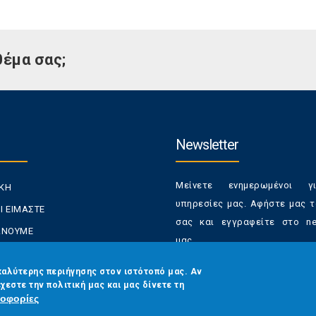
θέμα σας;
Newsletter
Μείνετε ενημερωμένοι γ
ΙΚΗ
υπηρεσίες μας. Αφήστε μας τ
Ι ΕΙΜΑΣΤΕ
σας και εγγραφείτε στο new
ΚΑΝΟΥΜΕ
μας.
ΑΝΑΛΩΤΕΣ
Έχετε τη δυνατότητα απε
καλύτερης περιήγησης στον ιστότοπό μας. Αν
ΡΑΣΕΙΣ ΜΑΣ
χεστε την πολιτική μας και μας δίνετε τη
από τα newsletters μας α
ΟΙΝΩΝΙΑ
οφορίες
στιγμή