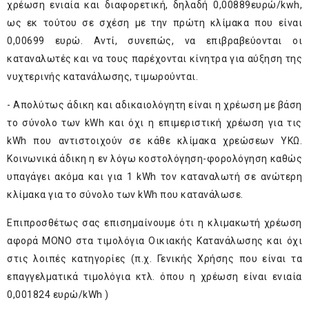
χρέωση ενιαία και διαφορετική, δηλαδή 0,00889ευρώ/kwh,
ως εκ τούτου σε σχέση με την πρώτη κλίμακα που είναι
0,00699 ευρώ. Αντί, συνεπώς, να επιβραβεύονται οι
καταναλωτές και να τους παρέχονται κίνητρα για αύξηση της
νυχτερινής κατανάλωσης, τιμωρούνται.
- Απολύτως άδικη και αδικαιολόγητη είναι η χρέωση με βάση
το σύνολο των kWh και όχι η επιμεριστική χρέωση για τις
kWh που αντιστοιχούν σε κάθε κλίμακα χρεώσεων ΥΚΩ.
Κοινωνικά άδικη η εν λόγω κοστολόγηση-φορολόγηση καθώς
υπαγάγει ακόμα και για 1 kWh τον καταναλωτή σε ανώτερη
κλίμακα για το σύνολο των kWh που κατανάλωσε.
Επιπροσθέτως σας επισημαίνουμε ότι η κλιμακωτή χρέωση
αφορά ΜΟΝΟ στα τιμολόγια Οικιακής Κατανάλωσης και όχι
στις λοιπές κατηγορίες (π.χ. Γενικής Χρήσης που είναι τα
επαγγελματικά τιμολόγια κτλ. όπου η χρέωση είναι ενιαία
0,001824 ευρώ/kWh )