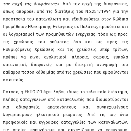
την αρχή της διαφάνειας»
. Από την αρχή της διαφάνειας,
όπως απορρέει από τις διατάξεις του Ν.2251/1994 για την
προστασία του καταναλωτή και εξειδικεύεται στον Κώδικα
Προμήθειας Ηλεκτρικής Ενέργειας σε Πελάτες, προκύπτει ότι
οι λογαριασμοί των προμηθευτών ενέργειας, τόσο ως προς
τις χρεώσεις του ρεύματος όσο και ως προς τις
Ρυθμιζόμενες Χρεώσεις και τις χρεώσεις υπέρ τρίτων,
πρέπει να είναι αναλυτικοί, πλήρεις, σαφείς, εύκολα
κατανοητοί, διαφανείς και με διακριτή αναγραφή του
καθαρού ποσού κάθε μίας από τις χρεώσεις που εμφαίνονται
σε αυτούς.
Ωστόσο, η ΕΚΠΟΙΖΩ έχει λάβει, ιδίως το τελευταίο διάστημα,
πλήθος καταγγελιών από καταναλωτές που διαμαρτύρονται
για αδιαφανείς, ακατανόητους και συγκεχυμένους
λογαριασμούς ηλεκτρικού ρεύματος. Από τις ως άνω
προφορικές και έγγραφες καταγγελίες των καταναλωτών,
τις οποίες ερευνήσαμε και συνεχίζουμε να ερευνούμε,