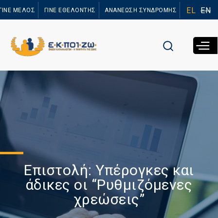
Παράκαμψη
EL
EN
ΓΙΝΕ ΜΕΛΟΣ
ΓΙΝΕ ΕΘΕΛΟΝΤΗΣ
ΑΝΑΝΕΩΣΗ ΣΥΝΔΡΟΜΗΣ
προς το
κυρίως
περιεχόμενο
Επιστολή: Υπέρογκες και
άδικες οι “Ρυθμιζόμενες
χρεώσεις”