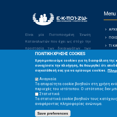
Menu
ΑΡΧ
Είναι μία Πιστοποιημένη Ένωση
ΠΟΙΟ
Καταναλωτών που έχει ως στόχο την
ΤΙ 
προστασία των δικαιωμάτων των
ΠΟΛΙΤΙΚΗ ΧΡΗΣΗΣ COOKIES
ΚΑΤ
καταναλωτών και την βελτίωση της
Χρησιμοποιούμε cookies για τη διασφάλιση της 
ποιότητας της ζωής τους.
ΟΙ Δ
συνεχίσετε την πλοήγηση, θα θεωρηθεί ότι αποδέ
ΕΠΙΚ
Πληρ
συγκατάθεσή σας για να ορίσουμε cookies.
Αναγκαία
Τα απαραίτητα cookie βοηθούν στη χρήση εν
περιοχές του ιστότοπου. Ο ιστότοπος δεν μπ
Στατιστικά
Τα στατιστικά cookie βοηθούν τους κατόχου
αναφέροντας πληροφορίες ανώνυμα.
Save preferences
Ε.Κ.ΠΟΙ.ΖΩ. | Ένωση Κατα