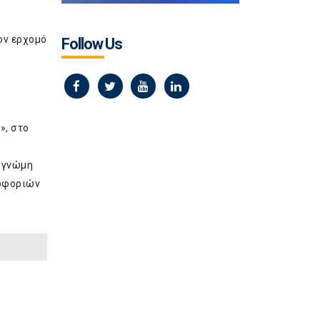
ον ερχομό
Follow Us
», στο
ν γνώμη
ροφοριών