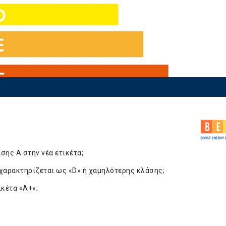
σης Α στην νέα ετικέτα;
χαρακτηρίζεται ως «D» ή χαμηλότερης κλάσης;
ικέτα «Α+»;