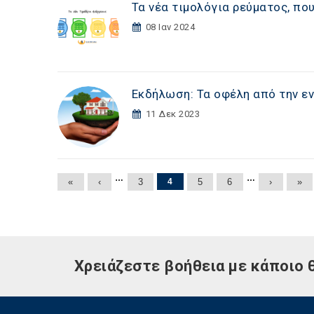
Τα νέα τιμολόγια ρεύματος, πο
08 Ιαν 2024
Εκδήλωση: Τα οφέλη από την ε
11 Δεκ 2023
Σελίδες
…
…
«
‹
3
4
5
6
›
»
Χρειάζεστε βοήθεια με κάποιο 