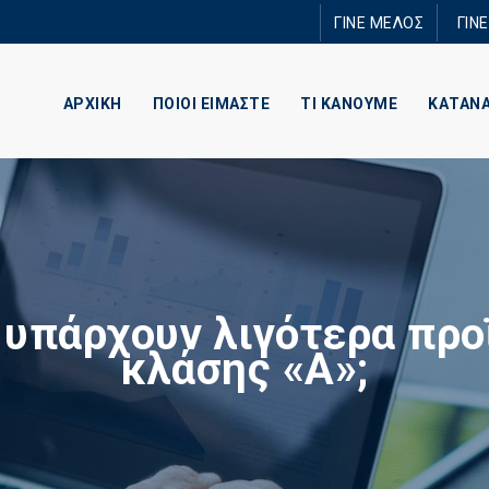
Παράκαμψη
ΓΙΝΕ ΜΕΛΟΣ
ΓΙΝ
προς το
κυρίως
περιεχόμενο
ΑΡΧΙΚΗ
ΠΟΙΟΙ ΕΙΜΑΣΤΕ
ΤΙ ΚΑΝΟΥΜΕ
ΚΑΤΑΝ
ί υπάρχουν λιγότερα προ
κλάσης «Α»;