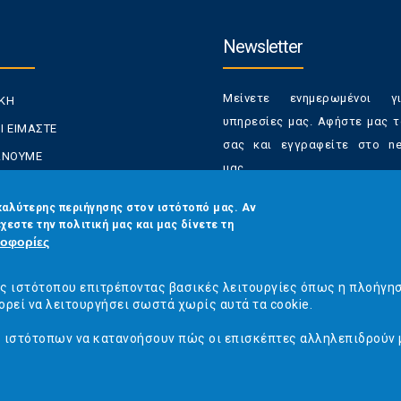
Newsletter
Μείνετε ενημερωμένοι γ
ΙΚΗ
υπηρεσίες μας. Αφήστε μας τ
Ι ΕΙΜΑΣΤΕ
σας και εγγραφείτε στο new
ΚΑΝΟΥΜΕ
μας.
ΑΝΑΛΩΤΕΣ
Έχετε τη δυνατότητα απε
καλύτερης περιήγησης στον ιστότοπό μας. Αν
ΡΑΣΕΙΣ ΜΑΣ
χεστε την πολιτική μας και μας δίνετε τη
από τα newsletters μας α
ΟΙΝΩΝΙΑ
οφορίες
στιγμή
Email
*
ός ιστότοπου επιτρέποντας βασικές λειτουργίες όπως η πλοήγη
ορεί να λειτουργήσει σωστά χωρίς αυτά τα cookie.
ς ιστότοπων να κατανοήσουν πώς οι επισκέπτες αλληλεπιδρούν 
CAPTCHA
This
question is
ναλωτών - Η Ποιότητα Της Ζωής © 2019
Κατασκευή ιστοσελίδων Istology |
for testing