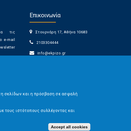
Επικοινωνία
ια τις
Στουρνάρη 17, Αθήνα 10683
ο e-mail
2103304444
sletter
info@ekpizo.gr
www.ekpizo.gr
γγραφής
Δευ - Πεμ:
10:00 πμ - 2:00 μμ
νά πάσα
Σάβ - Κυρ:
Κλειστά
ση σελίδων και η πρόσβαση σε ασφαλή
με τους ιστότοπους συλλέγοντας και
 Web & Marketing Solutions
Accept all cookies