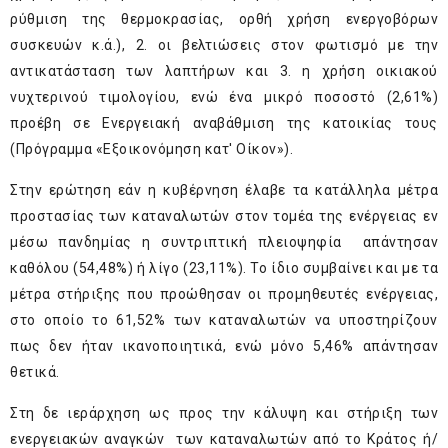
ρύθμιση της θερμοκρασίας, ορθή χρήση ενεργοβόρων
συσκευών κ.ά.), 2. οι βελτιώσεις στον φωτισμό με την
αντικατάσταση των λαπτήρων και 3. η χρήση οικιακού
νυχτερινού τιμολογίου, ενώ ένα μικρό ποσοστό (2,61%)
προέβη σε Ενεργειακή αναβάθμιση της κατοικίας τους
(Πρόγραμμα «Εξοικονόμηση κατ' Οίκον»).
Στην ερώτηση εάν η κυβέρνηση έλαβε τα κατάλληλα μέτρα
προστασίας των καταναλωτών στον τομέα της ενέργειας εν
μέσω πανδημίας η συντριπτική πλειοψηφία απάντησαν
καθόλου (54,48%) ή λίγο (23,11%). Το ίδιο συμβαίνει και με τα
μέτρα στήριξης που προώθησαν οι προμηθευτές ενέργειας,
στο οποίο το 61,52% των καταναλωτών να υποστηρίζουν
πως δεν ήταν ικανοποιητικά, ενώ μόνο 5,46% απάντησαν
θετικά.
Στη δε ιεράρχηση ως προς την κάλυψη και στήριξη των
ενεργειακών αναγκών των καταναλωτών από το Κράτος ή/