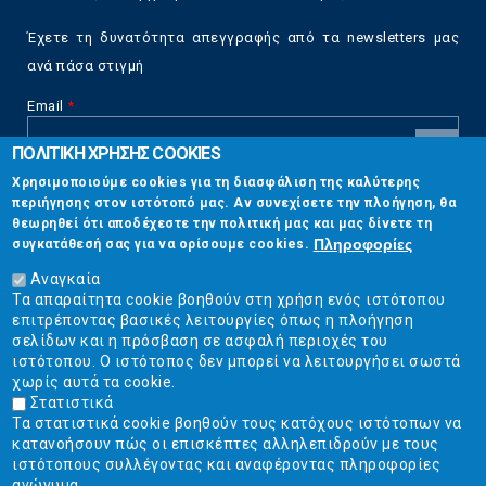
Έχετε τη δυνατότητα απεγγραφής από τα newsletters μας
ανά πάσα στιγμή
Email
*
ΠΟΛΙΤΙΚΗ ΧΡΗΣΗΣ COOKIES
CAPTCHA
Χρησιμοποιούμε cookies για τη διασφάλιση της καλύτερης
This
περιήγησης στον ιστότοπό μας. Αν συνεχίσετε την πλοήγηση, θα
Επικοινωνία
question is
θεωρηθεί ότι αποδέχεστε την πολιτική μας και μας δίνετε τη
for testing
Πληροφορίες
συγκατάθεσή σας για να ορίσουμε cookies.
whether or
Στουρνάρη 17, Αθήνα 10683
not you are a
Αναγκαία
human visitor
Τα απαραίτητα cookie βοηθούν στη χρήση ενός ιστότοπου
2103304444
and to
επιτρέποντας βασικές λειτουργίες όπως η πλοήγηση
prevent
σελίδων και η πρόσβαση σε ασφαλή περιοχές του
info@ekpizo.gr
automated
ιστότοπου. Ο ιστότοπος δεν μπορεί να λειτουργήσει σωστά
spam
χωρίς αυτά τα cookie.
www.ekpizo.gr
submissions.
Στατιστικά
Τα στατιστικά cookie βοηθούν τους κατόχους ιστότοπων να
5+2
Δευ - Πεμ:
10:00 πμ - 2:00 μμ
κατανοήσουν πώς οι επισκέπτες αλληλεπιδρούν με τους
Σάβ - Κυρ:
Κλειστά
ιστότοπους συλλέγοντας και αναφέροντας πληροφορίες
ανώνυμα.