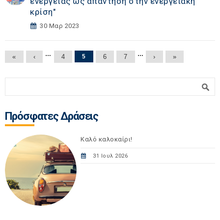
ενέργειας ως απάντηση στην ενεργειακή
κρίση"
30 Μαρ 2023
Σελίδες
…
…
«
‹
4
5
6
7
›
»
Φόρμα αναζήτησης
Αναζήτηση
Πρόσφατες Δράσεις
Καλό καλοκαίρι!
31 Ιουλ 2026