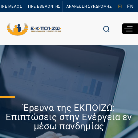
Παράκαμψη
EL
EN
ΓΙΝΕ ΜΕΛΟΣ
ΓΙΝΕ ΕΘΕΛΟΝΤΗΣ
ΑΝΑΝΕΩΣΗ ΣΥΝΔΡΟΜΗΣ
προς το
κυρίως
περιεχόμενο
Έρευνα της ΕΚΠΟΙΖΩ:
Επιπτώσεις στην Ενέργεια εν
μέσω πανδημίας