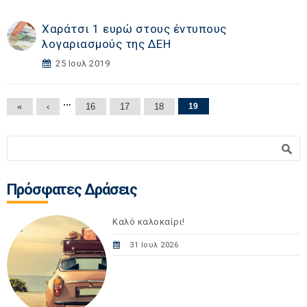
Χαράτσι 1 ευρώ στους έντυπους
λογαριασμούς της ΔΕΗ
25 Ιουλ 2019
Σελίδες
…
«
‹
16
17
18
19
Φόρμα αναζήτησης
Αναζήτηση
Πρόσφατες Δράσεις
Καλό καλοκαίρι!
31 Ιουλ 2026