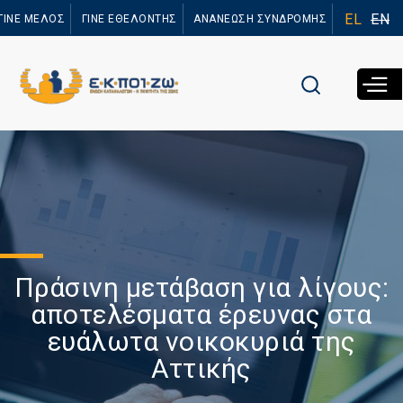
Παράκαμψη
EL
EN
ΓΙΝΕ ΜΕΛΟΣ
ΓΙΝΕ ΕΘΕΛΟΝΤΗΣ
ΑΝΑΝΕΩΣΗ ΣΥΝΔΡΟΜΗΣ
προς το
κυρίως
περιεχόμενο
Πράσινη μετάβαση για λίγους:
αποτελέσματα έρευνας στα
ευάλωτα νοικοκυριά της
Αττικής