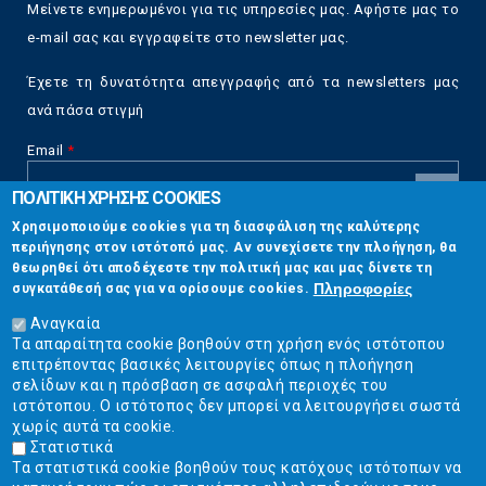
Μείνετε ενημερωμένοι για τις υπηρεσίες μας. Αφήστε μας το
e-mail σας και εγγραφείτε στο newsletter μας.
Έχετε τη δυνατότητα απεγγραφής από τα newsletters μας
ανά πάσα στιγμή
Email
*
ΠΟΛΙΤΙΚΗ ΧΡΗΣΗΣ COOKIES
CAPTCHA
Χρησιμοποιούμε cookies για τη διασφάλιση της καλύτερης
This
περιήγησης στον ιστότοπό μας. Αν συνεχίσετε την πλοήγηση, θα
Επικοινωνία
question is
θεωρηθεί ότι αποδέχεστε την πολιτική μας και μας δίνετε τη
for testing
Πληροφορίες
συγκατάθεσή σας για να ορίσουμε cookies.
whether or
Στουρνάρη 17, Αθήνα 10683
not you are a
Αναγκαία
human visitor
Τα απαραίτητα cookie βοηθούν στη χρήση ενός ιστότοπου
2103304444
and to
επιτρέποντας βασικές λειτουργίες όπως η πλοήγηση
prevent
σελίδων και η πρόσβαση σε ασφαλή περιοχές του
info@ekpizo.gr
automated
ιστότοπου. Ο ιστότοπος δεν μπορεί να λειτουργήσει σωστά
spam
χωρίς αυτά τα cookie.
www.ekpizo.gr
submissions.
Στατιστικά
Τα στατιστικά cookie βοηθούν τους κατόχους ιστότοπων να
5+2
Δευ - Πεμ:
10:00 πμ - 2:00 μμ