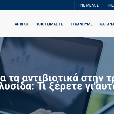
Παράκαμψη
ΓΙΝΕ ΜΕΛΟΣ
ΓΙΝ
προς το
κυρίως
περιεχόμενο
ΑΡΧΙΚΗ
ΠΟΙΟΙ ΕΙΜΑΣΤΕ
ΤΙ ΚΑΝΟΥΜΕ
ΚΑΤΑΝ
ια τα αντιβιοτικά στην 
λυσίδα: Τι ξέρετε γι'αυτ