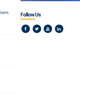
οίηση
Follow Us