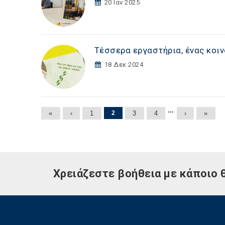
20 Ιαν 2025
Τέσσερα εργαστήρια, ένας κοιν
18 Δεκ 2024
Σελίδες
…
«
‹
1
2
3
4
›
»
Χρειάζεστε βοήθεια με κάποιο 