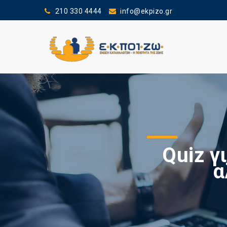
210 330 4444
info@ekpizo.gr
Quiz γ
α